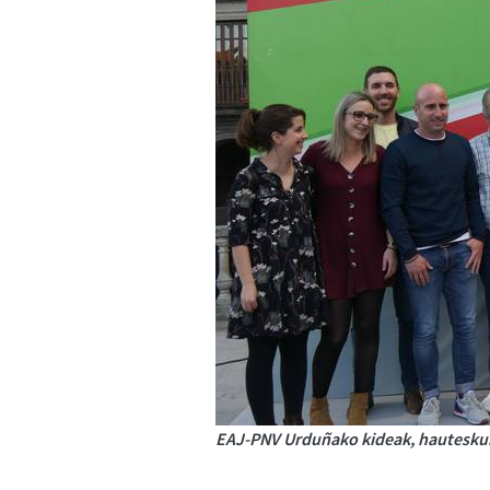
EAJ-PNV Urduñako kideak, hauteskund