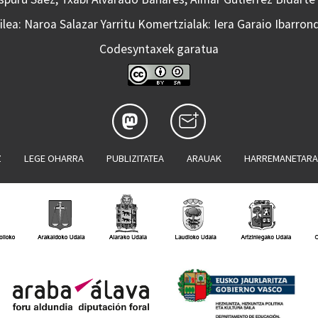
lea: Naroa Salazar Yarritu Komertzialak: Iera Garaio Ibarron
Codesyntaxek garatua
Z
LEGE OHARRA
PUBLIZITATEA
ARAUAK
HARREMANETAR