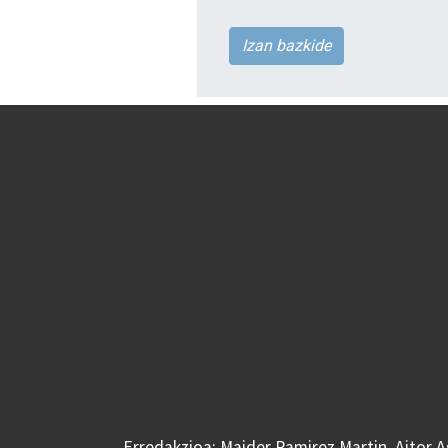
Izan bazkide
Erredakzioa: Maider Ramirez Martin, Aitor 