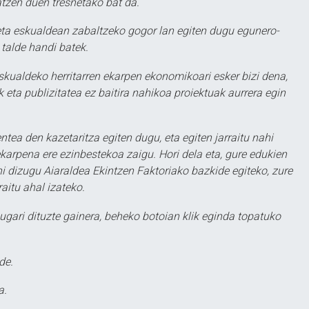
atzen duen tresnetako bat da.
ta eskualdean zabaltzeko gogor lan egiten dugu egunero-
 talde handi batek.
eskualdeko herritarren ekarpen ekonomikoari esker bizi dena,
 eta publizitatea ez baitira nahikoa proiektuak aurrera egin
ntea den kazetaritza egiten dugu, eta egiten jarraitu nahi
karpena ere ezinbestekoa zaigu. Hori dela eta, gure edukien
hi dizugu Aiaraldea Ekintzen Faktoriako bazkide egiteko, zure
aitu ahal izateko.
ugari dituzte gainera, beheko botoian klik eginda topatuko
de.
a.