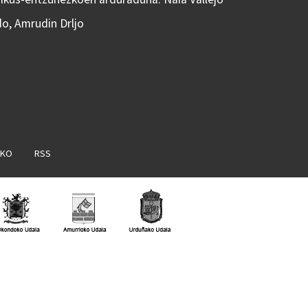
do, Amrudin Drljo
AKO
RSS