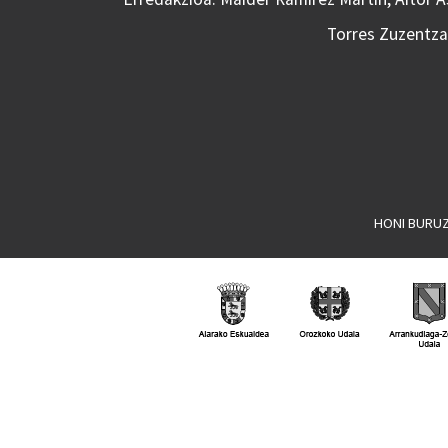
Torres Zuzentzai
HONI BURU