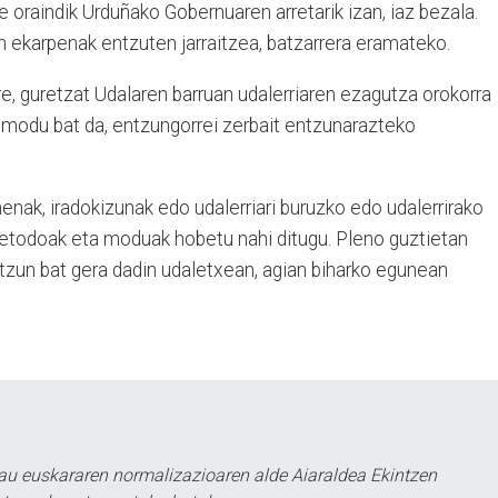
oraindik Urduñako Gobernuaren arretarik izan, iaz bezala.
n ekarpenak entzuten jarraitzea, batzarrera eramateko.
ere, guretzat Udalaren barruan udalerriaren ezagutza orokorra
 modu bat da, entzungorrei zerbait entzunarazteko
ak, iradokizunak edo udalerriari buruzko edo udalerrirako
etodoak eta moduak hobetu nahi ditugu. Pleno guztietan
rtzun bat gera dadin udaletxean, agian biharko egunean
au euskararen normalizazioaren alde Aiaraldea Ekintzen