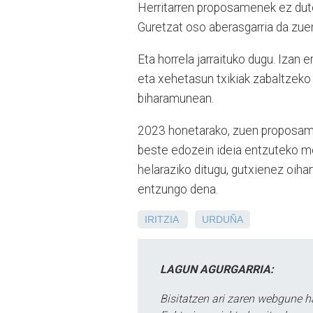
Herritarren proposamenek ez dute 
Guretzat oso aberasgarria da zue
Eta horrela jarraituko dugu. Izan 
eta xehetasun txikiak zabaltzeko
biharamunean.
2023 honetarako, zuen proposamen
beste edozein ideia entzuteko m
helaraziko ditugu, gutxienez oiha
entzungo dena.
IRITZIA
URDUÑA
LAGUN AGURGARRIA:
Bisitatzen ari zaren webgune h