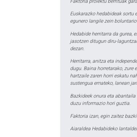
Faktoria proiektu berrituak gar
Euskarazko hedabideak sortu e
egunero langile zein boluntario
Hedabide herritarra da gurea, 
jasotzen ditugun diru-laguntzak
dezan.
Herritarra, anitza eta independe
dugu. Baina horretarako, zure e
hartzaile zaren horri eskatu na
sustengua emateko, lanean jarr
Bazkideek onura eta abantaila 
duzu informazio hori guztia.
Faktoria izan, egin zaitez bazki
Aiaraldea Hedabideko lantalde