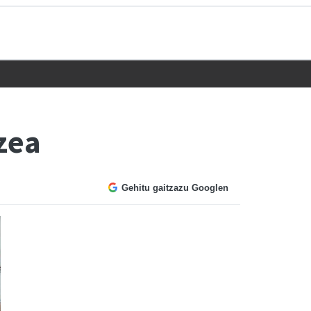
zea
Gehitu gaitzazu Googlen