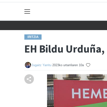
IRITZIA
EH Bildu Urduña,
Jugaitz Yarritu
2023ko urtarrilaren 10a