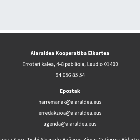
Aiaraldea Kooperatiba Elkartea
Errotari kalea, 4-8 pabilioia, Laudio 01400
94 656 85 54
Epostak
harremanak@aiaraldea.eus
erredakzioa@aiaraldea.eus
agenda@aiaraldea.eus
Aspuru Saez, Txabi Alvarado Bañares, Aimar Gutierrez Bidarte