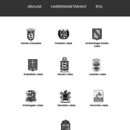
ARAUAK
HARREMANETARAKO
RSS