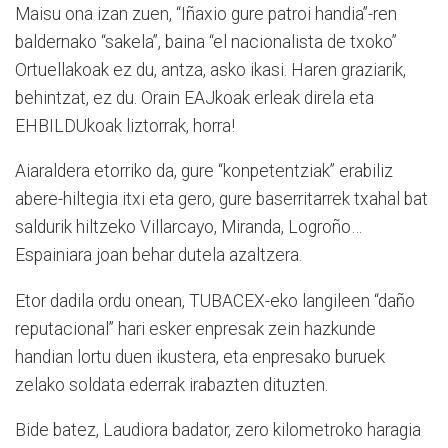
Maisu ona izan zuen, “Iñaxio gure patroi handia”-ren
baldernako “sakela”, baina “el nacionalista de txoko”
Ortuellakoak ez du, antza, asko ikasi. Haren graziarik,
behintzat, ez du. Orain EAJkoak erleak direla eta
EHBILDUkoak liztorrak, horra!
Aiaraldera etorriko da, gure “konpetentziak” erabiliz
abere-hiltegia itxi eta gero, gure baserritarrek txahal bat
saldurik hiltzeko Villarcayo, Miranda, Logroño…
Espainiara joan behar dutela azaltzera.
Etor dadila ordu onean, TUBACEX-eko langileen “daño
reputacional” hari esker enpresak zein hazkunde
handian lortu duen ikustera, eta enpresako buruek
zelako soldata ederrak irabazten dituzten.
Bide batez, Laudiora badator, zero kilometroko haragia