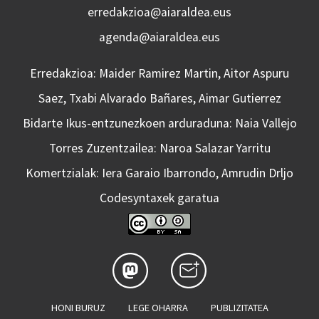
erredakzioa@aiaraldea.eus
agenda@aiaraldea.eus
Erredakzioa: Maider Ramirez Martin, Aitor Aspuru
Saez, Txabi Alvarado Bañares, Aimar Gutierrez
Bidarte Ikus-entzunezkoen arduraduna: Naia Vallejo
Torres Zuzentzailea: Naroa Salazar Yarritu
Komertzialak: Iera Garaio Ibarrondo, Amrudin Drljo
Codesyntaxek garatua
HONI BURUZ
LEGE OHARRA
PUBLIZITATEA