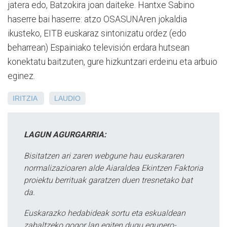
jatera edo, Batzokira joan daiteke. Hantxe Sabino
haserre bai haserre: atzo OSASUNAren jokaldia
ikusteko, EITB euskaraz sintonizatu ordez (edo
beharrean) Espainiako televisión erdara hutsean
konektatu baitzuten, gure hizkuntzari erdeinu eta arbuio
eginez.
IRITZIA
LAUDIO
LAGUN AGURGARRIA:
Bisitatzen ari zaren webgune hau euskararen
normalizazioaren alde Aiaraldea Ekintzen Faktoria
proiektu berrituak garatzen duen tresnetako bat
da.
Euskarazko hedabideak sortu eta eskualdean
zabaltzeko gogor lan egiten dugu egunero-