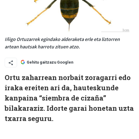
Iñigo Ortuzarrek egindako alderaketa erle eta liztorren
artean hautsak harrotu zituen atzo.
Gehitu gaitzazu Googlen
Ortu zaharrean norbait zoragarri edo
iraka ereiten ari da, hauteskunde
kanpaina “siembra de cizaña”
bilakaraziz. Idorte garai honetan uzta
txarra seguru.