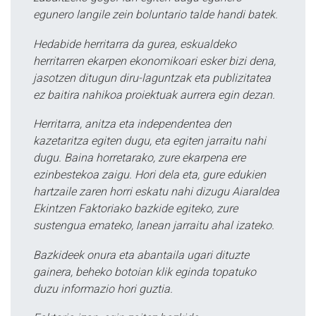
egunero langile zein boluntario talde handi batek.
Hedabide herritarra da gurea, eskualdeko
herritarren ekarpen ekonomikoari esker bizi dena,
jasotzen ditugun diru-laguntzak eta publizitatea
ez baitira nahikoa proiektuak aurrera egin dezan.
Herritarra, anitza eta independentea den
kazetaritza egiten dugu, eta egiten jarraitu nahi
dugu. Baina horretarako, zure ekarpena ere
ezinbestekoa zaigu. Hori dela eta, gure edukien
hartzaile zaren horri eskatu nahi dizugu Aiaraldea
Ekintzen Faktoriako bazkide egiteko, zure
sustengua emateko, lanean jarraitu ahal izateko.
Bazkideek onura eta abantaila ugari dituzte
gainera, beheko botoian klik eginda topatuko
duzu informazio hori guztia.