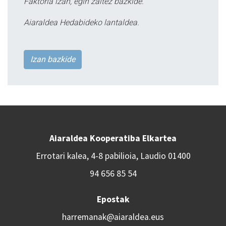
Faktoria izan, egin zaitez bazkide.
Aiaraldea Hedabideko lantaldea.
Izan bazkide
Aiaraldea Kooperatiba Elkartea
Errotari kalea, 4-8 pabilioia, Laudio 01400
94 656 85 54
Epostak
harremanak@aiaraldea.eus