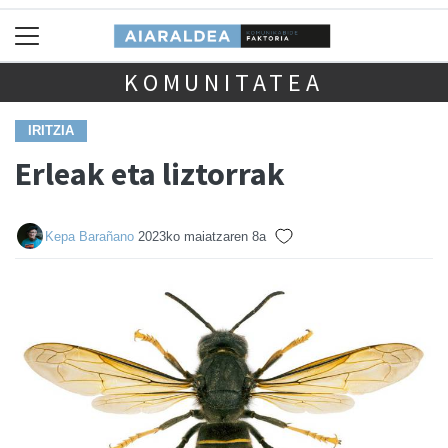
KOMUNITATEA
IRITZIA
Erleak eta liztorrak
Kepa Barañano
2023ko maiatzaren 8a