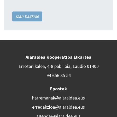
Izan bazkide
Aiaraldea Kooperatiba Elkartea
Errotari kalea, 4-8 pabilioia, Laudio 01400
94 656 85 54
Epostak
harremanak@aiaraldea.eus
erredakzioa@aiaraldea.eus
agenda@aiaraldea.eus