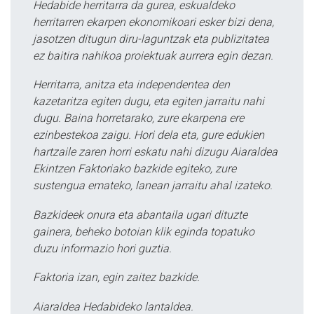
Hedabide herritarra da gurea, eskualdeko
herritarren ekarpen ekonomikoari esker bizi dena,
jasotzen ditugun diru-laguntzak eta publizitatea
ez baitira nahikoa proiektuak aurrera egin dezan.
Herritarra, anitza eta independentea den
kazetaritza egiten dugu, eta egiten jarraitu nahi
dugu. Baina horretarako, zure ekarpena ere
ezinbestekoa zaigu. Hori dela eta, gure edukien
hartzaile zaren horri eskatu nahi dizugu Aiaraldea
Ekintzen Faktoriako bazkide egiteko, zure
sustengua emateko, lanean jarraitu ahal izateko.
Bazkideek onura eta abantaila ugari dituzte
gainera, beheko botoian klik eginda topatuko
duzu informazio hori guztia.
Faktoria izan, egin zaitez bazkide.
Aiaraldea Hedabideko lantaldea.