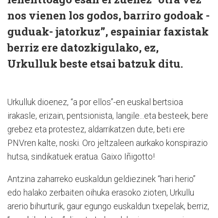
nos vienen los godos, barriro godoak -
guduak- jatorkuz”, espainiar faxistak
berriz ere datozkigulako, ez,
Urkulluk beste etsai batzuk ditu.
Urkulluk dioenez, “a por ellos”-en euskal bertsioa
irakasle, erizain, pentsionista, langile...eta besteek, bere
grebez eta protestez, aldarrikatzen dute, beti ere
PNVren kalte, noski. Oro jeltzaleen aurkako konspirazio
hutsa, sindikatuek eratua. Gaixo Iñigotto!
Antzina zaharreko euskaldun geldiezinek “hari herio”
edo halako zerbaiten oihuka erasoko zioten, Urkullu
arerio bihurturik, gaur egungo euskaldun txepelak, berriz,