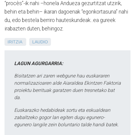
“procès”-ik nahi –honela Andueza gezurtitzat utzirik,
behin eta behin– ikaran dagoenak “egonkortasuna” nahi
du, edo bestela berriro hauteskundeak...ea gureek
irabazten duten, behingoz.
IRITZIA
LAUDIO
LAGUN AGURGARRIA:
Bisitatzen ari zaren webgune hau euskararen
normalizazioaren alde Aiaraldea Ekintzen Faktoria
proiektu berrituak garatzen duen tresnetako bat
da.
Euskarazko hedabideak sortu eta eskualdean
zabaltzeko gogor lan egiten dugu egunero-
egunero langile zein boluntario talde handi batek.