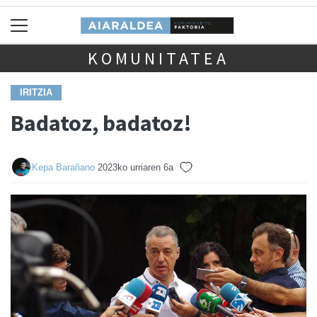
KOMUNITATEA
IRITZIA
Badatoz, badatoz!
Kepa Barañano
2023ko urriaren 6a