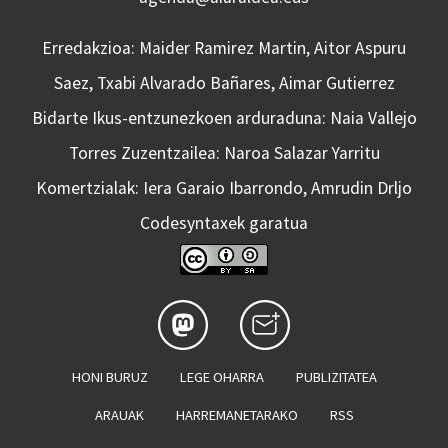
Erredakzioa: Maider Ramirez Martin, Aitor Aspuru
Saez, Txabi Alvarado Bañares, Aimar Gutierrez
Bidarte Ikus-entzunezkoen arduraduna: Naia Vallejo
Torres Zuzentzailea: Naroa Salazar Yarritu
Komertzialak: Iera Garaio Ibarrondo, Amrudin Drljo
Codesyntaxek garatua
HONI BURUZ
LEGE OHARRA
PUBLIZITATEA
ARAUAK
HARREMANETARAKO
RSS