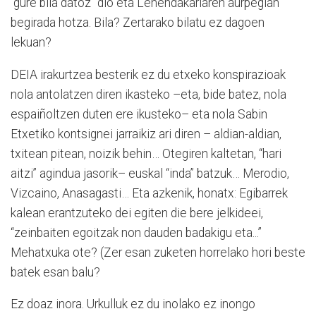
“gure bila datoz” dio eta Lehendakariaren aurpegian
begirada hotza. Bila? Zertarako bilatu ez dagoen
lekuan?
DEIA irakurtzea besterik ez du etxeko konspirazioak
nola antolatzen diren ikasteko –eta, bide batez, nola
espaiñoltzen duten ere ikusteko– eta nola Sabin
Etxetiko kontsignei jarraikiz ari diren – aldian-aldian,
txitean pitean, noizik behin… Otegiren kaltetan, “hari
aitzi” agindua jasorik– euskal “inda” batzuk… Merodio,
Vizcaino, Anasagasti… Eta azkenik, honatx: Egibarrek
kalean erantzuteko dei egiten die bere jelkideei,
“zeinbaiten egoitzak non dauden badakigu eta...”
Mehatxuka ote? (Zer esan zuketen horrelako hori beste
batek esan balu?
Ez doaz inora. Urkulluk ez du inolako ez inongo