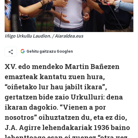
Iñigo Urkullu Laudion. / Aiaraldea.eus
Gehitu gaitzazu Googlen
XV. edo mendeko Martin Bañezen
emazteak kantatu zuen hura,
“oiñetako lur hau jabilt ikara”,
gertatzen bide zaio Urkulluri: dena
ikaran dagokio. “Vienen a por
nosotros” oihuztatzen du, eta ez dio,
J.A. Agirre lehendakariak 1936 baino
lehenttoago esan ei zuenez “otra vez