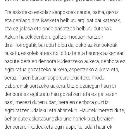
Era askotako eskolaz kanpokoak daude, baina, geroz
eta gehiago dira ikasketa helburu argi bat daukatenak,
eta ez jolasa eta ondo pasatzea helburu dutenak.
Azken hauek denbora galtze moduan hartzen
dira.Horregatik, bai uda heldu da, eskolaz kanpokoak
bukatu, eskolek ateak itxi dituzte eta haurrek azkenean
badute beraien denbora kudeatzeko aukera, denbora ez
egituratua gozatzeko aukera, aspertzeko aukera eta,
beraz, haien buruan asperdura ekiditeko modu
ezberdinak sortzeko aukera. Utz diezaiegun haurrei
denbora ez egituratu hau gozatzen, eta ez gaitezen
hasi, merezi duten udan, beraien denbora guztiz
egituratzen udaleku eta abarrekin. Haurrek merezi dute,
behar dute askatasunezko une horiek bizi, beraien
denboraren kudeaketa egin, aspertu, udan haurrek