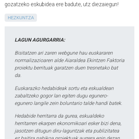
gozatzeko eskubidea ere badute, utz diezaiegun!
HEZKUNTZA
LAGUN AGURGARRIA:
Bisitatzen ari zaren webgune hau euskararen
normalizazioaren alde Aiaraldea Ekintzen Faktoria
proiektu berrituak garatzen duen tresnetako bat
da.
Euskarazko hedabideak sortu eta eskualdean
zabaltzeko gogor lan egiten dugu egunero-
egunero langile zein boluntario talde handi batek.
Hedabide herritarra da gurea, eskualdeko
herritarren ekarpen ekonomikoari esker bizi dena,
jasotzen ditugun diru-laguntzak eta publizitatea
ez baitira nahikoa proiektuak aurrera egin dezan.