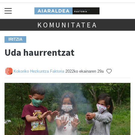
KOMUNITATEA
IRITZIA
Uda haurrentzat
Kokoriko Hezkuntza Faktoria
2022ko ekainaren 29a