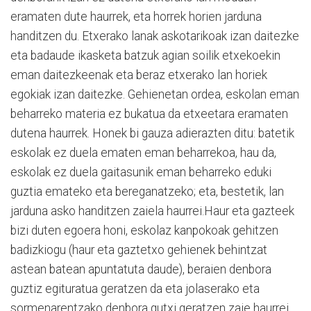
eramaten dute haurrek, eta horrek horien jarduna
handitzen du. Etxerako lanak askotarikoak izan daitezke
eta badaude ikasketa batzuk agian soilik etxekoekin
eman daitezkeenak eta beraz etxerako lan horiek
egokiak izan daitezke. Gehienetan ordea, eskolan eman
beharreko materia ez bukatua da etxeetara eramaten
dutena haurrek. Honek bi gauza adierazten ditu: batetik
eskolak ez duela ematen eman beharrekoa, hau da,
eskolak ez duela gaitasunik eman beharreko eduki
guztia emateko eta bereganatzeko; eta, bestetik, lan
jarduna asko handitzen zaiela haurrei.Haur eta gazteek
bizi duten egoera honi, eskolaz kanpokoak gehitzen
badizkiogu (haur eta gaztetxo gehienek behintzat
astean batean apuntatuta daude), beraien denbora
guztiz egituratua geratzen da eta jolaserako eta
sormenarentzako denbora gutxi geratzen zaie haurrei.