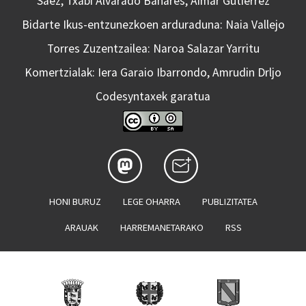
Saez, Txabi Alvarado Bañares, Aimar Gutierrez
Bidarte Ikus-entzunezkoen arduraduna: Naia Vallejo
Torres Zuzentzailea: Naroa Salazar Yarritu
Komertzialak: Iera Garaio Ibarrondo, Amrudin Drljo
Codesyntaxek garatua
HONI BURUZ
LEGE OHARRA
PUBLIZITATEA
ARAUAK
HARREMANETARAKO
RSS