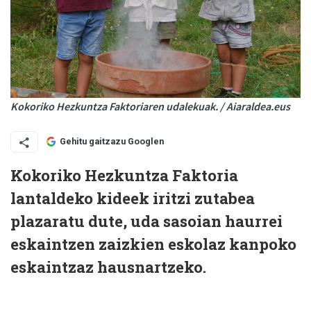
Kokoriko Hezkuntza Faktoriaren udalekuak. / Aiaraldea.eus
Gehitu gaitzazu Googlen
Kokoriko Hezkuntza Faktoria
lantaldeko kideek iritzi zutabea
plazaratu dute, uda sasoian haurrei
eskaintzen zaizkien eskolaz kanpoko
eskaintzaz hausnartzeko.