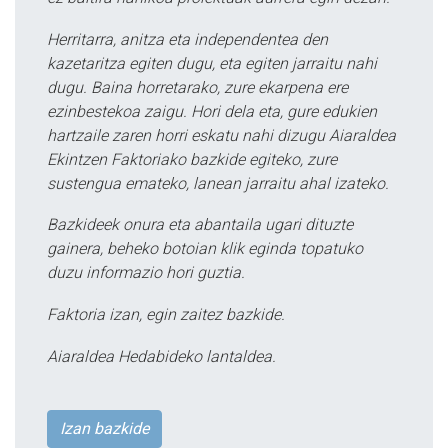
Herritarra, anitza eta independentea den
kazetaritza egiten dugu, eta egiten jarraitu nahi
dugu. Baina horretarako, zure ekarpena ere
ezinbestekoa zaigu. Hori dela eta, gure edukien
hartzaile zaren horri eskatu nahi dizugu Aiaraldea
Ekintzen Faktoriako bazkide egiteko, zure
sustengua emateko, lanean jarraitu ahal izateko.
Bazkideek onura eta abantaila ugari dituzte
gainera, beheko botoian klik eginda topatuko
duzu informazio hori guztia.
Faktoria izan, egin zaitez bazkide.
Aiaraldea Hedabideko lantaldea.
Izan bazkide