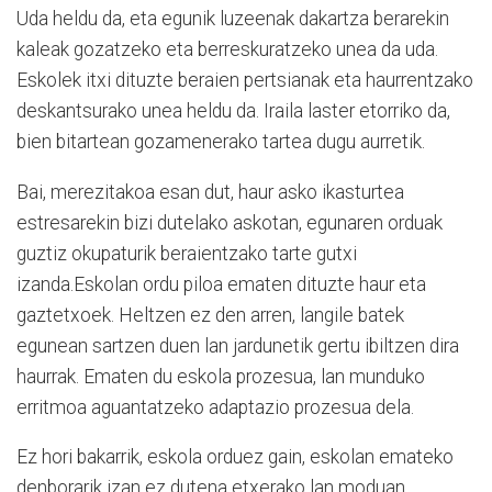
Uda heldu da, eta egunik luzeenak dakartza berarekin
kaleak gozatzeko eta berreskuratzeko unea da uda.
Eskolek itxi dituzte beraien pertsianak eta haurrentzako
deskantsurako unea heldu da. Iraila laster etorriko da,
bien bitartean gozamenerako tartea dugu aurretik.
Bai, merezitakoa esan dut, haur asko ikasturtea
estresarekin bizi dutelako askotan, egunaren orduak
guztiz okupaturik beraientzako tarte gutxi
izanda.Eskolan ordu piloa ematen dituzte haur eta
gaztetxoek. Heltzen ez den arren, langile batek
egunean sartzen duen lan jardunetik gertu ibiltzen dira
haurrak. Ematen du eskola prozesua, lan munduko
erritmoa aguantatzeko adaptazio prozesua dela.
Ez hori bakarrik, eskola orduez gain, eskolan emateko
denborarik izan ez dutena etxerako lan moduan