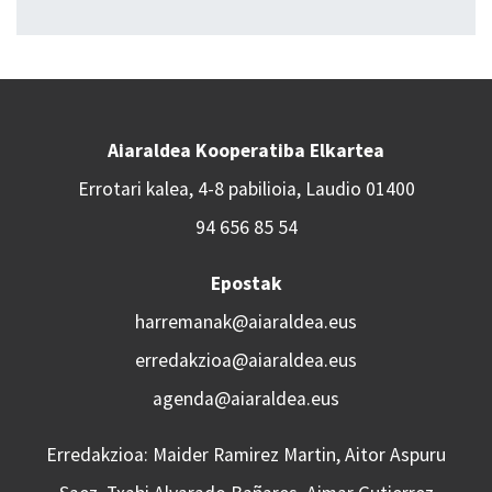
Aiaraldea Kooperatiba Elkartea
Errotari kalea, 4-8 pabilioia, Laudio 01400
94 656 85 54
Epostak
harremanak@aiaraldea.eus
erredakzioa@aiaraldea.eus
agenda@aiaraldea.eus
Erredakzioa: Maider Ramirez Martin, Aitor Aspuru