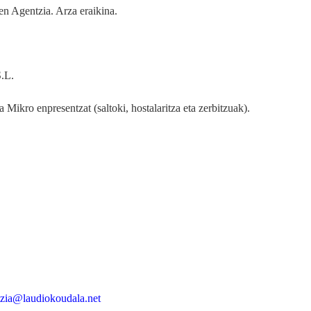
 Agentzia. Arza eraikina.
S.L.
ta Mikro enpresentzat (saltoki, hostalaritza eta zerbitzuak).
zia@laudiokoudala.net