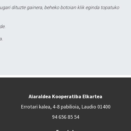
ugari dituzte gainera, beheko botoian klik eginda topatuko
de.
a.
Aiaraldea Kooperatiba Elkartea
Errotari kalea, 4-8 pabilioia, Laudio 01400
94 656 85 54