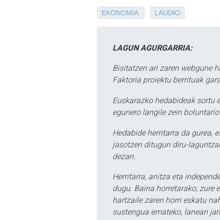
EKONOMIA
LAUDIO
LAGUN AGURGARRIA:
Bisitatzen ari zaren webgune h
Faktoria proiektu berrituak gar
Euskarazko hedabideak sortu e
egunero langile zein boluntario
Hedabide herritarra da gurea, 
jasotzen ditugun diru-laguntzak
dezan.
Herritarra, anitza eta independe
dugu. Baina horretarako, zure e
hartzaile zaren horri eskatu na
sustengua emateko, lanean jarr