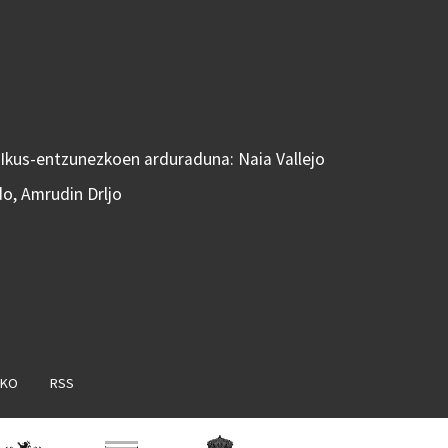
 Ikus-entzunezkoen arduraduna: Naia Vallejo
do, Amrudin Drljo
AKO
RSS