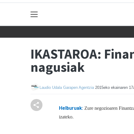
IKASTAROA: Finan
nagusiak
Laudio Udala Garapen Agentzia
2015eko ekainaren 17
Helburuak:
Zure negozioaren Finantza 
izateko.