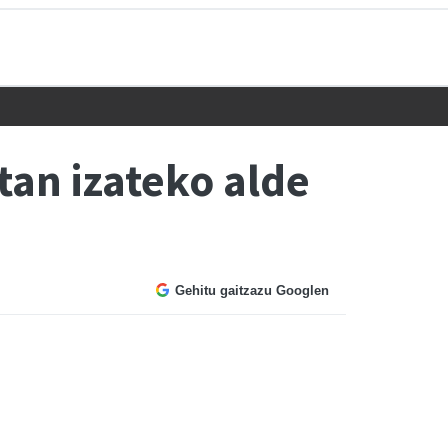
an izateko alde
Gehitu gaitzazu Googlen