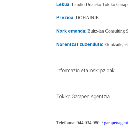
Lekua:
Laudio Udaleko Tokiko Garapen
Prezioa:
DOHAINIK
Nork emanda:
Bultz-lan Consulting 
Norentzat zuzenduta
:
Ekintzaile, e
Informazio eta inskripzioak:
Tokiko Garapen Agentzia
Telefonoa: 944 034 980. /
garapenagent