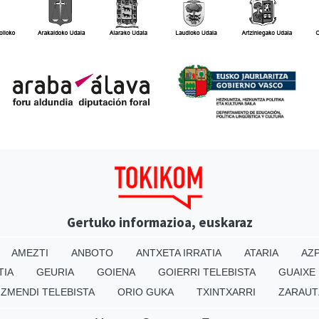
Gertuko informazioa, euskaraz
AMEZTI
ANBOTO
ANTXETA IRRATIA
ATARIA
AZP
TIA
GEURIA
GOIENA
GOIERRI TELEBISTA
GUAIXE
IZMENDI TELEBISTA
ORIO GUKA
TXINTXARRI
ZARAUT