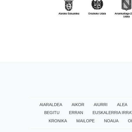
AIARALDEA
AIKOR
AIURRI
ALEA
BEGITU
ERRAN
EUSKALERRIA IRRA
KRONIKA
MAILOPE
NOAUA
O