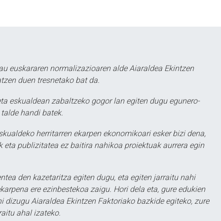
au euskararen normalizazioaren alde Aiaraldea Ekintzen
atzen duen tresnetako bat da.
ta eskualdean zabaltzeko gogor lan egiten dugu egunero-
 talde handi batek.
eskualdeko herritarren ekarpen ekonomikoari esker bizi dena,
 eta publizitatea ez baitira nahikoa proiektuak aurrera egin
ntea den kazetaritza egiten dugu, eta egiten jarraitu nahi
karpena ere ezinbestekoa zaigu. Hori dela eta, gure edukien
hi dizugu Aiaraldea Ekintzen Faktoriako bazkide egiteko, zure
aitu ahal izateko.