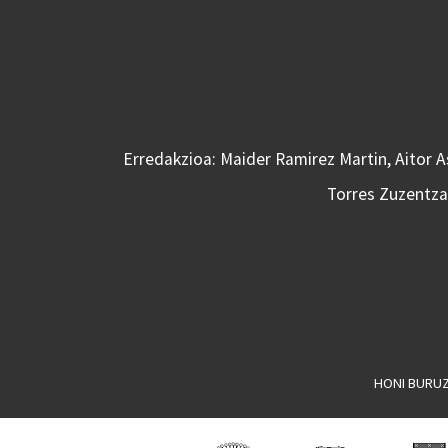
Erredakzioa: Maider Ramirez Martin, Aitor 
Torres Zuzentzai
HONI BURU