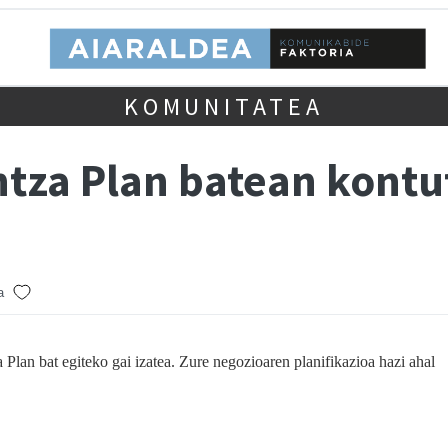
KOMUNITATEA
tza Plan batean kontut
a
Plan bat egiteko gai izatea. Zure negozioaren planifikazioa hazi ahal