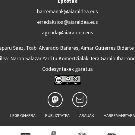
Epostak
harremanak@aiaraldea.eus
erredakzioa@aiaraldea.eus
agenda@aiaraldea.eus
Aspuru Saez, Txabi Alvarado Bañares, Aimar Gutierrez Bidarte
lea: Naroa Salazar Yarritu Komertzialak: Iera Garaio Ibarron
Codesyntaxek garatua
Z
LEGE OHARRA
PUBLIZITATEA
ARAUAK
HARREMANETAR