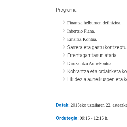
Programa:
Finantza helburuen definizioa.
Inbertsio Plana.
Emaitza Kontua.
Sarrera eta gastu kontzeptu
Errentagarritasun ataria
Diruzaintza Aurrekontua.
Kobrantza eta ordainketa ko
Likidezia aurreikuspen eta k
Datak:
2015eko uztailaren 22, asteazk
Ordutegia:
09:15 - 12:15 h.