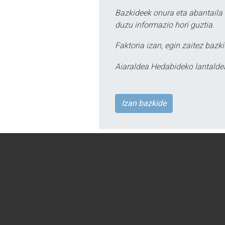
Bazkideek onura eta abantaila 
duzu informazio hori guztia.
Faktoria izan, egin zaitez bazki
Aiaraldea Hedabideko lantalde
Izan bazkide