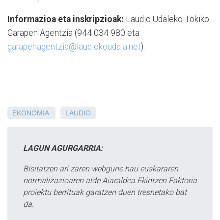
Informazioa eta inskripzioak:
Laudio Udaleko Tokiko
Garapen Agentzia (944 034 980 eta
garapenagentzia@laudiokoudala.net
).
EKONOMIA
LAUDIO
LAGUN AGURGARRIA:
Bisitatzen ari zaren webgune hau euskararen
normalizazioaren alde Aiaraldea Ekintzen Faktoria
proiektu berrituak garatzen duen tresnetako bat
da.