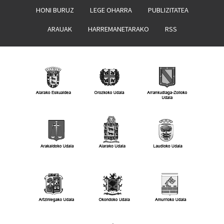
HONI BURUZ
LEGE OHARRA
PUBLIZITATEA
ARAUAK
HARREMANETARAKO
RSS