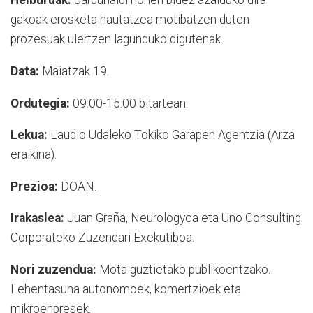
Helburuak:
Jardunaldi honen bidez azalduko dira
gakoak erosketa hautatzea motibatzen duten
prozesuak ulertzen lagunduko digutenak.
Data:
Maiatzak 19.
Ordutegia:
09:00-15:00 bitartean.
Lekua:
Laudio Udaleko Tokiko Garapen Agentzia (Arza
eraikina).
Prezioa:
DOAN.
Irakaslea:
Juan Graña, Neurologyca eta Uno Consulting
Corporateko Zuzendari Exekutiboa.
Nori zuzendua:
Mota guztietako publikoentzako.
Lehentasuna autonomoek, komertzioek eta
mikroenpresek.