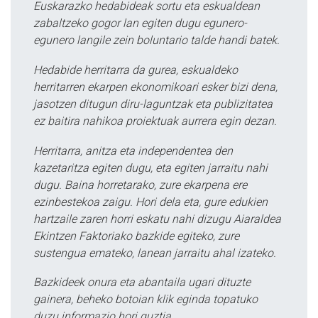
Euskarazko hedabideak sortu eta eskualdean
zabaltzeko gogor lan egiten dugu egunero-
egunero langile zein boluntario talde handi batek.
Hedabide herritarra da gurea, eskualdeko
herritarren ekarpen ekonomikoari esker bizi dena,
jasotzen ditugun diru-laguntzak eta publizitatea
ez baitira nahikoa proiektuak aurrera egin dezan.
Herritarra, anitza eta independentea den
kazetaritza egiten dugu, eta egiten jarraitu nahi
dugu. Baina horretarako, zure ekarpena ere
ezinbestekoa zaigu. Hori dela eta, gure edukien
hartzaile zaren horri eskatu nahi dizugu Aiaraldea
Ekintzen Faktoriako bazkide egiteko, zure
sustengua emateko, lanean jarraitu ahal izateko.
Bazkideek onura eta abantaila ugari dituzte
gainera, beheko botoian klik eginda topatuko
duzu informazio hori guztia.