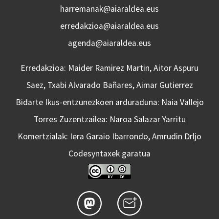
harremanak@aiaraldea.eus
erredakzioa@aiaraldea.eus
agenda@aiaraldea.eus
Erredakzioa: Maider Ramirez Martin, Aitor Aspuru
Saez, Txabi Alvarado Bañares, Aimar Gutierrez
Bidarte Ikus-entzunezkoen arduraduna: Naia Vallejo
Torres Zuzentzailea: Naroa Salazar Yarritu
Komertzialak: Iera Garaio Ibarrondo, Amrudin Drljo
Codesyntaxek garatua