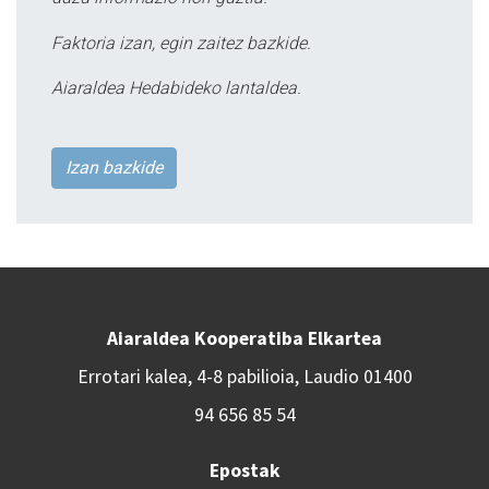
Faktoria izan, egin zaitez bazkide.
Aiaraldea Hedabideko lantaldea.
Izan bazkide
Aiaraldea Kooperatiba Elkartea
Errotari kalea, 4-8 pabilioia, Laudio 01400
94 656 85 54
Epostak