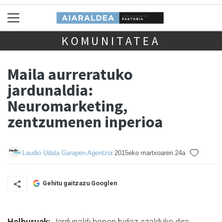
KOMUNITATEA
Maila aurreratuko
jardunaldia:
Neuromarketing,
zentzumenen inperioa
Laudio Udala Garapen Agentzia
2015eko martxoaren 24a
Gehitu gaitzazu Googlen