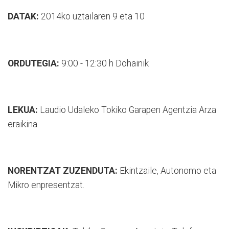
DATAK:
2014ko uztailaren 9 eta 10
ORDUTEGIA:
9:00 - 12:30 h Dohainik
LEKUA:
Laudio Udaleko Tokiko Garapen Agentzia Arza
eraikina.
NORENTZAT ZUZENDUTA:
Ekintzaile, Autonomo eta
Mikro enpresentzat.