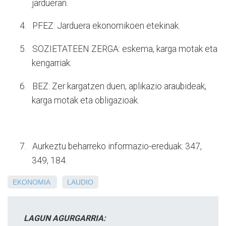
jardueran.
4.
PFEZ: Jarduera ekonomikoen etekinak.
5.
SOZIETATEEN ZERGA: eskema, karga motak eta
kengarriak.
6.
BEZ: Zer kargatzen duen, aplikazio araubideak,
karga motak eta obligazioak.
7.
Aurkeztu beharreko informazio-ereduak: 347,
349, 184.
EKONOMIA
LAUDIO
LAGUN AGURGARRIA: