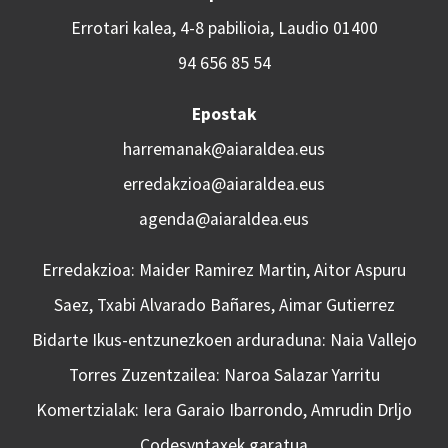
Errotari kalea, 4-8 pabilioia, Laudio 01400
94 656 85 54
Epostak
harremanak@aiaraldea.eus
erredakzioa@aiaraldea.eus
agenda@aiaraldea.eus
Erredakzioa: Maider Ramirez Martin, Aitor Aspuru
Saez, Txabi Alvarado Bañares, Aimar Gutierrez
Bidarte Ikus-entzunezkoen arduraduna: Naia Vallejo
Torres Zuzentzailea: Naroa Salazar Yarritu
Komertzialak: Iera Garaio Ibarrondo, Amrudin Drljo
Codesyntaxek garatua