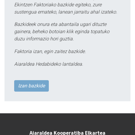
Ekintzen Faktoriako bazkide egiteko, zure
sustengua emateko, lanean jarraitu ahal izateko.
Bazkideek onura eta abantaila ugari dituzte
gainera, beheko botoian klik eginda topatuko
duzu informazio hori guztia.
Faktoria izan, egin zaitez bazkide.
Aiaraldea Hedabideko lantaldea.
Izan bazkide
Aiaraldea Kooperatiba Elkartea