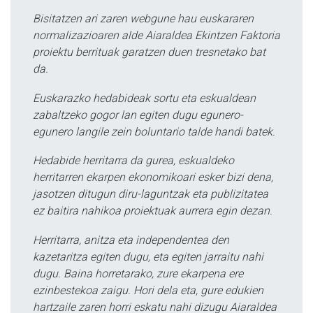
Bisitatzen ari zaren webgune hau euskararen
normalizazioaren alde Aiaraldea Ekintzen Faktoria
proiektu berrituak garatzen duen tresnetako bat
da.
Euskarazko hedabideak sortu eta eskualdean
zabaltzeko gogor lan egiten dugu egunero-
egunero langile zein boluntario talde handi batek.
Hedabide herritarra da gurea, eskualdeko
herritarren ekarpen ekonomikoari esker bizi dena,
jasotzen ditugun diru-laguntzak eta publizitatea
ez baitira nahikoa proiektuak aurrera egin dezan.
Herritarra, anitza eta independentea den
kazetaritza egiten dugu, eta egiten jarraitu nahi
dugu. Baina horretarako, zure ekarpena ere
ezinbestekoa zaigu. Hori dela eta, gure edukien
hartzaile zaren horri eskatu nahi dizugu Aiaraldea