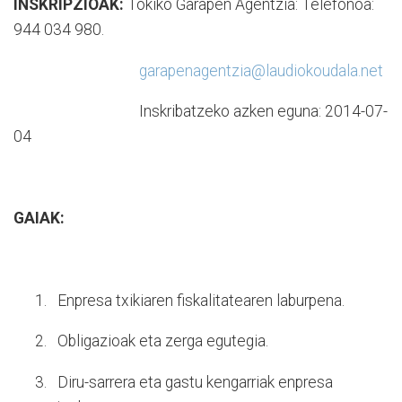
INSKRIPZIOAK:
Tokiko Garapen Agentzia: Telefonoa:
944 034 980.
garapenagentzia@laudiokoudala.net
Inskribatzeko azken eguna: 2014-07-
04
GAIAK:
1.
Enpresa txikiaren fiskalitatearen laburpena.
2.
Obligazioak eta zerga egutegia.
3.
Diru-sarrera eta gastu kengarriak enpresa