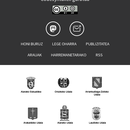
HONI BURUZ
LEGE OHARRA
PUBLIZITATEA
ARAUAK
HARREMANETARAKO
RSS