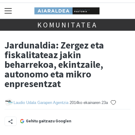
KOMUNITATEA
Jardunaldia: Zergez eta
fiskalitateaz jakin
beharrekoa, ekintzaile,
autonomo eta mikro
enpresentzat
Laudio Udala Garapen Agentzia
2014ko ekainaren 23a
Gehitu gaitzazu Googlen