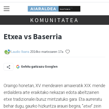
KOMUNITATEA
Etxea vs Baserria
Laudio Ibarra
2014ko martxoaren 17a
Gehitu gaitzazu Googlen
Oraingo honetan, XV. mendearen amaieratik XIX. mende
erdialdera arte eraikitako nekazari edota abeltzainen
etxe tradizionalei buruz mintzatuko gara. Eta aurreratu
behar dugu, gaurko hizkuntza arauei begira, "
etxe
" zein