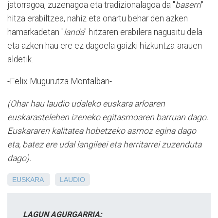
jatorragoa, zuzenagoa eta tradizionalagoa da "
baserri
"
hitza erabiltzea, nahiz eta onartu behar den azken
hamarkadetan "
landa
" hitzaren erabilera nagusitu dela
eta azken hau ere ez dagoela gaizki hizkuntza-arauen
aldetik.
-Felix Mugurutza Montalban-
(Ohar hau laudio udaleko euskara arloaren
euskarastelehen izeneko egitasmoaren barruan dago.
Euskararen kalitatea hobetzeko asmoz egina dago
eta, batez ere udal langileei eta herritarrei zuzenduta
dago).
EUSKARA
LAUDIO
LAGUN AGURGARRIA: