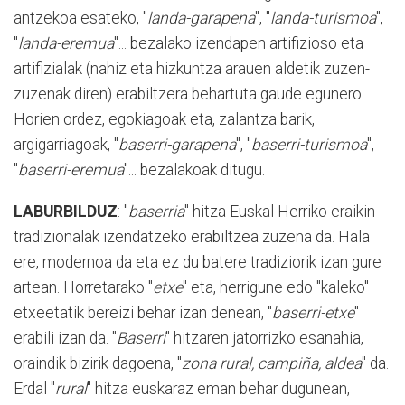
antzekoa esateko, "
landa-garapena
", "
landa-turismoa
",
"
landa-eremua
"... bezalako izendapen artifizioso eta
artifizialak (nahiz eta hizkuntza arauen aldetik zuzen-
zuzenak diren) erabiltzera behartuta gaude egunero.
Horien ordez, egokiagoak eta, zalantza barik,
argigarriagoak, "
baserri-garapena
", "
baserri-turismoa
",
"
baserri-eremua
"... bezalakoak ditugu.
LABURBILDUZ
: "
baserria
" hitza Euskal Herriko eraikin
tradizionalak izendatzeko erabiltzea zuzena da. Hala
ere, modernoa da eta ez du batere tradiziorik izan gure
artean. Horretarako "
etxe
" eta, herrigune edo "kaleko"
etxeetatik bereizi behar izan denean, "
baserri-etxe
"
erabili izan da. "
Baserri
" hitzaren jatorrizko esanahia,
oraindik bizirik dagoena, "
zona rural, campiña, aldea
" da.
Erdal "
rural
" hitza euskaraz eman behar dugunean,