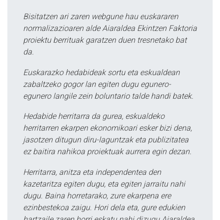
Bisitatzen ari zaren webgune hau euskararen
normalizazioaren alde Aiaraldea Ekintzen Faktoria
proiektu berrituak garatzen duen tresnetako bat
da.
Euskarazko hedabideak sortu eta eskualdean
zabaltzeko gogor lan egiten dugu egunero-
egunero langile zein boluntario talde handi batek.
Hedabide herritarra da gurea, eskualdeko
herritarren ekarpen ekonomikoari esker bizi dena,
jasotzen ditugun diru-laguntzak eta publizitatea
ez baitira nahikoa proiektuak aurrera egin dezan.
Herritarra, anitza eta independentea den
kazetaritza egiten dugu, eta egiten jarraitu nahi
dugu. Baina horretarako, zure ekarpena ere
ezinbestekoa zaigu. Hori dela eta, gure edukien
hartzaile zaren horri eskatu nahi dizugu Aiaraldea