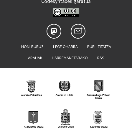
Codesyntaxek garatua
HONI BURUZ
LEGE OHARRA
PUBLIZITATEA
ARAUAK
HARREMANETARAKO
RSS