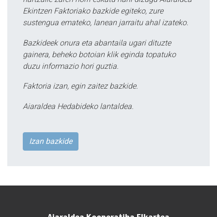
Ekintzen Faktoriako bazkide egiteko, zure
sustengua emateko, lanean jarraitu ahal izateko.
Bazkideek onura eta abantaila ugari dituzte
gainera, beheko botoian klik eginda topatuko
duzu informazio hori guztia.
Faktoria izan, egin zaitez bazkide.
Aiaraldea Hedabideko lantaldea.
Izan bazkide