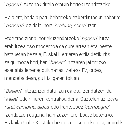
"
baserri
" zuzenak direla eraikin horiek izendatzeko.
Hala ere, bada aipatu beharreko ezberdintasun nabaria:
"
baserria
" ez dela inoiz
'eraikina
,
etxea'
, izan.
Etxe tradizional horiek izendatzeko "
baserri
" hitza
erabiltzea oso modernoa da gure artean eta, beste
batzuetan bezala, Euskal Herriaren erdialdetik iritsi
zaigu moda hori, han "
baserri
" hitzaren jatorrizko
esanahia lehenagotik nahasi zelako. Ez, ordea,
mendebaldean, gu bizi garen tokian.
"
Baserri
" hitzaz izendatu izan da eta izendatzen da
"
kalea
" edo hiriaren kontrakoa dena. Gaztelaniaz '
zona
rural, campiña, aldea
' edo frantsesez
'campagne'
izendatzen duguna, hain zuzen ere. Esate baterako,
Bizkaiko Uribe Kostako herrietan oso ohikoa da, oraindik