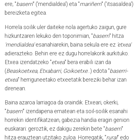
ere, "
baserri
" ('mendialdea') eta "
mariñerri
" ('itsasaldea')
bereizketa egitea.
Horrela soilik uler daiteke nola agertuko zaigun, gure
hizkuntzaren lekuko den toponimian, "
baserri
" hitza
'mendialdea'
esanahiarekin, baina sekula ere ez
'etxea'
adierazteko. Behin ere ez dugu horrelakorik aurkituko.
Etxea izendatzeko "
etxea
" bera erabili izan da
(
Beaskoetxea, Etxabarri, Goikoetxe
...) edota "
baserri-
etxea
" herriguneetako etxeetatik bereziki behar izan
direnean.
Baina azaroa larriagoa da oraindik. Etxeari, okerki,
"
baserri
" izendapena ematean eta soil-soilik esanahi
horrekin identifikatzean, gabezia handia eragin genion
euskarari: geroztik, ez dakigu zerekin bete "
baserri
"
hitza erauztean utzitako zuloa. Horregatik, "
rural
" edo