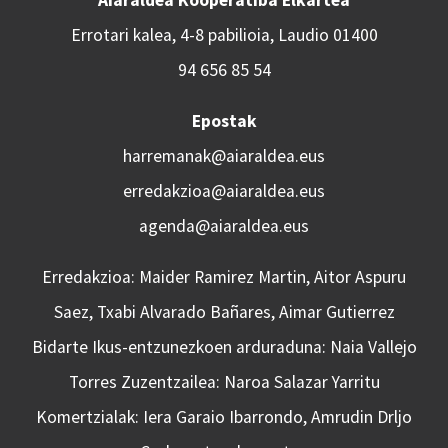
Aiaraldea Kooperatiba Elkartea
Errotari kalea, 4-8 pabilioia, Laudio 01400
94 656 85 54
Epostak
harremanak@aiaraldea.eus
erredakzioa@aiaraldea.eus
agenda@aiaraldea.eus
Erredakzioa: Maider Ramirez Martin, Aitor Aspuru
Saez, Txabi Alvarado Bañares, Aimar Gutierrez
Bidarte Ikus-entzunezkoen arduraduna: Naia Vallejo
Torres Zuzentzailea: Naroa Salazar Yarritu
Komertzialak: Iera Garaio Ibarrondo, Amrudin Drljo