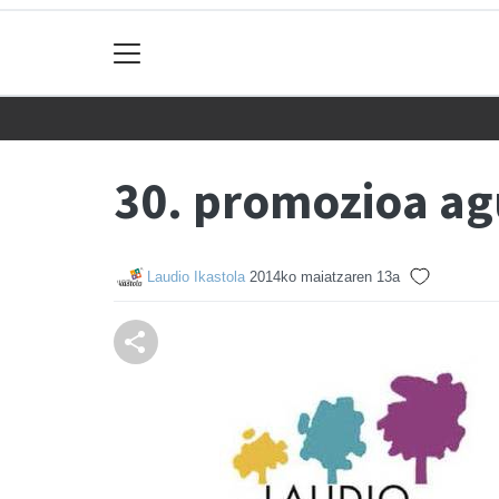
30. promozioa ag
Laudio Ikastola
2014ko maiatzaren 13a