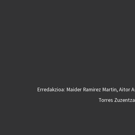
Erredakzioa: Maider Ramirez Martin, Aitor 
Torres Zuzentzai