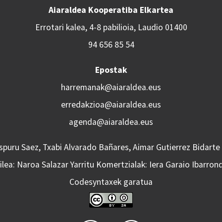
Aiaraldea Kooperatiba Elkartea
Errotari kalea, 4-8 pabilioia, Laudio 01400
94 656 85 54
Epostak
harremanak@aiaraldea.eus
erredakzioa@aiaraldea.eus
agenda@aiaraldea.eus
Aspuru Saez, Txabi Alvarado Bañares, Aimar Gutierrez Bidarte
lea: Naroa Salazar Yarritu Komertzialak: Iera Garaio Ibarron
Codesyntaxek garatua