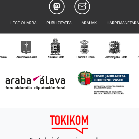
Z
LEGE OHARRA
PUBLIZITATEA
ARAUAK
HARREMANETAR