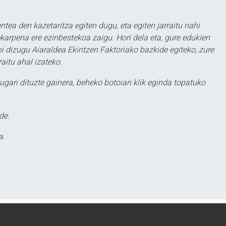
ntea den kazetaritza egiten dugu, eta egiten jarraitu nahi
karpena ere ezinbestekoa zaigu. Hori dela eta, gure edukien
hi dizugu Aiaraldea Ekintzen Faktoriako bazkide egiteko, zure
aitu ahal izateko.
ugari dituzte gainera, beheko botoian klik eginda topatuko
de.
a.