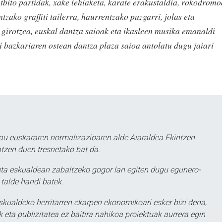
utbito partidak, xake lehiaketa, karate erakustaldia, rokodromo
tzako graffiti tailerra, haurrentzako puzgarri, jolas eta
n girotzea, euskal dantza saioak eta ikasleen musika emanaldi
ri bazkariaren ostean dantza plaza saioa antolatu dugu jaiari
au euskararen normalizazioaren alde Aiaraldea Ekintzen
atzen duen tresnetako bat da.
ta eskualdean zabaltzeko gogor lan egiten dugu egunero-
 talde handi batek.
eskualdeko herritarren ekarpen ekonomikoari esker bizi dena,
 eta publizitatea ez baitira nahikoa proiektuak aurrera egin