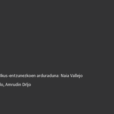
 Ikus-entzunezkoen arduraduna: Naia Vallejo
do, Amrudin Drljo