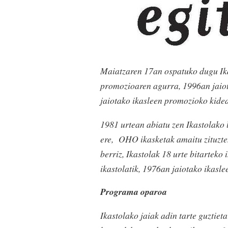
Maiatzaren 17an ospatuko dugu Ikas
promozioaren agurra, 1996an jaiot
jaiotako ikasleen promozioko kide
1981 urtean abiatu zen Ikastolako 
ere,
OHO ikasketak amaitu zituzten
berriz, Ikastolak 18 urte bitartek
ikastolatik, 1976an jaiotako ikasle
Programa oparoa
Ikastolako jaiak adin tarte guztiet