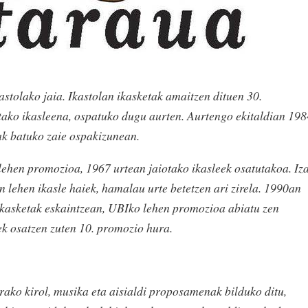
tolako jaia. Ikastolan ikasketak amaitzen dituen 30.
ako ikasleena, ospatuko dugu aurten. Aurtengo ekitaldian 198
ak batuko zaie ospakizunean.
lehen promozioa, 1967 urtean jaiotako ikasleek osatutakoa. Iz
 lehen ikasle haiek, hamalau urte betetzen ari zirela. 1990an
o ikasketak eskaintzean, UBIko lehen promozioa abiatu zen
ek osatzen zuten 10. promozio hura.
arako kirol, musika eta aisialdi proposamenak bilduko ditu,