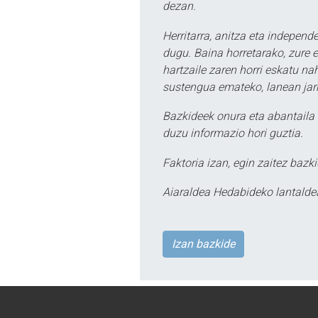
dezan.
Herritarra, anitza eta independe
dugu. Baina horretarako, zure e
hartzaile zaren horri eskatu na
sustengua emateko, lanean jarr
Bazkideek onura eta abantaila 
duzu informazio hori guztia.
Faktoria izan, egin zaitez bazki
Aiaraldea Hedabideko lantalde
Izan bazkide