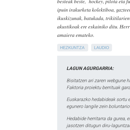
besteak beste, hockey, pilota eta f
ipuin irakurketa kolektiboa, gazteen
ikuskizunak, batukada, trikitilarie
akustikoak ere eskainiko ditu. Her
amaiera emateko.
HEZKUNTZA
LAUDIO
LAGUN AGURGARRIA:
Bisitatzen ari zaren webgune h
Faktoria proiektu berrituak gar
Euskarazko hedabideak sortu e
egunero langile zein boluntario
Hedabide herritarra da gurea, 
jasotzen ditugun diru-laguntzak