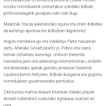
inoizko txirrindularirik onenetakoa izandako ibilbide
profesionalagatik goraipatu nahi izan dugu.
Maiatzak 16a da aukeratutako eguna eta ohiko ibilbidea
da aurtengo apostua ere ibilbideari dagokionez.
Angulo mendatea igo eta Valderejo Parke natualean
sartu. Añanako Gesaltzarantz jo, Pobes eta Izarra
herriak zeharkatu aurrerago, ondoren Barrerilla
mendatea jaitsi eta azkenengo kilometroetan Lendoño
eta Belandiako gainak gainditu amaieran Garatetik
Laudiora berriro heltzeko. Ibilbide ikusgarria eta gogorra,
txirrindularien gozamenerako pentsatua.
Zikloturista martxa dirauen bitartean Aldaiko plazan
ekitaldi ezberdinez osatutako egitaraua osatzen ari
gara.