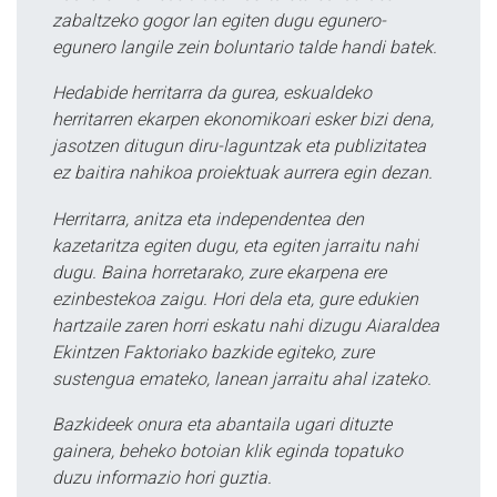
zabaltzeko gogor lan egiten dugu egunero-
egunero langile zein boluntario talde handi batek.
Hedabide herritarra da gurea, eskualdeko
herritarren ekarpen ekonomikoari esker bizi dena,
jasotzen ditugun diru-laguntzak eta publizitatea
ez baitira nahikoa proiektuak aurrera egin dezan.
Herritarra, anitza eta independentea den
kazetaritza egiten dugu, eta egiten jarraitu nahi
dugu. Baina horretarako, zure ekarpena ere
ezinbestekoa zaigu. Hori dela eta, gure edukien
hartzaile zaren horri eskatu nahi dizugu Aiaraldea
Ekintzen Faktoriako bazkide egiteko, zure
sustengua emateko, lanean jarraitu ahal izateko.
Bazkideek onura eta abantaila ugari dituzte
gainera, beheko botoian klik eginda topatuko
duzu informazio hori guztia.