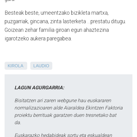
Besteak beste, umeentzako bizikleta martxa,
puzgarriak, gincana, zinta lasterketa …prestatu ditugu.
Goizean zehar familia giroan egun ahaztezina
igarotzeko aukera paregabea.
KIROLA
LAUDIO
LAGUN AGURGARRIA:
Bisitatzen ari zaren webgune hau euskararen
normalizazioaren alde Aiaraldea Ekintzen Faktoria
proiektu berrituak garatzen duen tresnetako bat
da.
Euskarazko hedabideak sortu eta eskualdean