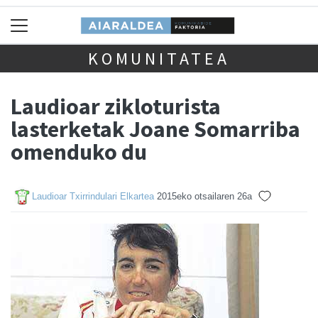
KOMUNITATEA
Laudioar zikloturista
lasterketak Joane Somarriba
omenduko du
Laudioar Txirrindulari Elkartea
2015eko otsailaren 26a