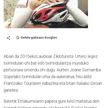
Gehitu gaitzazu Googlen
Abian da 2015ekoLaudioar Zikloturista. Urtero legez
txirrindulari ohi bat edo txirrindularitza munduko
pertsonaia omendu ohi dugu. Aurten Joane Somarriba
Sopelako txirrindulari ohia da aukeratua, hiru aldiz
Frantziako Tourraren irabazlea eta bitan Italiako Giroan
garailea.
Batetik Emakumearen papera gure kirol maitatua den
txirrindularitzan omendu eta bestetik Euskal Herriko