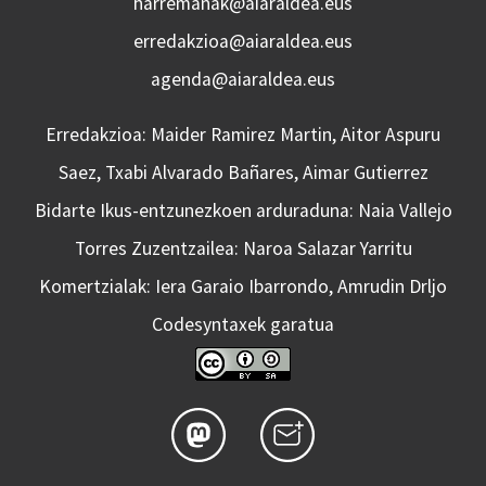
harremanak@aiaraldea.eus
erredakzioa@aiaraldea.eus
agenda@aiaraldea.eus
Erredakzioa: Maider Ramirez Martin, Aitor Aspuru
Saez, Txabi Alvarado Bañares, Aimar Gutierrez
Bidarte Ikus-entzunezkoen arduraduna: Naia Vallejo
Torres Zuzentzailea: Naroa Salazar Yarritu
Komertzialak: Iera Garaio Ibarrondo, Amrudin Drljo
Codesyntaxek garatua