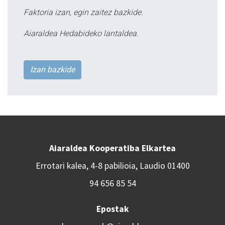
Faktoria izan, egin zaitez bazkide.
Aiaraldea Hedabideko lantaldea.
Izan bazkide
Aiaraldea Kooperatiba Elkartea
Errotari kalea, 4-8 pabilioia, Laudio 01400
94 656 85 54
Epostak