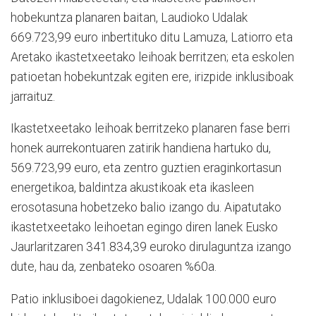
hobekuntza planaren baitan, Laudioko Udalak
669.723,99 euro inbertituko ditu Lamuza, Latiorro eta
Aretako ikastetxeetako leihoak berritzen; eta eskolen
patioetan hobekuntzak egiten ere, irizpide inklusiboak
jarraituz.
Ikastetxeetako leihoak berritzeko planaren fase berri
honek aurrekontuaren zatirik handiena hartuko du,
569.723,99 euro, eta zentro guztien eraginkortasun
energetikoa, baldintza akustikoak eta ikasleen
erosotasuna hobetzeko balio izango du. Aipatutako
ikastetxeetako leihoetan egingo diren lanek Eusko
Jaurlaritzaren 341.834,39 euroko dirulaguntza izango
dute, hau da, zenbateko osoaren %60a.
Patio inklusiboei dagokienez, Udalak 100.000 euro