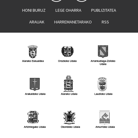
HONI BURUZ
LEGE OHARRA
PUBLIZITATEA
ARAUAK
HARREMANETARAKO
RSS