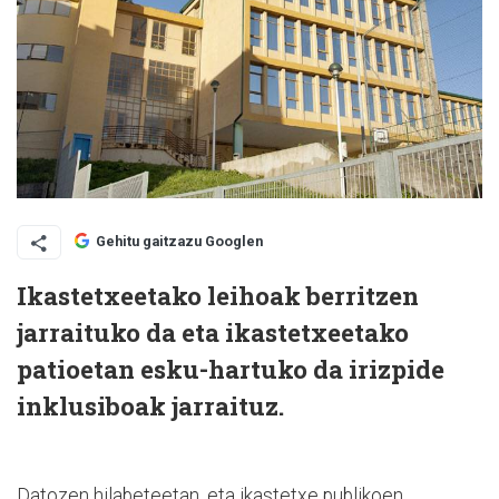
Gehitu gaitzazu Googlen
Ikastetxeetako leihoak berritzen
jarraituko da eta ikastetxeetako
patioetan esku-hartuko da irizpide
inklusiboak jarraituz.
Datozen hilabeteetan, eta ikastetxe publikoen