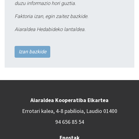
duzu informazio hori guztia.
Faktoria izan, egin zaitez bazkide.
Aiaraldea Hedabideko lantaldea.
Izan bazkide
Aiaraldea Kooperatiba Elkartea
Errotari kalea, 4-8 pabilioia, Laudio 01400
94 656 85 54
Epostak