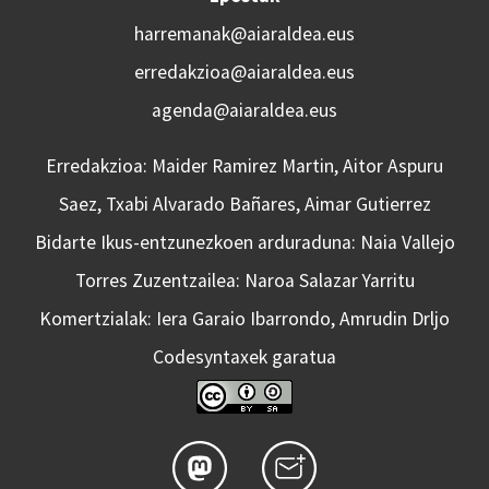
harremanak@aiaraldea.eus
erredakzioa@aiaraldea.eus
agenda@aiaraldea.eus
Erredakzioa: Maider Ramirez Martin, Aitor Aspuru
Saez, Txabi Alvarado Bañares, Aimar Gutierrez
Bidarte Ikus-entzunezkoen arduraduna: Naia Vallejo
Torres Zuzentzailea: Naroa Salazar Yarritu
Komertzialak: Iera Garaio Ibarrondo, Amrudin Drljo
Codesyntaxek garatua