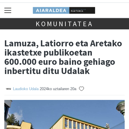
KOMUNITATEA
Lamuza, Latiorro eta Aretako
ikastetxe publikoetan
600.000 euro baino gehiago
inbertitu ditu Udalak
Laudioko Udala
2024ko uztailaren 20a