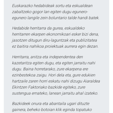
Euskarazko hedabideak sortu eta eskualdean
zabaltzeko gogor lan egiten dugu egunero-
egunero langile zein boluntario talde handi batek.
Hedabide herritarra da gurea, eskualdeko
herritarren ekarpen ekonomikoari esker bizi dena,
jasotzen ditugun diru-laguntzak eta publizitatea
ez baitira nahikoa proiektuak aurrera egin dezan.
Herritarra, anitza eta independentea den
kazetaritza egiten dugu, eta egiten jarraitu nahi
dugu. Baina horretarako, zure ekarpena ere
ezinbestekoa zaigu. Hori dela eta, gure edukien
hartzaile zaren horri eskatu nahi dizugu Aiaraldea
Ekintzen Faktoriako bazkide egiteko, zure
sustengua emateko, lanean jarraitu ahal izateko.
Bazkideek onura eta abantaila ugari dituzte
gainera, beheko botoian klik eginda topatuko