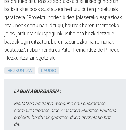
bideratuko ditu ikastetxeetako aisialdirako guneetan
balio inklusiboak sustatzea helburu duten proiektuak
garatzera. "Proiektu horien bidez jolaserako espazioak
eta uneak sortu nahi ditugu, haurrek beren intereseko
jolas-jarduerak ikuspegi inklusibo eta hezkidetzaile
batetik egin ditzaten, berdintasunezko harremanak
sustatuz", nabarmendu du Aitor Fernandez de Pinedo
Hezkuntza zinegotziak.
HEZKUNTZA
LAUDIO
LAGUN AGURGARRIA:
Bisitatzen ari zaren webgune hau euskararen
normalizazioaren alde Aiaraldea Ekintzen Faktoria
proiektu berrituak garatzen duen tresnetako bat
da.