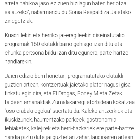
arreta nahikoa jaso ez zuen bizilagun baten heriotza
salatzeko", nabarmendu du Sonia Respaldiza Jaietako
zinegotziak.
Kuadrillekin eta herriko jai-eragileekin diseinatutako
programak 160 ekitaldi baino gehiago izan ditu eta
ehunka pertsona bildu izan ditu egunero, parte-hartze
handiarekin.
Jaien edizio berri honetan, programatutako ekitaldi
guztien artean, kontzertuak jaietako plater nagusi gisa
finkatu egin dira, eta El Drogas, Boney M eta Zetak
taldeen emanaldiak Zumalakarregi etorbidean kokatzea
"oso erabaki egokia" suertatu da. Kaleko antzerkiek eta
ikuskizunek, haurrentzako parkeek, gastronomia-
lehiaketek, kalejirek eta herri-bazkariek ere parte-hartze
handia piztu dute jai guztietan zehar, laudioarren artean