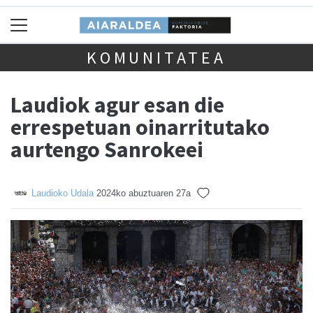
KOMUNITATEA
Laudiok agur esan die
errespetuan oinarritutako
aurtengo Sanrokeei
Laudioko Udala
2024ko abuztuaren 27a