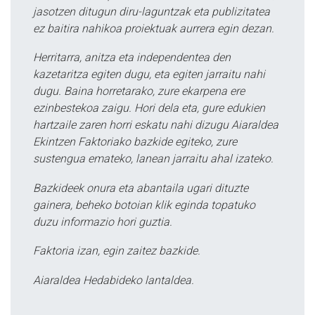
jasotzen ditugun diru-laguntzak eta publizitatea
ez baitira nahikoa proiektuak aurrera egin dezan.
Herritarra, anitza eta independentea den
kazetaritza egiten dugu, eta egiten jarraitu nahi
dugu. Baina horretarako, zure ekarpena ere
ezinbestekoa zaigu. Hori dela eta, gure edukien
hartzaile zaren horri eskatu nahi dizugu Aiaraldea
Ekintzen Faktoriako bazkide egiteko, zure
sustengua emateko, lanean jarraitu ahal izateko.
Bazkideek onura eta abantaila ugari dituzte
gainera, beheko botoian klik eginda topatuko
duzu informazio hori guztia.
Faktoria izan, egin zaitez bazkide.
Aiaraldea Hedabideko lantaldea.