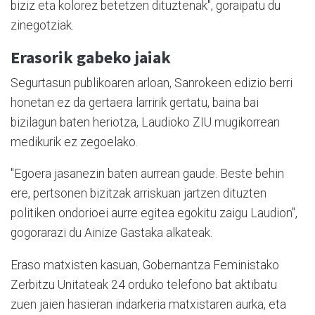
biziz eta kolorez betetzen dituztenak", goraipatu du
zinegotziak.
Erasorik gabeko jaiak
Segurtasun publikoaren arloan, Sanrokeen edizio berri
honetan ez da gertaera larririk gertatu, baina bai
bizilagun baten heriotza, Laudioko ZIU mugikorrean
medikurik ez zegoelako.
"Egoera jasanezin baten aurrean gaude. Beste behin
ere, pertsonen bizitzak arriskuan jartzen dituzten
politiken ondorioei aurre egitea egokitu zaigu Laudion",
gogorarazi du Ainize Gastaka alkateak.
Eraso matxisten kasuan, Gobernantza Feministako
Zerbitzu Unitateak 24 orduko telefono bat aktibatu
zuen jaien hasieran indarkeria matxistaren aurka, eta