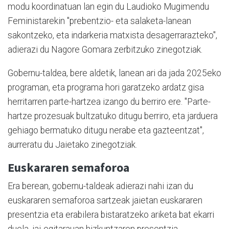
modu koordinatuan lan egin du Laudioko Mugimendu
Feministarekin "prebentzio- eta salaketa-lanean
sakontzeko, eta indarkeria matxista desagerrarazteko",
adierazi du Nagore Gomara zerbitzuko zinegotziak.
Gobernu-taldea, bere aldetik, lanean ari da jada 2025eko
programan, eta programa hori garatzeko ardatz gisa
herritarren parte-hartzea izango du berriro ere. "Parte-
hartze prozesuak bultzatuko ditugu berriro, eta jarduera
gehiago bermatuko ditugu nerabe eta gazteentzat",
aurreratu du Jaietako zinegotziak.
Euskararen semaforoa
Era berean, gobernu-taldeak adierazi nahi izan du
euskararen semaforoa sartzeak jaietan euskararen
presentzia eta erabilera bistaratzeko ariketa bat ekarri