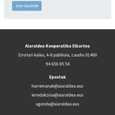
Izan bazkide
Aiaraldea Kooperatiba Elkartea
Errotari kalea, 4-8 pabilioia, Laudio 01400
94 656 85 54
Epostak
harremanak@aiaraldea.eus
erredakzioa@aiaraldea.eus
agenda@aiaraldea.eus