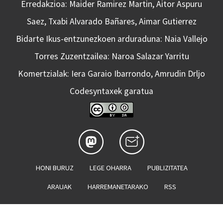
Erredakzioa: Maider Ramirez Martin, Aitor Aspuru
Saez, Txabi Alvarado Bañares, Aimar Gutierrez
Bidarte Ikus-entzunezkoen arduraduna: Naia Vallejo
Torres Zuzentzailea: Naroa Salazar Yarritu
Komertzialak: Iera Garaio Ibarrondo, Amrudin Drljo
Codesyntaxek garatua
HONI BURUZ
LEGE OHARRA
PUBLIZITATEA
ARAUAK
HARREMANETARAKO
RSS