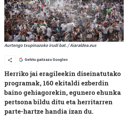
Aurtengo txupinazoko irudi bat. / Aiaraldea.eus
Gehitu gaitzazu Googlen
Herriko jai eragileekin diseinatutako
programak, 160 ekitaldi ezberdin
baino gehiagorekin, egunero ehunka
pertsona bildu ditu eta herritarren
parte-hartze handia izan du.