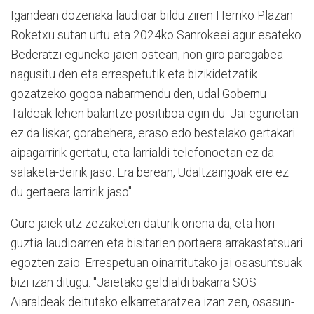
Igandean dozenaka laudioar bildu ziren Herriko Plazan
Roketxu sutan urtu eta 2024ko Sanrokeei agur esateko.
Bederatzi eguneko jaien ostean, non giro paregabea
nagusitu den eta errespetutik eta bizikidetzatik
gozatzeko gogoa nabarmendu den, udal Gobernu
Taldeak lehen balantze positiboa egin du. Jai egunetan
ez da liskar, gorabehera, eraso edo bestelako gertakari
aipagarririk gertatu, eta larrialdi-telefonoetan ez da
salaketa-deirik jaso. Era berean, Udaltzaingoak ere ez
du gertaera larririk jaso".
Gure jaiek utz zezaketen daturik onena da, eta hori
guztia laudioarren eta bisitarien portaera arrakastatsuari
egozten zaio. Errespetuan oinarritutako jai osasuntsuak
bizi izan ditugu. "Jaietako geldialdi bakarra SOS
Aiaraldeak deitutako elkarretaratzea izan zen, osasun-