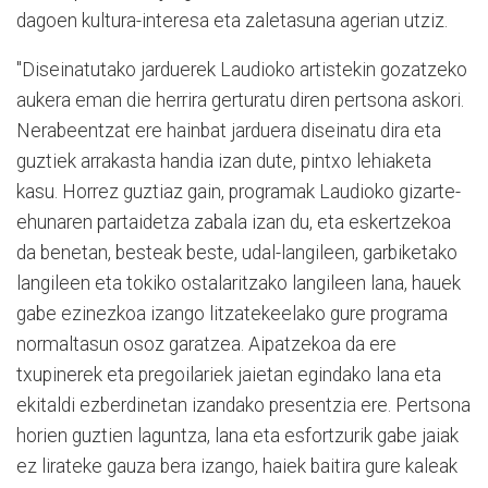
dagoen kultura-interesa eta zaletasuna agerian utziz.
"Diseinatutako jarduerek Laudioko artistekin gozatzeko
aukera eman die herrira gerturatu diren pertsona askori.
Nerabeentzat ere hainbat jarduera diseinatu dira eta
guztiek arrakasta handia izan dute, pintxo lehiaketa
kasu. Horrez guztiaz gain, programak Laudioko gizarte-
ehunaren partaidetza zabala izan du, eta eskertzekoa
da benetan, besteak beste, udal-langileen, garbiketako
langileen eta tokiko ostalaritzako langileen lana, hauek
gabe ezinezkoa izango litzatekeelako gure programa
normaltasun osoz garatzea. Aipatzekoa da ere
txupinerek eta pregoilariek jaietan egindako lana eta
ekitaldi ezberdinetan izandako presentzia ere. Pertsona
horien guztien laguntza, lana eta esfortzurik gabe jaiak
ez lirateke gauza bera izango, haiek baitira gure kaleak