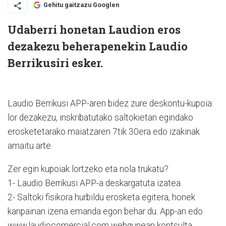
Gehitu gaitzazu Googlen
Udaberri honetan Laudion eros
dezakezu beherapenekin Laudio
Berrikusiri esker.
Laudio Berrikusi APP-aren bidez zure deskontu-kupoia
lor dezakezu, inskribatutako saltokietan egindako
erosketetarako maiatzaren 7tik 30era edo izakinak
amaitu arte.
Zer egin kupoiak lortzeko eta nola trukatu?
1- Laudio Berrikusi APP-a deskargatuta izatea.
2- Saltoki fisikora hurbildu erosketa egitera, honek
kanpainan izena emanda egon behar du. App-an edo
www.laudiocomercial.com webgunean kontsulta