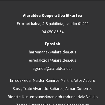
Aiaraldea Kooperatiba Elkartea
Errotari kalea, 4-8 pabilioia, Laudio 01400
94 656 85 54
Epostak
harremanak@aiaraldea.eus
erredakzioa@aiaraldea.eus
agenda@aiaraldea.eus
Erredakzioa: Maider Ramirez Martin, Aitor Aspuru
Saez, Txabi Alvarado Bañares, Aimar Gutierrez
Bidarte Ikus-entzunezkoen arduraduna: Naia Vallejo
Torres Zuzentzailea: Naroa Salazar Yarritu