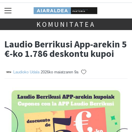
KOMUNITATEA
Laudio Berrikusi App-arekin 5
€-ko 1.786 deskontu kupoi
Laudioko Udala
2026ko maiatzaren 9a