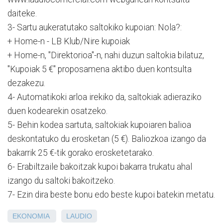
daiteke.
3- Sartu aukeratutako saltokiko kupoian: Nola?:
+ Home-n - LB Klub/Nire kupoiak
+ Home-n, "Direktorioa"-n, nahi duzun saltokia bilatuz,
"Kupoiak 5 €" proposamena aktibo duen kontsulta
dezakezu.
4- Automatikoki arloa irekiko da, saltokiak adieraziko
duen kodearekin osatzeko.
5- Behin kodea sartuta, saltokiak kupoiaren balioa
deskontatuko du erosketan (5 €). Baliozkoa izango da
bakarrik 25 €-tik gorako erosketetarako.
6- Erabiltzaile bakoitzak kupoi bakarra trukatu ahal
izango du saltoki bakoitzeko.
7- Ezin dira beste bonu edo beste kupoi batekin metatu.
EKONOMIA
LAUDIO