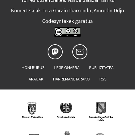
Komertzialak: Iera Garaio Ibarrondo, Amrudin Drljo
Codesyntaxek garatua
HONI BURUZ
LEGE OHARRA
PUBLIZITATEA
ARAUAK
HARREMANETARAKO
RSS