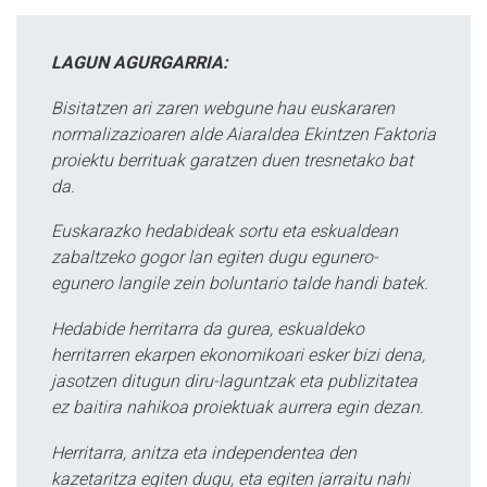
LAGUN AGURGARRIA:
Bisitatzen ari zaren webgune hau euskararen
normalizazioaren alde Aiaraldea Ekintzen Faktoria
proiektu berrituak garatzen duen tresnetako bat
da.
Euskarazko hedabideak sortu eta eskualdean
zabaltzeko gogor lan egiten dugu egunero-
egunero langile zein boluntario talde handi batek.
Hedabide herritarra da gurea, eskualdeko
herritarren ekarpen ekonomikoari esker bizi dena,
jasotzen ditugun diru-laguntzak eta publizitatea
ez baitira nahikoa proiektuak aurrera egin dezan.
Herritarra, anitza eta independentea den
kazetaritza egiten dugu, eta egiten jarraitu nahi