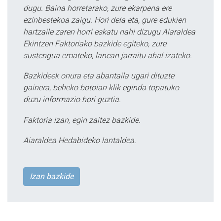
dugu. Baina horretarako, zure ekarpena ere
ezinbestekoa zaigu. Hori dela eta, gure edukien
hartzaile zaren horri eskatu nahi dizugu Aiaraldea
Ekintzen Faktoriako bazkide egiteko, zure
sustengua emateko, lanean jarraitu ahal izateko.
Bazkideek onura eta abantaila ugari dituzte
gainera, beheko botoian klik eginda topatuko
duzu informazio hori guztia.
Faktoria izan, egin zaitez bazkide.
Aiaraldea Hedabideko lantaldea.
Izan bazkide