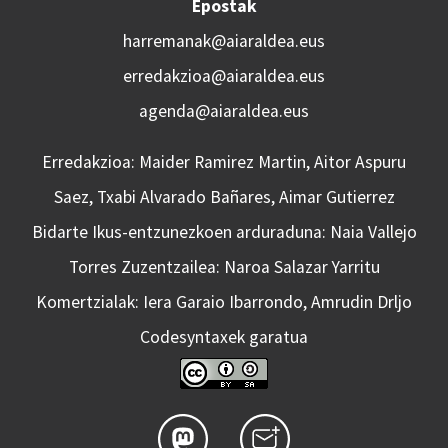
Epostak
harremanak@aiaraldea.eus
erredakzioa@aiaraldea.eus
agenda@aiaraldea.eus
Erredakzioa: Maider Ramirez Martin, Aitor Aspuru
Saez, Txabi Alvarado Bañares, Aimar Gutierrez
Bidarte Ikus-entzunezkoen arduraduna: Naia Vallejo
Torres Zuzentzailea: Naroa Salazar Yarritu
Komertzialak: Iera Garaio Ibarrondo, Amrudin Drljo
Codesyntaxek garatua