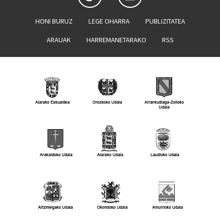
HONI BURUZ
LEGE OHARRA
PUBLIZITATEA
ARAUAK
HARREMANETARAKO
RSS