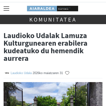
KOMUNITATEA
Laudioko Udalak Lamuza
Kulturgunearen erabilera
kudeatuko du hemendik
aurrera
Laudioko Udala
2026ko maiatzaren 31