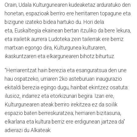
Orain, Udala Kulturgunearen kudeaketaz arduratuko den
honetan, espazioak berriro ere herritarren topagune eta
bizigune izateko bidea hartuko du. Hori dela
eta, Euskaltegia ekainean bertan itzuliko da bere lekura,
eta irailetik aurrera Ludoteka zein tailerrak ere berriz
martxan egongo dira, Kulturgunea kulturaren,
ikaskuntzaren eta elkargunearen bihotz bihurtuz.
“Herriarentzat hain berezia eta esanguratsua den une
hau ospatzeko, urriaren 2ko asteburuan inaugurazio
ekitaldi berezia egingo dugu, hainbat ekintzez osatuta:
ilusioz, indarrez eta etorkizunari begira. Izan ere,
Kulturgunearen ateak berriro irekitzea ez da soilik
espazio baten berreskuratzea; herriaren bizitasuna,
elkarlana eta kultura berriz ere erdigunean jartzea da”
adierazi du Alkateak.