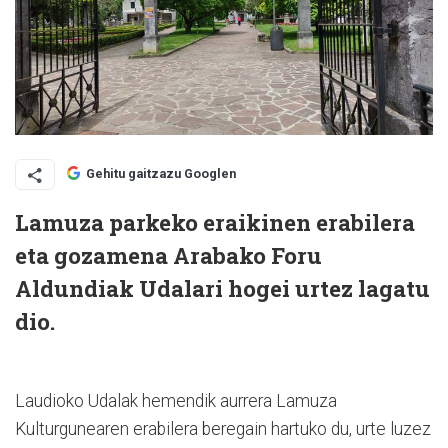
Gehitu gaitzazu Googlen
Lamuza parkeko eraikinen erabilera
eta gozamena Arabako Foru
Aldundiak Udalari hogei urtez lagatu
dio.
Laudioko Udalak hemendik aurrera Lamuza
Kulturgunearen erabilera beregain hartuko du, urte luzez