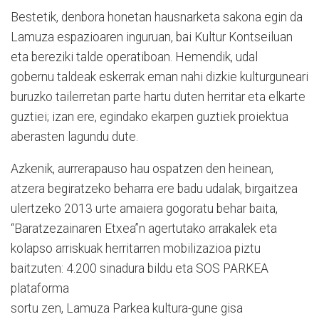
Bestetik, denbora honetan hausnarketa sakona egin da
Lamuza espazioaren inguruan, bai Kultur Kontseiluan
eta bereziki talde operatiboan. Hemendik, udal
gobernu taldeak eskerrak eman nahi dizkie kulturguneari
buruzko tailerretan parte hartu duten herritar eta elkarte
guztiei; izan ere, egindako ekarpen guztiek proiektua
aberasten lagundu dute.
Azkenik, aurrerapauso hau ospatzen den heinean,
atzera begiratzeko beharra ere badu udalak, birgaitzea
ulertzeko 2013 urte amaiera gogoratu behar baita,
“Baratzezainaren Etxea”n agertutako arrakalek eta
kolapso arriskuak herritarren mobilizazioa piztu
baitzuten: 4.200 sinadura bildu eta SOS PARKEA
plataforma
sortu zen, Lamuza Parkea kultura-gune gisa