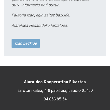
duzu informazio hori guztia.
Faktoria izan, egin zaitez bazkide.
Aiaraldea Hedabideko lantaldea.
Izan bazkide
Aiaraldea Kooperatiba Elkartea
Errotari kalea, 4-8 pabilioia, Laudio 01400
94 656 85 54