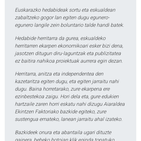
Euskarazko hedabideak sortu eta eskualdean
zabaltzeko gogor lan egiten dugu egunero-
egunero langile zein boluntario talde handi batek.
Hedabide herritarra da gurea, eskualdeko
herritarren ekarpen ekonomikoari esker bizi dena,
jasotzen ditugun diru-laguntzak eta publizitatea
ez baitira nahikoa proiektuak aurrera egin dezan.
Herritarra, anitza eta independentea den
kazetaritza egiten dugu, eta egiten jarraitu nahi
dugu. Baina horretarako, zure ekarpena ere
ezinbestekoa zaigu. Hori dela eta, gure edukien
hartzaile zaren horri eskatu nahi dizugu Aiaraldea
Ekintzen Faktoriako bazkide egiteko, zure
sustengua emateko, lanean jarraitu ahal izateko.
Bazkideek onura eta abantaila ugari dituzte
gainera, beheko botoian klik eginda topatuko