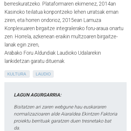
berreskuratzeko. Plataformaren ekimenez, 2014an
Kasinoko teilatua konpontzeko lehen urratsak eman
ziren, eta horren ondorioz, 2015ean Lamuza
Konplexuaren birgaitze integralerako foru-araua onartu
zen. Horrela, azkenean eraikin multzoaren birgaitze-
lanak egin ziren,
Arabako Foru Aldundiak Laudioko Udalarekin
lankidetzan garatu dituenak.
KULTURA
LAUDIO
LAGUN AGURGARRIA:
Bisitatzen ari zaren webgune hau euskararen
normalizazioaren alde Aiaraldea Ekintzen Faktoria
proiektu berrituak garatzen duen tresnetako bat
da.