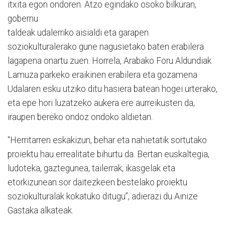
itxita egon ondoren. Atzo egindako osoko bilkuran,
gobernu
taldeak udalerriko aisialdi eta garapen
soziokulturalerako gune nagusietako baten erabilera
lagapena onartu zuen. Horrela, Arabako Foru Aldundiak
Lamuza parkeko eraikinen erabilera eta gozamena
Udalaren esku utziko ditu hasiera batean hogei urterako,
eta epe hori luzatzeko aukera ere aurreikusten da,
iraupen bereko ondoz ondoko aldietan.
“Herritarren eskakizun, behar eta nahietatik sortutako
proiektu hau errealitate bihurtu da. Bertan euskaltegia,
ludoteka, gaztegunea, tailerrak, ikasgelak eta
etorkizunean sor daitezkeen bestelako proiektu
soziokulturalak kokatuko ditugu”, adierazi du Ainize
Gastaka alkateak.