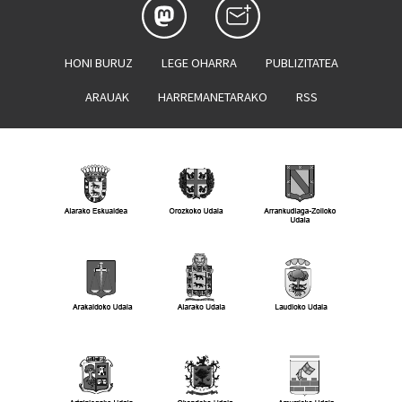
HONI BURUZ
LEGE OHARRA
PUBLIZITATEA
ARAUAK
HARREMANETARAKO
RSS