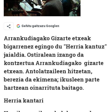
Gehitu gaitzazu Googlen
Arrankudiagako Gizarte etxeak
bigarrenez egingo du "Herria kantuz"
jaialdia. Ostiralean izango da
kontzertua Arrankudiagako gizarte
etxean. Antolatzaileen hitzetan,
berezia da ekimena; ikusleen parte
hartzean oinarrituta baitago.
Herria kantari