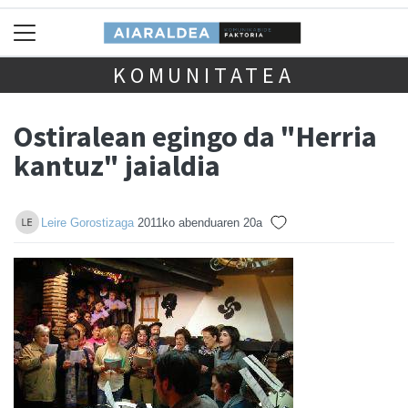
KOMUNITATEA
Ostiralean egingo da "Herria
kantuz" jaialdia
Leire Gorostizaga
2011ko abenduaren 20a