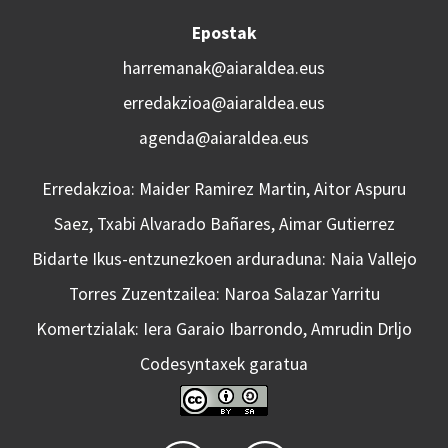
Epostak
harremanak@aiaraldea.eus
erredakzioa@aiaraldea.eus
agenda@aiaraldea.eus
Erredakzioa: Maider Ramirez Martin, Aitor Aspuru
Saez, Txabi Alvarado Bañares, Aimar Gutierrez
Bidarte Ikus-entzunezkoen arduraduna: Naia Vallejo
Torres Zuzentzailea: Naroa Salazar Yarritu
Komertzialak: Iera Garaio Ibarrondo, Amrudin Drljo
Codesyntaxek garatua