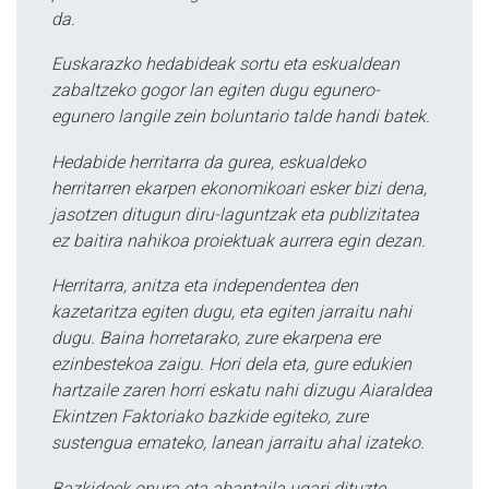
da.
Euskarazko hedabideak sortu eta eskualdean
zabaltzeko gogor lan egiten dugu egunero-
egunero langile zein boluntario talde handi batek.
Hedabide herritarra da gurea, eskualdeko
herritarren ekarpen ekonomikoari esker bizi dena,
jasotzen ditugun diru-laguntzak eta publizitatea
ez baitira nahikoa proiektuak aurrera egin dezan.
Herritarra, anitza eta independentea den
kazetaritza egiten dugu, eta egiten jarraitu nahi
dugu. Baina horretarako, zure ekarpena ere
ezinbestekoa zaigu. Hori dela eta, gure edukien
hartzaile zaren horri eskatu nahi dizugu Aiaraldea
Ekintzen Faktoriako bazkide egiteko, zure
sustengua emateko, lanean jarraitu ahal izateko.
Bazkideek onura eta abantaila ugari dituzte