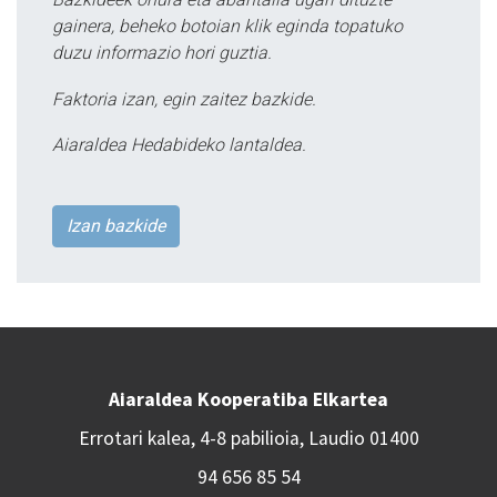
gainera, beheko botoian klik eginda topatuko
duzu informazio hori guztia.
Faktoria izan, egin zaitez bazkide.
Aiaraldea Hedabideko lantaldea.
Izan bazkide
Aiaraldea Kooperatiba Elkartea
Errotari kalea, 4-8 pabilioia, Laudio 01400
94 656 85 54