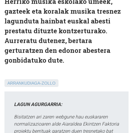
Herriko musika eskolako umeek,
gazteek eta koralak musika tresnez
lagunduta hainbat euskal abesti
prestatu dituzte kontzerturako.
Aurreratu dutenez, bertara
gerturatzen den edonor abestera
gonbidatuko dute.
ARRANKUDIAGA-ZOLLO
LAGUN AGURGARRIA:
Bisitatzen ari zaren webgune hau euskararen
normalizazioaren alde Aiaraldea Ekintzen Faktoria
proiektu berrituak garatzen duen tresnetako bat