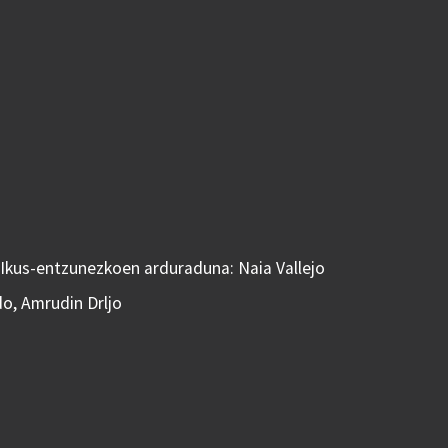
 Ikus-entzunezkoen arduraduna: Naia Vallejo
do, Amrudin Drljo