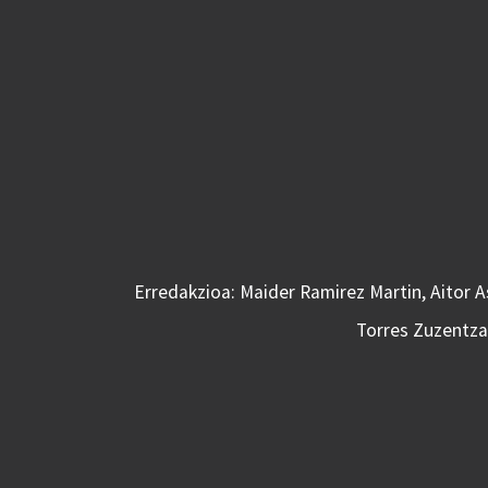
Erredakzioa: Maider Ramirez Martin, Aitor 
Torres Zuzentzai