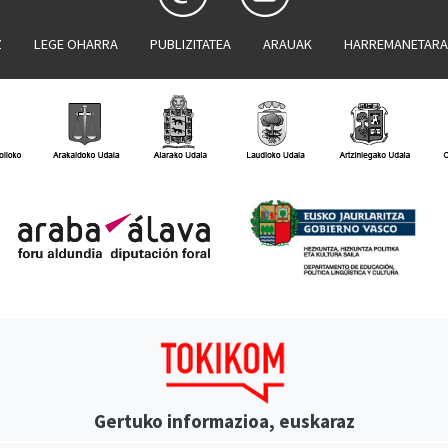
Z
LEGE OHARRA
PUBLIZITATEA
ARAUAK
HARREMANETAR
Gertuko informazioa, euskaraz