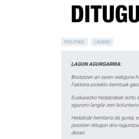
POLITIKA
LAUDIO
LAGUN AGURGARRIA:
Bisitatzen ari zaren webgune h
Faktoria proiektu berrituak gar
Euskarazko hedabideak sortu e
egunero langile zein boluntario
Hedabide herritarra da gurea, 
jasotzen ditugun diru-laguntzak
dezan.