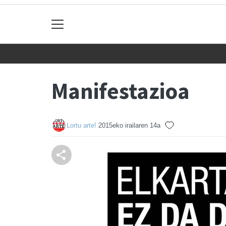
Manifestazioa
Lortu arte!
2015eko irailaren 14a