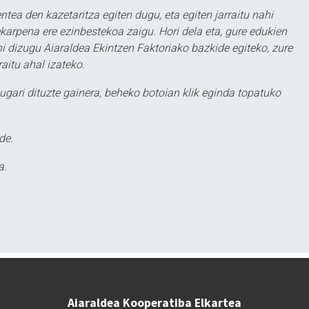
ntea den kazetaritza egiten dugu, eta egiten jarraitu nahi
karpena ere ezinbestekoa zaigu. Hori dela eta, gure edukien
hi dizugu Aiaraldea Ekintzen Faktoriako bazkide egiteko, zure
aitu ahal izateko.
ugari dituzte gainera, beheko botoian klik eginda topatuko
de.
a.
Aiaraldea Kooperatiba Elkartea