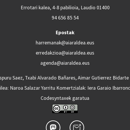
Errotari kalea, 4-8 pabilioia, Laudio 01400
94 656 85 54
Epostak
harremanak@aiaraldea.eus
erredakzioa@aiaraldea.eus
agenda@aiaraldea.eus
Aspuru Saez, Txabi Alvarado Bañares, Aimar Gutierrez Bidarte
lea: Naroa Salazar Yarritu Komertzialak: Iera Garaio Ibarron
Codesyntaxek garatua