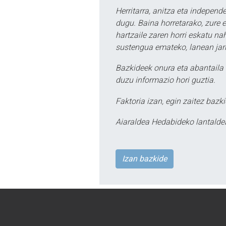
Herritarra, anitza eta independe
dugu. Baina horretarako, zure e
hartzaile zaren horri eskatu na
sustengua emateko, lanean jarr
Bazkideek onura eta abantaila 
duzu informazio hori guztia.
Faktoria izan, egin zaitez bazki
Aiaraldea Hedabideko lantalde
Izan bazkide