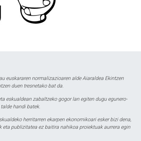
au euskararen normalizazioaren alde Aiaraldea Ekintzen
atzen duen tresnetako bat da.
ta eskualdean zabaltzeko gogor lan egiten dugu egunero-
 talde handi batek.
eskualdeko herritarren ekarpen ekonomikoari esker bizi dena,
 eta publizitatea ez baitira nahikoa proiektuak aurrera egin