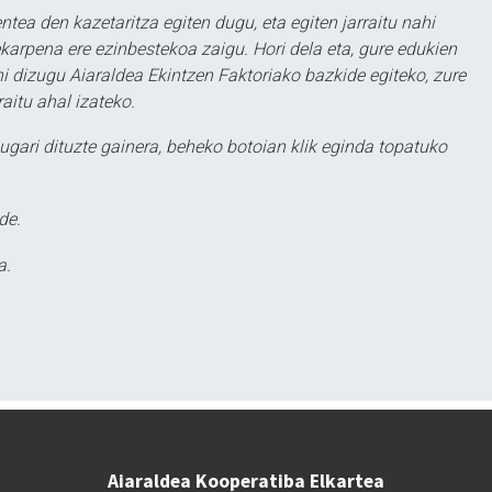
ntea den kazetaritza egiten dugu, eta egiten jarraitu nahi
karpena ere ezinbestekoa zaigu. Hori dela eta, gure edukien
hi dizugu Aiaraldea Ekintzen Faktoriako bazkide egiteko, zure
aitu ahal izateko.
ugari dituzte gainera, beheko botoian klik eginda topatuko
de.
a.
Aiaraldea Kooperatiba Elkartea