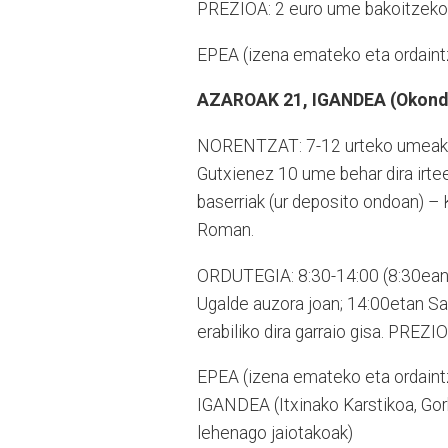
PREZIOA: 2 euro ume bakoitzeko
EPEA (izena emateko eta ordaintz
AZAROAK 21, IGANDEA (Okond
NORENTZAT: 7-12 urteko umeak (1
Gutxienez 10 ume behar dira irte
baserriak (ur deposito ondoan) –
Roman.
ORDUTEGIA: 8:30-14:00 (8:30ean 
Ugalde auzora joan; 14:00etan Sa
erabiliko dira garraio gisa. PREZ
EPEA (izena emateko eta ordaint
IGANDEA (Itxinako Karstikoa, Go
lehenago jaiotakoak)