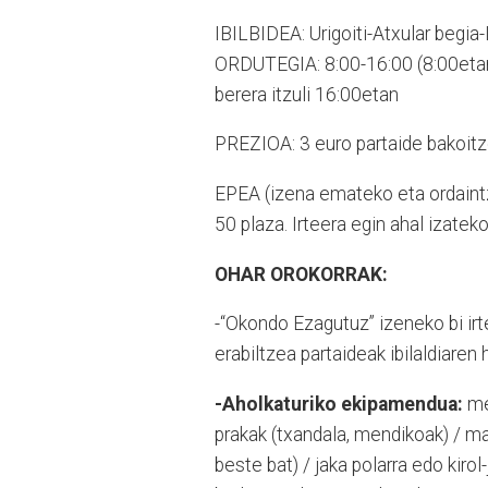
IBILBIDEA: Urigoiti-Atxular begia-
ORDUTEGIA: 8:00-16:00 (8:00etan
berera itzuli 16:00etan
PREZIOA: 3 euro partaide bakoitz
EPEA (izena emateko eta ordaint
50 plaza. Irteera egin ahal izatek
OHAR OROKORRAK:
-“Okondo Ezagutuz” izeneko bi ir
erabiltzea partaideak ibilaldiaren
-Aholkaturiko ekipamendua:
men
prakak (txandala, mendikoak) / 
beste bat) / jaka polarra edo kiro