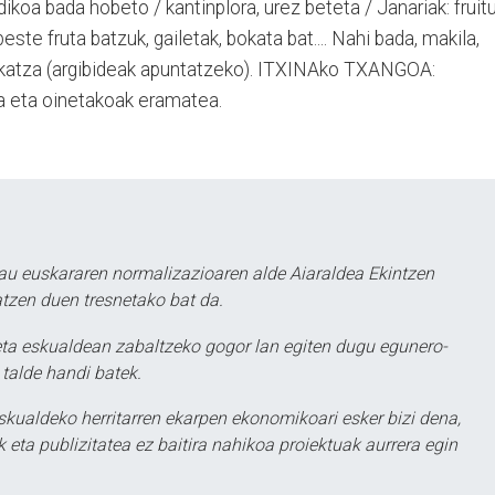
koa bada hobeto / kantinplora, urez beteta / Janariak: fruit
ste fruta batzuk, gailetak, bokata bat.... Nahi bada, makila,
arkatza (argibideak apuntatzeko). ITXINAko TXANGOA:
 eta oinetakoak eramatea.
au euskararen normalizazioaren alde Aiaraldea Ekintzen
atzen duen tresnetako bat da.
ta eskualdean zabaltzeko gogor lan egiten dugu egunero-
 talde handi batek.
eskualdeko herritarren ekarpen ekonomikoari esker bizi dena,
 eta publizitatea ez baitira nahikoa proiektuak aurrera egin