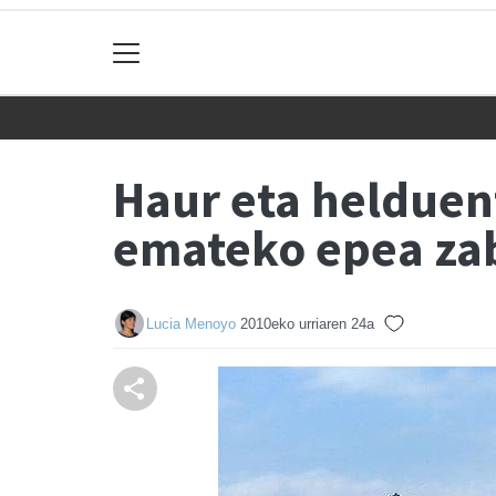
Haur eta helduen
emateko epea za
Lucia Menoyo
2010eko urriaren 24a