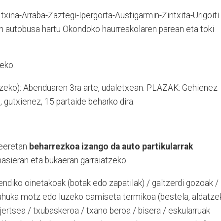
Itxina-Arraba-Zaztegi-Ipergorta-Austigarmin-Zintxita-Urigoiti
 autobusa hartu Okondoko haurreskolaren parean eta toki
eko.
zeko): Abenduaren 3ra arte, udaletxean. PLAZAK: Gehienez
o, gutxienez, 15 partaide beharko dira.
teeretan
beharrezkoa izango da auto partikularrak
 hasieran eta bukaeran garraiatzeko.
diko oinetakoak (botak edo zapatilak) / galtzerdi gozoak /
mahuka motz edo luzeko camiseta termikoa (bestela, aldatze
l-jertsea / txubaskeroa / txano beroa / bisera / eskularruak