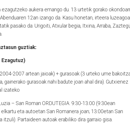
sta ezagutzeko aukera emango du. 13 urtetik gorako okondoar
 Abenduaren 12an izango da. Kasu honetan, irteera luzeagoa
ik pasako da: Urigoiti, Atxular begia, Itxina, Arraba, Zaztegi
a.
aztasun guztiak:
 Ezagutuz)
04-2007 artean jaioak) + gurasoak (3 urteko ume bakoitz
a, gainerako gurasoak nahi badute joan ahal dira). Gutxienez
al izateko
Luzia – San Roman ORDUTEGIA: 9:30-13:00 (9:30ean
elkartu eta autoetan San Romanera joan; 13:00etan San
tzuli). Partaideen autoak erabiliko dira garraio gisa.