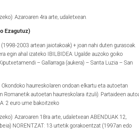
eko): Azaroaren 4ra arte, udaletxean.
o Ezagutuz)
998-2003 artean jaiotakoak) + joan nahi duten gurasoak.
era egin ahal izateko IBILBIDEA: Ugalde auzoko goiko
 Kiputxetamendi – Gallarraga (aukera) – Santa Luzia – San
Okondoko haurreskolaren ondoan elkartu eta autoetan
n Romanetik autoetan haurreskolara itzuli). Partaideen auto
IOA: 2 euro ume bakoitzeko
zeko): Azaroaren 18ra arte, udaletxean ABENDUAK 12,
rbeia) NORENTZAT: 13 urtetik gorakoentzat (1997an edo