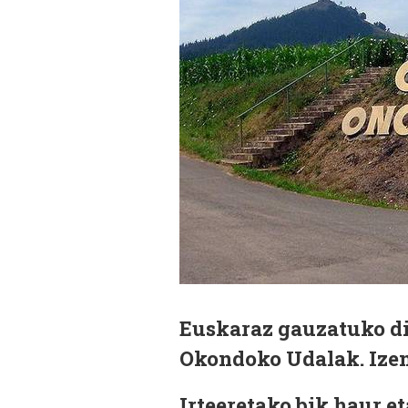
Euskaraz gauzatuko di
Okondoko Udalak. Izen
Irteeretako bik haur 