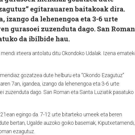
zagutuz” egitarauaren baitakoak dira.
, izango da lehenengoa eta 3-6 urte
eren gurasoei zuzenduta dago. San Roman
atuko da ibilbide hau.
 mendi irteera antolatu ditu Okondoko Udalak. Izena emate
k mendiaz gozatzea dute helburu eta “Okondo Ezagutuz”
oaren 7an, igandea, izango da lehenengoa eta 3-6 urte
oei zuzenduta dago. San Roman eta Santa Luziatik pasatuko
n 21ean egingo da. 7-12 urte bitarteko umeek eta beren
dute bertan, Ugalde auzoko goiko baserriak, Kiputxetamendi,
Roman ezagutuz.