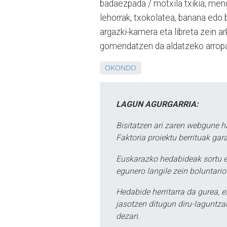
badaezpada / motxila txikia, mendi
lehorrak, txokolatea, banana edo be
argazki-kamera eta libreta zein 
gomendatzen da aldatzeko arropa
OKONDO
LAGUN AGURGARRIA:
Bisitatzen ari zaren webgune h
Faktoria proiektu berrituak gar
Euskarazko hedabideak sortu e
egunero langile zein boluntario
Hedabide herritarra da gurea, 
jasotzen ditugun diru-laguntzak
dezan.