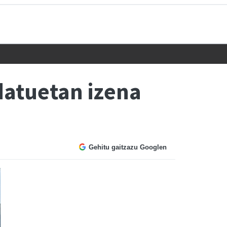
datuetan izena
Gehitu gaitzazu Googlen