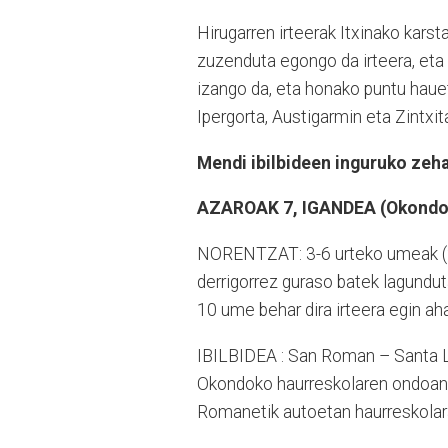
Hirugarren irteerak Itxinako kar
zuzenduta egongo da irteera, eta
izango da, eta honako puntu hauetat
Ipergorta, Austigarmin eta Zintxit
Mendi ibilbideen inguruko zeh
AZAROAK 7, IGANDEA (Okondo
NORENTZAT: 3-6 urteko umeak (20
derrigorrez guraso batek lagundut
10 ume behar dira irteera egin ah
IBILBIDEA : San Roman – Santa 
Okondoko haurreskolaren ondoan 
Romanetik autoetan haurreskolara i