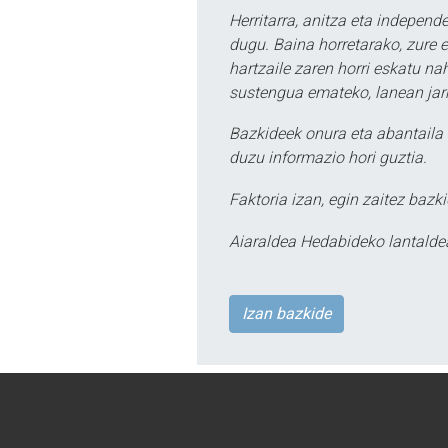
Herritarra, anitza eta independe
dugu. Baina horretarako, zure e
hartzaile zaren horri eskatu na
sustengua emateko, lanean jarr
Bazkideek onura eta abantaila 
duzu informazio hori guztia.
Faktoria izan, egin zaitez bazki
Aiaraldea Hedabideko lantalde
Izan bazkide