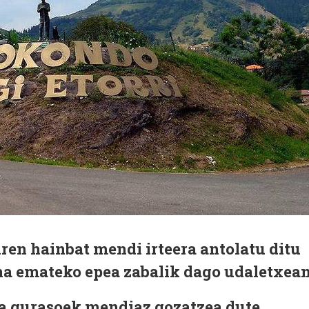
ren hainbat mendi irteera antolatu ditu
a emateko epea zabalik dago udaletxean
eta gurasoek mendiaz gozatzea dute