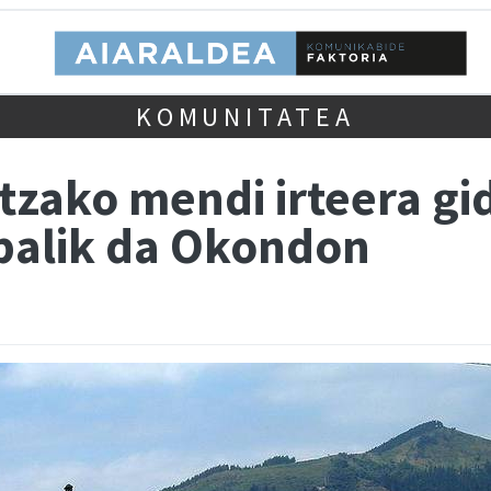
KOMUNITATEA
tzako mendi irteera gi
balik da Okondon