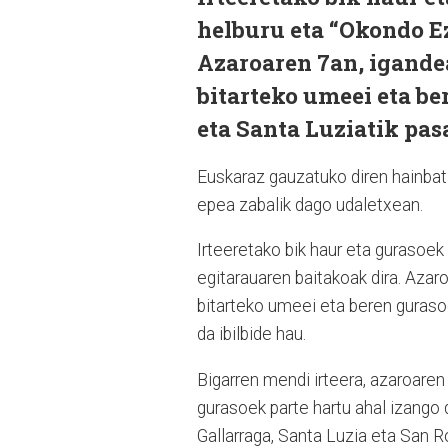
helburu eta “Okondo E
Azaroaren 7an, igandea
bitarteko umeei eta b
eta Santa Luziatik pas
Euskaraz gauzatuko diren hainbat
epea zabalik dago udaletxean.
Irteeretako bik haur eta gurasoe
egitarauaren baitakoak dira. Azar
bitarteko umeei eta beren guras
da ibilbide hau.
Bigarren mendi irteera, azaroare
gurasoek parte hartu ahal izango 
Gallarraga, Santa Luzia eta San 