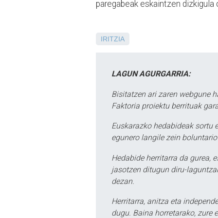
paregabeak eskaintzen dizkigula o
IRITZIA
LAGUN AGURGARRIA:
Bisitatzen ari zaren webgune h
Faktoria proiektu berrituak gar
Euskarazko hedabideak sortu e
egunero langile zein boluntario
Hedabide herritarra da gurea, 
jasotzen ditugun diru-laguntzak
dezan.
Herritarra, anitza eta independe
dugu. Baina horretarako, zure e