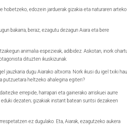
e hobetzeko, edozein jarduerak gizakia eta naturaren arteko
gun bakarra, beraz, ezagutu dezagun Aiara eta bere
tzakegun animalia espezieak, adibidez. Askotan, inork ohart
rotagonista dituzten ikuskizunak.
el jauzkaria dugu Aiarako altxorra. Nork ikusi du igel txiki ha
ta putzuetara heltzeko ahalegina egiten?
aitezke errepide, harrapari eta gainerako arriskuei aurre
eduki dezaten; gizakiak instant batean suntsi dezakeen
respetatzen ez dugulako. Eta, Aiarak, ezagutzeko aukera