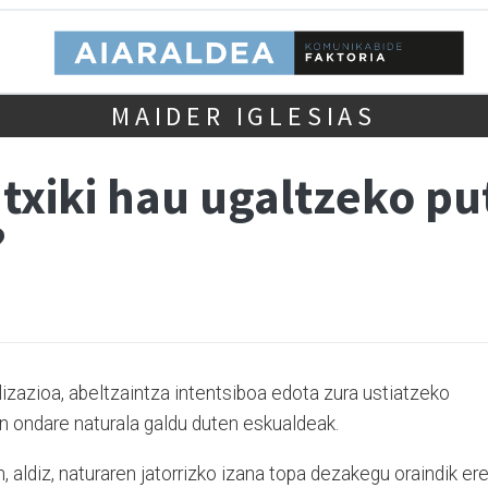
MAIDER IGLESIAS
l txiki hau ugaltzeko p
?
lizazioa, abeltzaintza intentsiboa edota zura ustiatzeko
en ondare naturala galdu duten eskualdeak.
, aldiz, naturaren jatorrizko izana topa dezakegu oraindik er