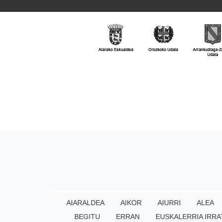
AIARALDEA
AIKOR
AIURRI
ALEA
BEGITU
ERRAN
EUSKALERRIA IRRA