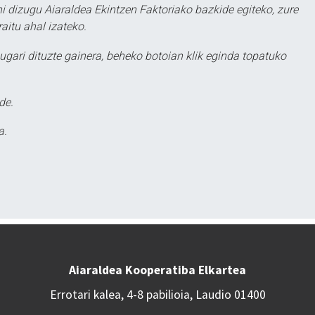
hi dizugu Aiaraldea Ekintzen Faktoriako bazkide egiteko, zure
aitu ahal izateko.
ugari dituzte gainera, beheko botoian klik eginda topatuko
de.
a.
Aiaraldea Kooperatiba Elkartea
Errotari kalea, 4-8 pabilioia, Laudio 01400