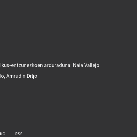
 Ikus-entzunezkoen arduraduna: Naia Vallejo
do, Amrudin Drljo
AKO
RSS