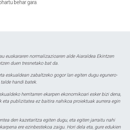
hartu behar gara.
au euskararen normalizazioaren alde Aiaraldea Ekintzen
atzen duen tresnetako bat da.
ta eskualdean zabaltzeko gogor lan egiten dugu egunero-
 talde handi batek.
eskualdeko herritarren ekarpen ekonomikoari esker bizi dena,
 eta publizitatea ez baitira nahikoa proiektuak aurrera egin
ntea den kazetaritza egiten dugu, eta egiten jarraitu nahi
karpena ere ezinbestekoa zaigu. Hori dela eta, gure edukien