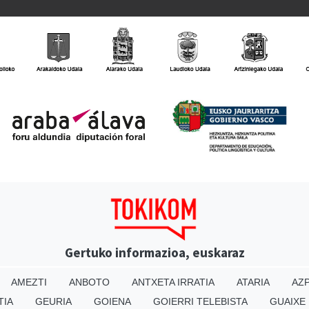
Gertuko informazioa, euskaraz
AMEZTI
ANBOTO
ANTXETA IRRATIA
ATARIA
AZP
TIA
GEURIA
GOIENA
GOIERRI TELEBISTA
GUAIXE