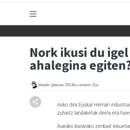
Nork ikusi du ige
ahalegina egiten
Maider Iglesias
2013ko urriaren 21a
Asko dira Euskal Herrian industria
zuhaitz landaketak direla eta hai
Aiarako bailarako zenbait lekuetan