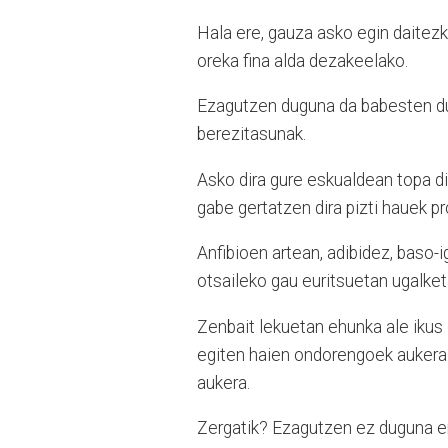
Hala ere, gauza asko egin daitezk
oreka fina alda dezakeelako.
Ezagutzen duguna da babesten du
berezitasunak.
Asko dira gure eskualdean topa di
gabe gertatzen dira pizti hauek p
Anfibioen artean, adibidez, baso-ig
otsaileko gau euritsuetan ugalke
Zenbait lekuetan ehunka ale ikus d
egiten haien ondorengoek aukera 
aukera.
Zergatik? Ezagutzen ez duguna er