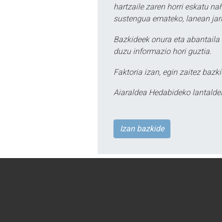
hartzaile zaren horri eskatu na
sustengua emateko, lanean jarr
Bazkideek onura eta abantaila 
duzu informazio hori guztia.
Faktoria izan, egin zaitez bazki
Aiaraldea Hedabideko lantalde
Izan bazkide