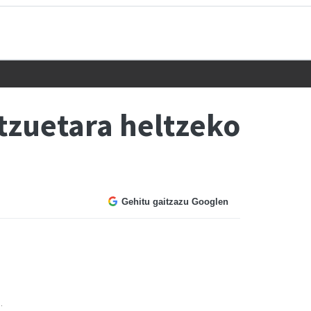
utzuetara heltzeko
Gehitu gaitzazu Googlen
e.