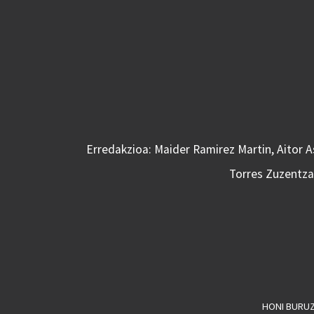
Erredakzioa: Maider Ramirez Martin, Aitor 
Torres Zuzentzai
HONI BURU