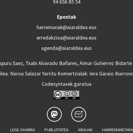
94 656 85 54
Epostak
harremanak@aiaraldea.eus
erredakzioa@aiaraldea.eus
agenda@aiaraldea.eus
Aspuru Saez, Txabi Alvarado Bañares, Aimar Gutierrez Bidarte
lea: Naroa Salazar Yarritu Komertzialak: Iera Garaio Ibarron
Codesyntaxek garatua
Z
LEGE OHARRA
PUBLIZITATEA
ARAUAK
HARREMANETAR