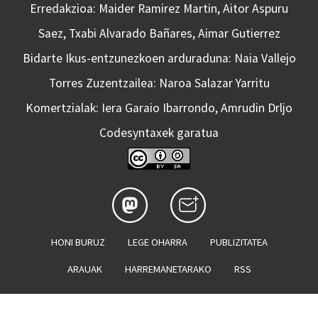
Erredakzioa: Maider Ramirez Martin, Aitor Aspuru
Saez, Txabi Alvarado Bañares, Aimar Gutierrez
Bidarte Ikus-entzunezkoen arduraduna: Naia Vallejo
Torres Zuzentzailea: Naroa Salazar Yarritu
Komertzialak: Iera Garaio Ibarrondo, Amrudin Drljo
Codesyntaxek garatua
HONI BURUZ
LEGE OHARRA
PUBLIZITATEA
ARAUAK
HARREMANETARAKO
RSS