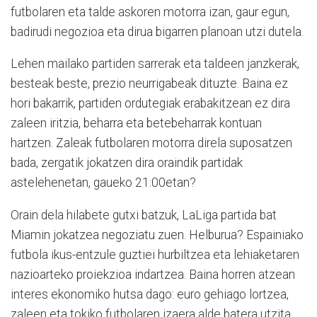
futbolaren eta talde askoren motorra izan, gaur egun,
badirudi negozioa eta dirua bigarren planoan utzi dutela.
Lehen mailako partiden sarrerak eta taldeen janzkerak,
besteak beste, prezio neurrigabeak dituzte. Baina ez
hori bakarrik, partiden ordutegiak erabakitzean ez dira
zaleen iritzia, beharra eta betebeharrak kontuan
hartzen. Zaleak futbolaren motorra direla suposatzen
bada, zergatik jokatzen dira oraindik partidak
astelehenetan, gaueko 21:00etan?
Orain dela hilabete gutxi batzuk, LaLiga partida bat
Miamin jokatzea negoziatu zuen. Helburua? Espainiako
futbola ikus-entzule guztiei hurbiltzea eta lehiaketaren
nazioarteko proiekzioa indartzea. Baina horren atzean
interes ekonomiko hutsa dago: euro gehiago lortzea,
zaleen eta tokiko futbolaren izaera alde batera utzita.