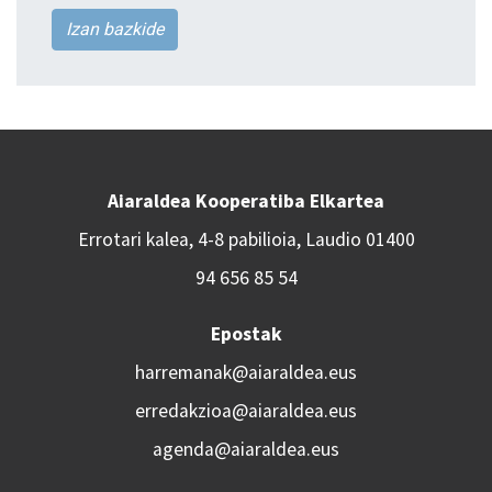
Izan bazkide
Aiaraldea Kooperatiba Elkartea
Errotari kalea, 4-8 pabilioia, Laudio 01400
94 656 85 54
Epostak
harremanak@aiaraldea.eus
erredakzioa@aiaraldea.eus
agenda@aiaraldea.eus