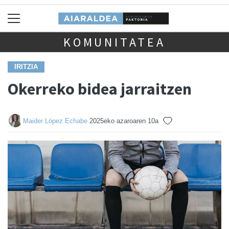
KOMUNITATEA
IRITZIA
Okerreko bidea jarraitzen
Maider López Echabe
2025eko azaroaren 10a