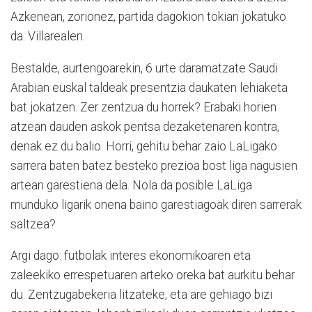
Azkenean, zorionez, partida dagokion tokian jokatuko
da: Villarealen.
Bestalde, aurtengoarekin, 6 urte daramatzate Saudi
Arabian euskal taldeak presentzia daukaten lehiaketa
bat jokatzen. Zer zentzua du horrek? Erabaki horien
atzean dauden askok pentsa dezaketenaren kontra,
denak ez du balio. Horri, gehitu behar zaio LaLigako
sarrera baten batez besteko prezioa bost liga nagusien
artean garestiena dela. Nola da posible LaLiga
munduko ligarik onena baino garestiagoak diren sarrerak
saltzea?
Argi dago: futbolak interes ekonomikoaren eta
zaleekiko errespetuaren arteko oreka bat aurkitu behar
du. Zentzugabekeria litzateke, eta are gehiago bizi