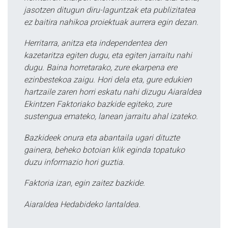
jasotzen ditugun diru-laguntzak eta publizitatea
ez baitira nahikoa proiektuak aurrera egin dezan.
Herritarra, anitza eta independentea den
kazetaritza egiten dugu, eta egiten jarraitu nahi
dugu. Baina horretarako, zure ekarpena ere
ezinbestekoa zaigu. Hori dela eta, gure edukien
hartzaile zaren horri eskatu nahi dizugu Aiaraldea
Ekintzen Faktoriako bazkide egiteko, zure
sustengua emateko, lanean jarraitu ahal izateko.
Bazkideek onura eta abantaila ugari dituzte
gainera, beheko botoian klik eginda topatuko
duzu informazio hori guztia.
Faktoria izan, egin zaitez bazkide.
Aiaraldea Hedabideko lantaldea.