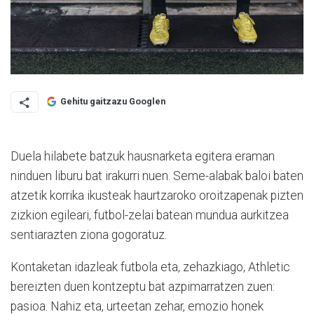
Gehitu gaitzazu Googlen
Duela hilabete batzuk hausnarketa egitera eraman
ninduen liburu bat irakurri nuen. Seme-alabak baloi baten
atzetik korrika ikusteak haurtzaroko oroitzapenak pizten
zizkion egileari, futbol-zelai batean mundua aurkitzea
sentiarazten ziona gogoratuz.
Kontaketan idazleak futbola eta, zehazkiago, Athletic
bereizten duen kontzeptu bat azpimarratzen zuen:
pasioa. Nahiz eta, urteetan zehar, emozio honek