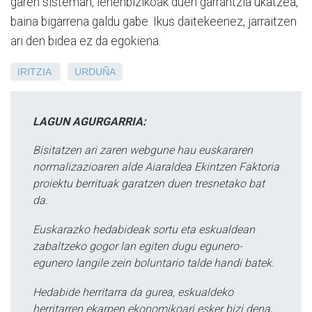
garen sisteman, lehenbizikoak duen garrantzia ukatzea,
baina bigarrena galdu gabe. Ikus daitekeenez, jarraitzen
ari den bidea ez da egokiena.
IRITZIA
URDUÑA
LAGUN AGURGARRIA:
Bisitatzen ari zaren webgune hau euskararen
normalizazioaren alde Aiaraldea Ekintzen Faktoria
proiektu berrituak garatzen duen tresnetako bat
da.
Euskarazko hedabideak sortu eta eskualdean
zabaltzeko gogor lan egiten dugu egunero-
egunero langile zein boluntario talde handi batek.
Hedabide herritarra da gurea, eskualdeko
herritarren ekarpen ekonomikoari esker bizi dena,