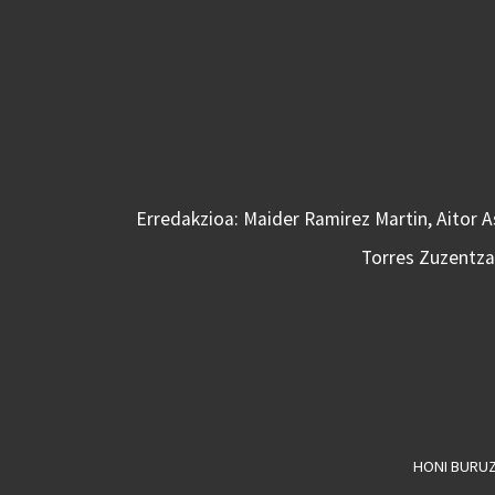
Erredakzioa: Maider Ramirez Martin, Aitor 
Torres Zuzentzai
HONI BURU