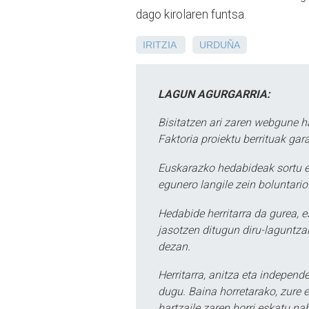
dago kirolaren funtsa.
IRITZIA
URDUÑA
LAGUN AGURGARRIA:
Bisitatzen ari zaren webgune h
Faktoria proiektu berrituak gar
Euskarazko hedabideak sortu e
egunero langile zein boluntario
Hedabide herritarra da gurea, 
jasotzen ditugun diru-laguntzak
dezan.
Herritarra, anitza eta independe
dugu. Baina horretarako, zure e
hartzaile zaren horri eskatu na