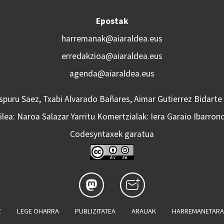
Epostak
harremanak@aiaraldea.eus
erredakzioa@aiaraldea.eus
agenda@aiaraldea.eus
Aspuru Saez, Txabi Alvarado Bañares, Aimar Gutierrez Bidarte
lea: Naroa Salazar Yarritu Komertzialak: Iera Garaio Ibarron
Codesyntaxek garatua
Z
LEGE OHARRA
PUBLIZITATEA
ARAUAK
HARREMANETAR