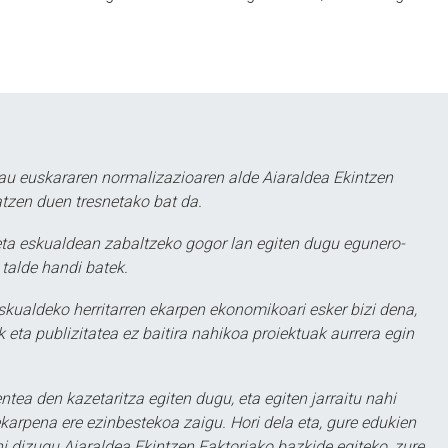
au euskararen normalizazioaren alde Aiaraldea Ekintzen
atzen duen tresnetako bat da.
ta eskualdean zabaltzeko gogor lan egiten dugu egunero-
 talde handi batek.
eskualdeko herritarren ekarpen ekonomikoari esker bizi dena,
 eta publizitatea ez baitira nahikoa proiektuak aurrera egin
ntea den kazetaritza egiten dugu, eta egiten jarraitu nahi
karpena ere ezinbestekoa zaigu. Hori dela eta, gure edukien
hi dizugu Aiaraldea Ekintzen Faktoriako bazkide egiteko, zure