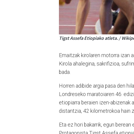
Tigst Assefa Etiopiako atleta. / Wikip
Emaitzak kirolaren motorra izan a
Kirola ahalegina, sakrifizioa, su
bada.
Horren adibide argia pasa den hil
Londreseko maratoiaren 46. ediz
etiopiarra beraien izen-abizenak 
distantzia, 42 kilometrokoa hain 
Eta ez hori bakarrik, egun berea
Protagonista Tigst Assefa etiopi