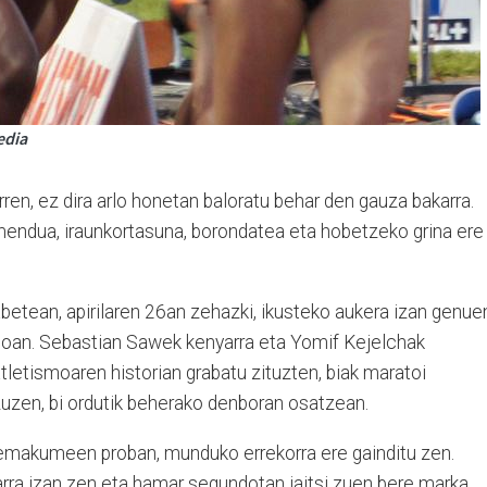
edia
rren, ez dira arlo honetan baloratu behar den gauza bakarra.
frimendua, iraunkortasuna, borondatea eta hobetzeko grina ere
abetean, apirilaren 26an zehazki, ikusteko aukera izan genue
ioan. Sebastian Sawek kenyarra eta Yomif Kejelchak
atletismoaren historian grabatu zituzten, biak maratoi
zuzen, bi ordutik beherako denboran osatzean.
n emakumeen proban, munduko errekorra ere gainditu zen.
arra izan zen eta hamar segundotan jaitsi zuen bere marka