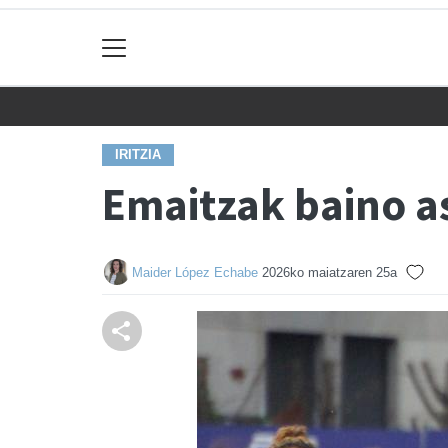
IRITZIA
Emaitzak baino a
Maider López Echabe
2026ko maiatzaren 25a