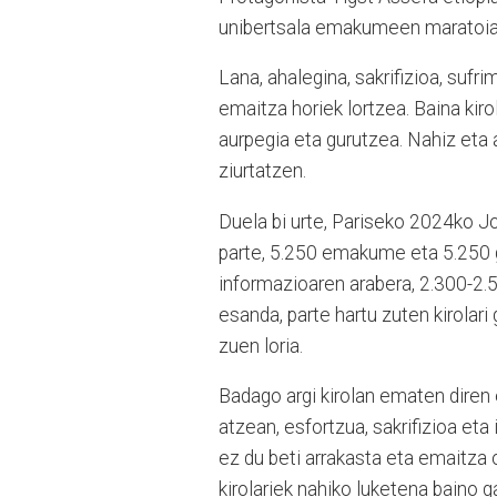
unibertsala emakumeen maratoi
Lana, ahalegina, sakrifizioa, sufr
emaitza horiek lortzea. Baina kir
aurpegia eta gurutzea. Nahiz eta 
ziurtatzen.
Duela bi urte, Pariseko 2024ko Jo
parte, 5.250 emakume eta 5.250 g
informazioaren arabera, 2.300-2.5
esanda, parte hartu zuten kirolari
zuen loria.
Badago argi kirolan ematen diren
atzean, esfortzua, sakrifizioa eta
ez du beti arrakasta eta emaitza 
kirolariek nahiko luketena baino g