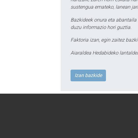
sustengua emateko, lanean jarr
Bazkideek onura eta abantaila 
duzu informazio hori guztia.
Faktoria izan, egin zaitez bazki
Aiaraldea Hedabideko lantalde
Izan bazkide