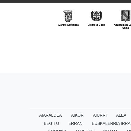
AIARALDEA
AIKOR
AIURRI
ALEA
BEGITU
ERRAN
EUSKALERRIA IRRA