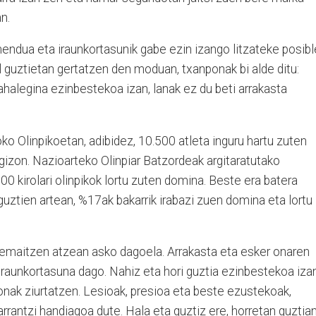
an.
imendua eta iraunkortasunik gabe ezin izango litzateke posibl
ol guztietan gertatzen den moduan, txanponak bi alde ditu:
ahalegina ezinbestekoa izan, lanak ez du beti arrakasta
ko Olinpikoetan, adibidez, 10.500 atleta inguru hartu zuten
izon. Nazioarteko Olinpiar Batzordeak argitaratutako
00 kirolari olinpikok lortu zuten domina. Beste era batera
 guztien artean, %17ak bakarrik irabazi zuen domina eta lortu
 emaitzen atzean asko dagoela. Arrakasta eta esker onaren
 iraunkortasuna dago. Nahiz eta hori guztia ezinbestekoa izan
onak ziurtatzen. Lesioak, presioa eta beste ezustekoak,
arrantzi handiagoa dute. Hala eta guztiz ere, horretan guztia