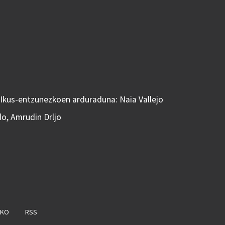
 Ikus-entzunezkoen arduraduna: Naia Vallejo
do, Amrudin Drljo
AKO
RSS