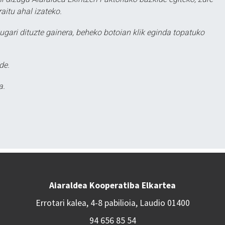
aitu ahal izateko.
ugari dituzte gainera, beheko botoian klik eginda topatuko
de.
a.
Aiaraldea Kooperatiba Elkartea
Errotari kalea, 4-8 pabilioia, Laudio 01400
94 656 85 54