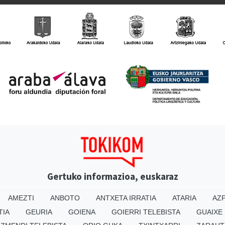
Gertuko informazioa, euskaraz
AMEZTI
ANBOTO
ANTXETA IRRATIA
ATARIA
AZP
TIA
GEURIA
GOIENA
GOIERRI TELEBISTA
GUAIXE