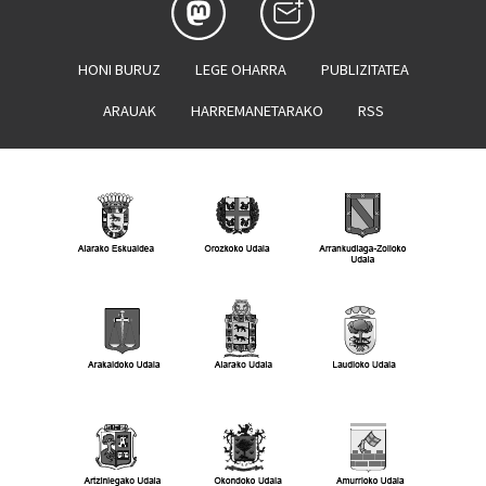
HONI BURUZ
LEGE OHARRA
PUBLIZITATEA
ARAUAK
HARREMANETARAKO
RSS