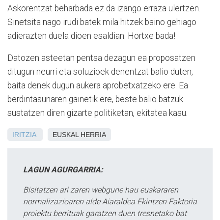
Askorentzat beharbada ez da izango erraza ulertzen.
Sinetsita nago irudi batek mila hitzek baino gehiago
adierazten duela dioen esaldian. Hortxe bada!
Datozen asteetan pentsa dezagun ea proposatzen
ditugun neurri eta soluzioek denentzat balio duten,
baita denek dugun aukera aprobetxatzeko ere. Ea
berdintasunaren gainetik ere, beste balio batzuk
sustatzen diren gizarte politiketan, ekitatea kasu.
IRITZIA
EUSKAL HERRIA
LAGUN AGURGARRIA:
Bisitatzen ari zaren webgune hau euskararen
normalizazioaren alde Aiaraldea Ekintzen Faktoria
proiektu berrituak garatzen duen tresnetako bat