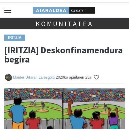
KOMUNITATEA
IRITZIA
[IRITZIA] Deskonfinamendura
begira
Maider Urtaran Laresgoiti
2020ko apirilaren 23a