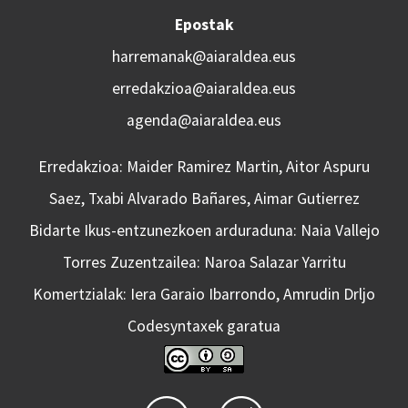
Epostak
harremanak@aiaraldea.eus
erredakzioa@aiaraldea.eus
agenda@aiaraldea.eus
Erredakzioa: Maider Ramirez Martin, Aitor Aspuru
Saez, Txabi Alvarado Bañares, Aimar Gutierrez
Bidarte Ikus-entzunezkoen arduraduna: Naia Vallejo
Torres Zuzentzailea: Naroa Salazar Yarritu
Komertzialak: Iera Garaio Ibarrondo, Amrudin Drljo
Codesyntaxek garatua