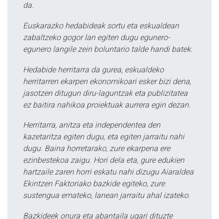
da.
Euskarazko hedabideak sortu eta eskualdean
zabaltzeko gogor lan egiten dugu egunero-
egunero langile zein boluntario talde handi batek.
Hedabide herritarra da gurea, eskualdeko
herritarren ekarpen ekonomikoari esker bizi dena,
jasotzen ditugun diru-laguntzak eta publizitatea
ez baitira nahikoa proiektuak aurrera egin dezan.
Herritarra, anitza eta independentea den
kazetaritza egiten dugu, eta egiten jarraitu nahi
dugu. Baina horretarako, zure ekarpena ere
ezinbestekoa zaigu. Hori dela eta, gure edukien
hartzaile zaren horri eskatu nahi dizugu Aiaraldea
Ekintzen Faktoriako bazkide egiteko, zure
sustengua emateko, lanean jarraitu ahal izateko.
Bazkideek onura eta abantaila ugari dituzte