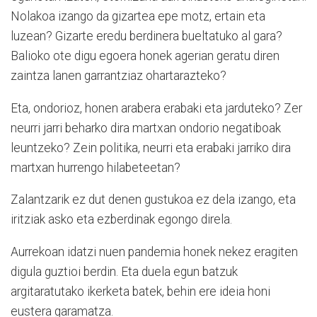
Nolakoa izango da gizartea epe motz, ertain eta
luzean? Gizarte eredu berdinera bueltatuko al gara?
Balioko ote digu egoera honek agerian geratu diren
zaintza lanen garrantziaz ohartarazteko?
Eta, ondorioz, honen arabera erabaki eta jarduteko? Zer
neurri jarri beharko dira martxan ondorio negatiboak
leuntzeko? Zein politika, neurri eta erabaki jarriko dira
martxan hurrengo hilabeteetan?
Zalantzarik ez dut denen gustukoa ez dela izango, eta
iritziak asko eta ezberdinak egongo direla.
Aurrekoan idatzi nuen pandemia honek nekez eragiten
digula guztioi berdin. Eta duela egun batzuk
argitaratutako ikerketa batek, behin ere ideia honi
eustera garamatza.