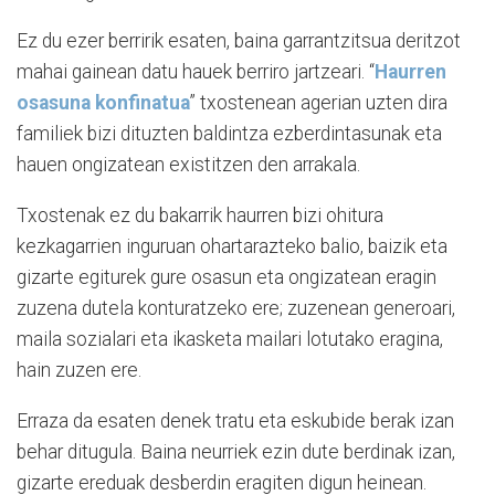
Ez du ezer berririk esaten, baina garrantzitsua deritzot
mahai gainean datu hauek berriro jartzeari. “
Haurren
osasuna konfinatua
” txostenean agerian uzten dira
familiek bizi dituzten baldintza ezberdintasunak eta
hauen ongizatean existitzen den arrakala.
Txostenak ez du bakarrik haurren bizi ohitura
kezkagarrien inguruan ohartarazteko balio, baizik eta
gizarte egiturek gure osasun eta ongizatean eragin
zuzena dutela konturatzeko ere; zuzenean generoari,
maila sozialari eta ikasketa mailari lotutako eragina,
hain zuzen ere.
Erraza da esaten denek tratu eta eskubide berak izan
behar ditugula. Baina neurriek ezin dute berdinak izan,
gizarte ereduak desberdin eragiten digun heinean.