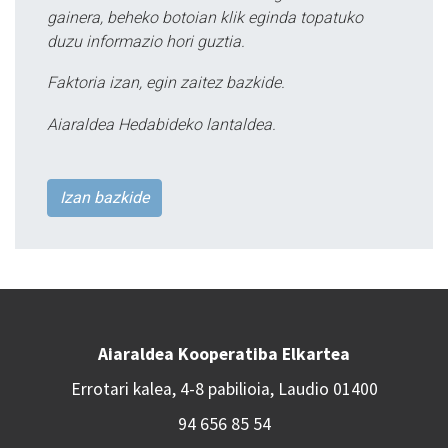
gainera, beheko botoian klik eginda topatuko
duzu informazio hori guztia.
Faktoria izan, egin zaitez bazkide.
Aiaraldea Hedabideko lantaldea.
Izan bazkide
Aiaraldea Kooperatiba Elkartea
Errotari kalea, 4-8 pabilioia, Laudio 01400
94 656 85 54