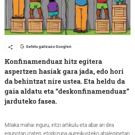
Gehitu gaitzazu Googlen
Konfinamenduaz hitz egitera
aspertzen hasiak gara jada, edo hori
da behintzat nire ustea. Eta heldu da
gaia aldatu eta “deskonfinamenduaz”
jarduteko fasea.
Milaka mahai inguru, iritzi artikulu eta abar ari dira
egunotan izaten, etorkizuna aurreikusteko ahaleginetan.