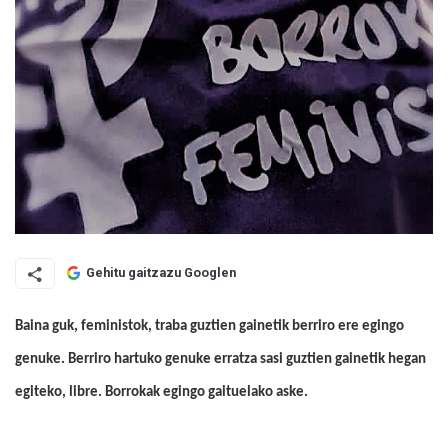
Gehitu gaitzazu Googlen
Baina guk, feministok, traba guztien gainetik berriro ere egingo
genuke. Berriro hartuko genuke erratza sasi guztien gainetik hegan
egiteko, libre. Borrokak egingo gaituelako aske.