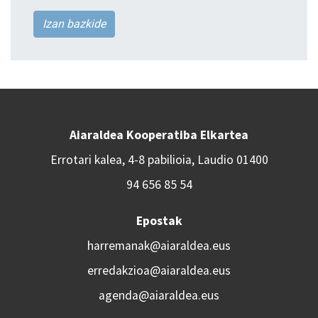
Izan bazkide
Aiaraldea Kooperatiba Elkartea
Errotari kalea, 4-8 pabilioia, Laudio 01400
94 656 85 54
Epostak
harremanak@aiaraldea.eus
erredakzioa@aiaraldea.eus
agenda@aiaraldea.eus