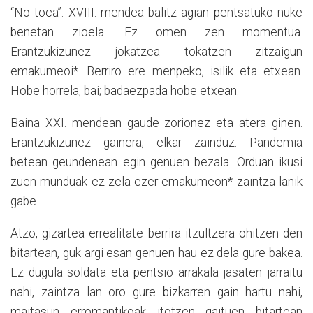
“No toca”. XVIII. mendea balitz agian pentsatuko nuke
benetan zioela. Ez omen zen momentua.
Erantzukizunez jokatzea tokatzen zitzaigun
emakumeoi*. Berriro ere menpeko, isilik eta etxean.
Hobe horrela, bai; badaezpada hobe etxean.
Baina XXI. mendean gaude zorionez eta atera ginen.
Erantzukizunez gainera, elkar zainduz. Pandemia
betean geundenean egin genuen bezala. Orduan ikusi
zuen munduak ez zela ezer emakumeon* zaintza lanik
gabe.
Atzo, gizartea errealitate berrira itzultzera ohitzen den
bitartean, guk argi esan genuen hau ez dela gure bakea.
Ez dugula soldata eta pentsio arrakala jasaten jarraitu
nahi, zaintza lan oro gure bizkarren gain hartu nahi,
maitasun erromantikoak itotzen gaituen bitartean