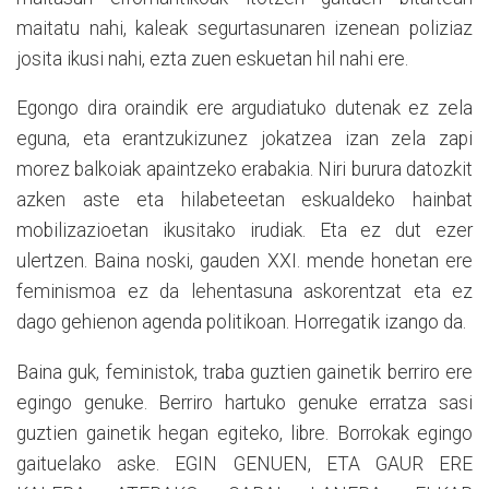
maitatu nahi, kaleak segurtasunaren izenean poliziaz
josita ikusi nahi, ezta zuen eskuetan hil nahi ere.
Egongo dira oraindik ere argudiatuko dutenak ez zela
eguna, eta erantzukizunez jokatzea izan zela zapi
morez balkoiak apaintzeko erabakia. Niri burura datozkit
azken aste eta hilabeteetan eskualdeko hainbat
mobilizazioetan ikusitako irudiak. Eta ez dut ezer
ulertzen. Baina noski, gauden XXI. mende honetan ere
feminismoa ez da lehentasuna askorentzat eta ez
dago gehienon agenda politikoan. Horregatik izango da.
Baina guk, feministok, traba guztien gainetik berriro ere
egingo genuke. Berriro hartuko genuke erratza sasi
guztien gainetik hegan egiteko, libre. Borrokak egingo
gaituelako aske. EGIN GENUEN, ETA GAUR ERE