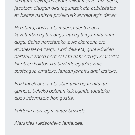
herritarren ekarpen ekonomikoari esker bizi dena,
jasotzen ditugun diru-laguntzak eta publizitatea
ez baitira nahikoa proiektuak aurrera egin dezan.
Herritarra, anitza eta independentea den
kazetaritza egiten dugu, eta egiten jarraitu nahi
dugu. Baina horretarako, zure ekarpena ere
ezinbestekoa zaigu. Hori dela eta, gure edukien
hartzaile zaren horri eskatu nahi dizugu Aiaraldea
Ekintzen Faktoriako bazkide egiteko, zure
sustengua emateko, lanean jarraitu ahal izateko.
Bazkideek onura eta abantaila ugari dituzte
gainera, beheko botoian klik eginda topatuko
duzu informazio hori guztia.
Faktoria izan, egin zaitez bazkide.
Aiaraldea Hedabideko lantaldea.