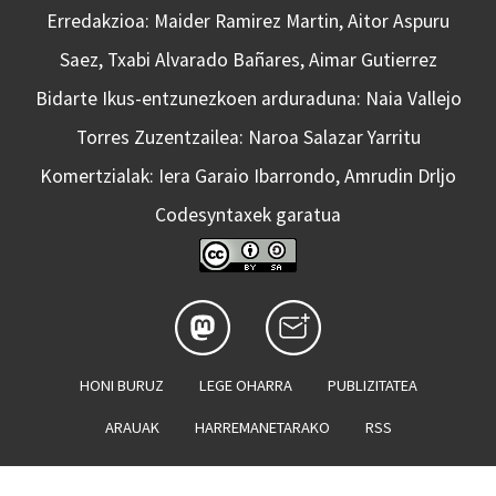
Erredakzioa: Maider Ramirez Martin, Aitor Aspuru
Saez, Txabi Alvarado Bañares, Aimar Gutierrez
Bidarte Ikus-entzunezkoen arduraduna: Naia Vallejo
Torres Zuzentzailea: Naroa Salazar Yarritu
Komertzialak: Iera Garaio Ibarrondo, Amrudin Drljo
Codesyntaxek garatua
HONI BURUZ
LEGE OHARRA
PUBLIZITATEA
ARAUAK
HARREMANETARAKO
RSS