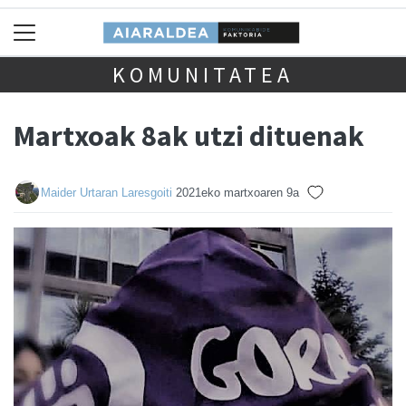
KOMUNITATEA
Martxoak 8ak utzi dituenak
Maider Urtaran Laresgoiti
2021eko martxoaren 9a