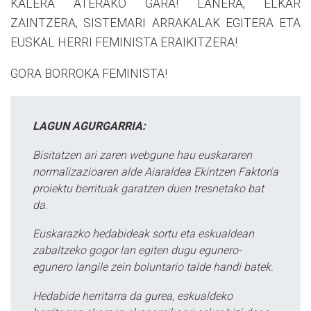
KALERA ATERAKO GARA! LANERA, ELKAR
ZAINTZERA, SISTEMARI ARRAKALAK EGITERA ETA
EUSKAL HERRI FEMINISTA ERAIKITZERA!
GORA BORROKA FEMINISTA!
LAGUN AGURGARRIA:
Bisitatzen ari zaren webgune hau euskararen
normalizazioaren alde Aiaraldea Ekintzen Faktoria
proiektu berrituak garatzen duen tresnetako bat
da.
Euskarazko hedabideak sortu eta eskualdean
zabaltzeko gogor lan egiten dugu egunero-
egunero langile zein boluntario talde handi batek.
Hedabide herritarra da gurea, eskualdeko