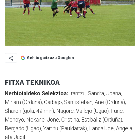
Gehitu gaitzazu Googlen
FITXA TEKNIKOA
Nerbioialdeko Selekzioa:
Irantzu, Sandra, Joana,
Miriam (Orduña), Carbajo, Santisteban, Ane (Orduña),
Sharon (gola, 49 min), Nagore, Vallejo (Ugao), Irune,
Menoyo, Nekane, Jone, Cristina, Estibaliz (Orduña),
Bergado (Ugao), Yarritu (Pauldarrak), Landaluce, Angela
eta Judit.