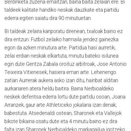
Berdinketa zuzena emaitzan, baina baita zelaian ere. Bi
taldeek kalitate handiko neskak dauzkate eta partidu
ederra egiten saiatu dira 90 minutuetan.
Bi taldeak zelaira kanporatu direnean, txaloak baino ez
dira entzun. Futbol zelaiko harmaila jendez gainezka
egon da azken minutura arte. Partidua hasi aurretik,
zelai erdian neskak elkartuta, minutu bateko isilunea
egin dute Gentza Zabala oroituz arbitroak, Jose Antonio
Teixeira Vitienesek, hasiera eman arte. Lehenengo
zatian Aurrerak aukera asko izan ditu, hainbat alditan
aurkariaren atera heldu baitira. Baina Nerbioaldeko
neskek defentsa ederra lortu dute partidu osoan, Joana
Arranzek, gaur arte Athleticeko jokalaria izan denak,
babestuta. Atsedenaldi ostean, Sharonek eta Vallejok
bikote bikaina osatu dute eta 4 minutu baino ez dira
falta izan Sharonek Nerbioaldeko markagailua igotzeko.