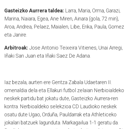
Gasteizko Aurrera taldea:
Larra, Maria, Orma, Garazi,
Marina, Naiara, Egea, Ane Miren, Ainara (gola, 72 min),
Aroa, Andrea, Pelaez, Maialen, Libe, Erika, Paula, Gomez
eta Janire.
Arbitroak:
Jose Antonio Teixeira Vitienes, Unai Arregi,
Iñaki San Juan eta Iñaki Saez De Adana.
Iaz bezala, aurten ere Gentza Zabala Udaetaren II.
omenaldia dela eta Ellakuri futbol zelaian Nerbioialdeko
neskek partidu bat jokatu dute, Gasteizko Aurrera-ren
kontra. Nerbioaldeko selekzioa CD Laudioko neskek
osatu dute Ugao, Orduña, Pauldarrak eta Athleticeko
jokalari batzuek lagunduta. Markagailua 1-1 geratu da.