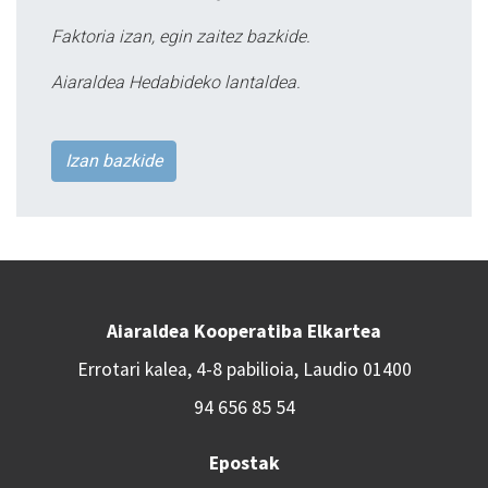
Faktoria izan, egin zaitez bazkide.
Aiaraldea Hedabideko lantaldea.
Izan bazkide
Aiaraldea Kooperatiba Elkartea
Errotari kalea, 4-8 pabilioia, Laudio 01400
94 656 85 54
Epostak