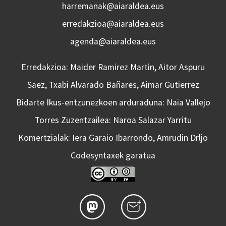
harremanak@aiaraldea.eus
erredakzioa@aiaraldea.eus
agenda@aiaraldea.eus
Erredakzioa: Maider Ramirez Martin, Aitor Aspuru
Saez, Txabi Alvarado Bañares, Aimar Gutierrez
Bidarte Ikus-entzunezkoen arduraduna: Naia Vallejo
Torres Zuzentzailea: Naroa Salazar Yarritu
Komertzialak: Iera Garaio Ibarrondo, Amrudin Drljo
Codesyntaxek garatua