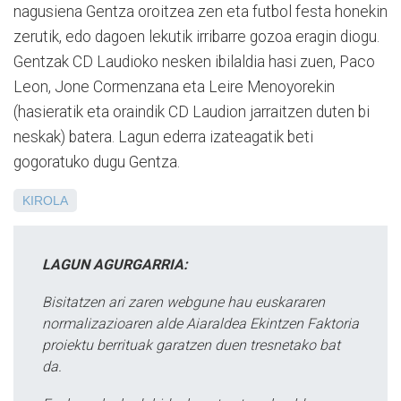
nagusiena Gentza oroitzea zen eta futbol festa honekin
zerutik, edo dagoen lekutik irribarre gozoa eragin diogu.
Gentzak CD Laudioko nesken ibilaldia hasi zuen, Paco
Leon, Jone Cormenzana eta Leire Menoyorekin
(hasieratik eta oraindik CD Laudion jarraitzen duten bi
neskak) batera. Lagun ederra izateagatik beti
gogoratuko dugu Gentza.
KIROLA
LAGUN AGURGARRIA:
Bisitatzen ari zaren webgune hau euskararen
normalizazioaren alde Aiaraldea Ekintzen Faktoria
proiektu berrituak garatzen duen tresnetako bat
da.