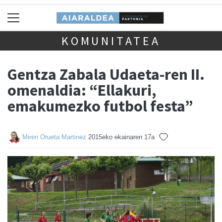
KOMUNITATEA
Gentza Zabala Udaeta-ren II.
omenaldia: “Ellakuri,
emakumezko futbol festa”
Miren Orueta Martinez
2015eko ekainaren 17a