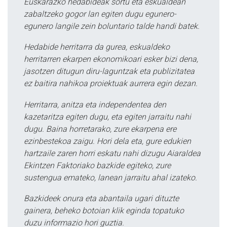
Euskarazko hedabideak sortu eta eskualdean
zabaltzeko gogor lan egiten dugu egunero-
egunero langile zein boluntario talde handi batek.
Hedabide herritarra da gurea, eskualdeko
herritarren ekarpen ekonomikoari esker bizi dena,
jasotzen ditugun diru-laguntzak eta publizitatea
ez baitira nahikoa proiektuak aurrera egin dezan.
Herritarra, anitza eta independentea den
kazetaritza egiten dugu, eta egiten jarraitu nahi
dugu. Baina horretarako, zure ekarpena ere
ezinbestekoa zaigu. Hori dela eta, gure edukien
hartzaile zaren horri eskatu nahi dizugu Aiaraldea
Ekintzen Faktoriako bazkide egiteko, zure
sustengua emateko, lanean jarraitu ahal izateko.
Bazkideek onura eta abantaila ugari dituzte
gainera, beheko botoian klik eginda topatuko
duzu informazio hori guztia.