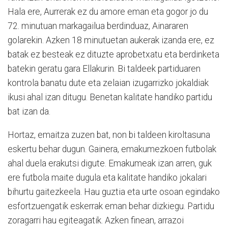
Hala ere, Aurrerak ez du amore eman eta gogor jo du
72. minutuan markagailua berdinduaz, Ainararen
golarekin. Azken 18 minutuetan aukerak izanda ere, ez
batak ez besteak ez dituzte aprobetxatu eta berdinketa
batekin geratu gara Ellakurin. Bi taldeek partiduaren
kontrola banatu dute eta zelaian izugarrizko jokaldiak
ikusi ahal izan ditugu. Benetan kalitate handiko partidu
bat izan da.
Hortaz, emaitza zuzen bat, non bi taldeen kiroltasuna
eskertu behar dugun. Gainera, emakumezkoen futbolak
ahal duela erakutsi digute. Emakumeak izan arren, guk
ere futbola maite dugula eta kalitate handiko jokalari
bihurtu gaitezkeela. Hau guztia eta urte osoan egindako
esfortzuengatik eskerrak eman behar dizkiegu. Partidu
zoragarri hau egiteagatik. Azken finean, arrazoi