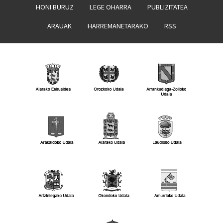
HONI BURUZ
LEGE OHARRA
PUBLIZITATEA
ARAUAK
HARREMANETARAKO
RSS