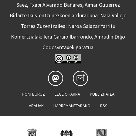
Saez, Txabi Alvarado Bañares, Aimar Gutierrez
Bidarte Ikus-entzunezkoen arduraduna: Naia Vallejo
Torres Zuzentzailea: Naroa Salazar Yarritu
Komertzialak: Iera Garaio Ibarrondo, Amrudin Drljo
Codesyntaxek garatua
HONI BURUZ
LEGE OHARRA
PUBLIZITATEA
ARAUAK
HARREMANETARAKO
RSS