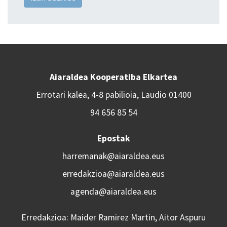
Aiaraldea Kooperatiba Elkartea
Errotari kalea, 4-8 pabilioia, Laudio 01400
94 656 85 54
Epostak
harremanak@aiaraldea.eus
erredakzioa@aiaraldea.eus
agenda@aiaraldea.eus
Erredakzioa: Maider Ramirez Martin, Aitor Aspuru