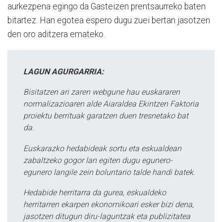
aurkezpena egingo da Gasteizen prentsaurreko baten
bitartez. Han egotea espero dugu zuei bertan jasotzen
den oro aditzera emateko.
LAGUN AGURGARRIA:
Bisitatzen ari zaren webgune hau euskararen
normalizazioaren alde Aiaraldea Ekintzen Faktoria
proiektu berrituak garatzen duen tresnetako bat
da.
Euskarazko hedabideak sortu eta eskualdean
zabaltzeko gogor lan egiten dugu egunero-
egunero langile zein boluntario talde handi batek.
Hedabide herritarra da gurea, eskualdeko
herritarren ekarpen ekonomikoari esker bizi dena,
jasotzen ditugun diru-laguntzak eta publizitatea