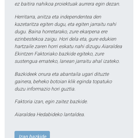
ez baitira nahikoa proiektuak aurrera egin dezan.
Herritarra, anitza eta independentea den
kazetaritza egiten dugu, eta egiten jarraitu nahi
dugu. Baina horretarako, zure ekarpena ere
ezinbestekoa zaigu. Hori dela eta, gure edukien
hartzaile zaren horri eskatu nahi dizugu Aiaraldea
Ekintzen Faktoriako bazkide egiteko, zure
sustengua emateko, lanean jarraitu ahal izateko.
Bazkideek onura eta abantaila ugari dituzte
gainera, beheko botoian klik eginda topatuko
duzu informazio hori guztia.
Faktoria izan, egin zaitez bazkide.
Aiaraldea Hedabideko lantaldea.
Izan bazkide