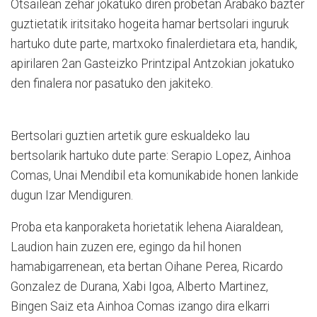
Otsailean zehar jokatuko diren probetan Arabako bazter
guztietatik iritsitako hogeita hamar bertsolari inguruk
hartuko dute parte, martxoko finalerdietara eta, handik,
apirilaren 2an Gasteizko Printzipal Antzokian jokatuko
den finalera nor pasatuko den jakiteko.
Bertsolari guztien artetik gure eskualdeko lau
bertsolarik hartuko dute parte: Serapio Lopez, Ainhoa
Comas, Unai Mendibil eta komunikabide honen lankide
dugun Izar Mendiguren.
Proba eta kanporaketa horietatik lehena Aiaraldean,
Laudion hain zuzen ere, egingo da hil honen
hamabigarrenean, eta bertan Oihane Perea, Ricardo
Gonzalez de Durana, Xabi Igoa, Alberto Martinez,
Bingen Saiz eta Ainhoa Comas izango dira elkarri