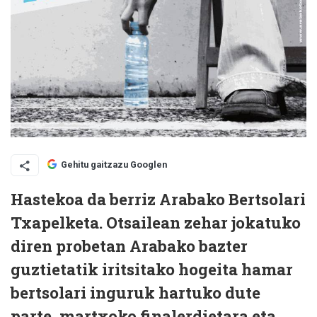
Gehitu gaitzazu Googlen
Hastekoa da berriz Arabako Bertsolari
Txapelketa. Otsailean zehar jokatuko
diren probetan Arabako bazter
guztietatik iritsitako hogeita hamar
bertsolari inguruk hartuko dute
parte, martxoko finalerdietara eta,