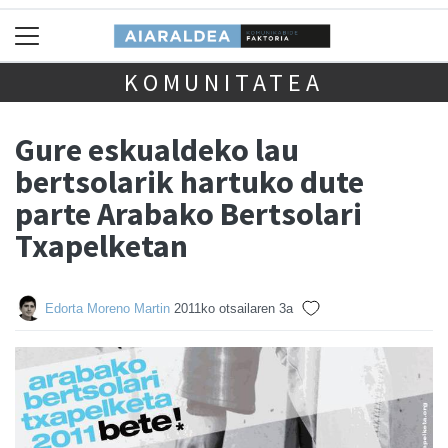
KOMUNITATEA
Gure eskualdeko lau
bertsolarik hartuko dute
parte Arabako Bertsolari
Txapelketan
Edorta Moreno Martin
2011ko otsailaren 3a