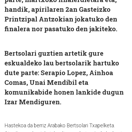
handik, apirilaren 2an Gasteizko
Printzipal Antzokian jokatuko den
finalera nor pasatuko den jakiteko.
Bertsolari guztien artetik gure
eskualdeko lau bertsolarik hartuko
dute parte: Serapio Lopez, Ainhoa
Comas, Unai Mendibil eta
komunikabide honen lankide dugun
Izar Mendiguren.
Hastekoa da berriz Arabako Bertsolari Txapelketa.