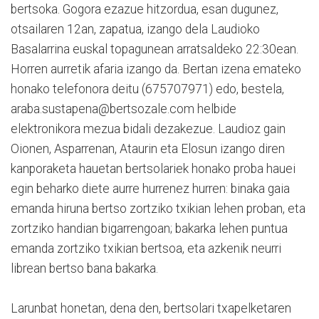
bertsoka. Gogora ezazue hitzordua, esan dugunez,
otsailaren 12an, zapatua, izango dela Laudioko
Basalarrina euskal topagunean arratsaldeko 22:30ean.
Horren aurretik afaria izango da. Bertan izena emateko
honako telefonora deitu (675707971) edo, bestela,
araba.sustapena@bertsozale.com helbide
elektronikora mezua bidali dezakezue. Laudioz gain
Oionen, Asparrenan, Ataurin eta Elosun izango diren
kanporaketa hauetan bertsolariek honako proba hauei
egin beharko diete aurre hurrenez hurren: binaka gaia
emanda hiruna bertso zortziko txikian lehen proban, eta
zortziko handian bigarrengoan; bakarka lehen puntua
emanda zortziko txikian bertsoa, eta azkenik neurri
librean bertso bana bakarka.
Larunbat honetan, dena den, bertsolari txapelketaren