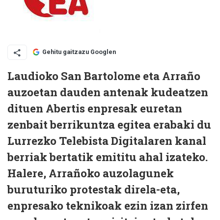
Gehitu gaitzazu Googlen
Laudioko San Bartolome eta Arraño
auzoetan dauden antenak kudeatzen
dituen Abertis enpresak euretan
zenbait berrikuntza egitea erabaki du
Lurrezko Telebista Digitalaren kanal
berriak bertatik emititu ahal izateko.
Halere, Arrañoko auzolagunek
buruturiko protestak direla-eta,
enpresako teknikoak ezin izan zirfen