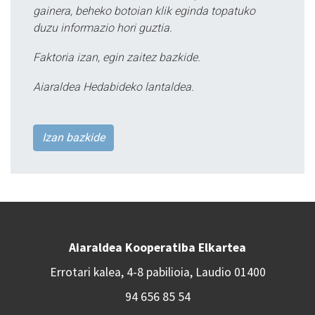
gainera, beheko botoian klik eginda topatuko
duzu informazio hori guztia.
Faktoria izan, egin zaitez bazkide.
Aiaraldea Hedabideko lantaldea.
Izan bazkide
Aiaraldea Kooperatiba Elkartea
Errotari kalea, 4-8 pabilioia, Laudio 01400
94 656 85 54