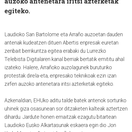
auzoko antenetara iritsi azterketak
egiteko.
Laudioko San Bartolome eta Arraño auzoetan dauden
antenak kudeatzen dituen Abertis enpresak euretan
zenbait berrikuntza egitea erabaki du Lurrezko
Telebista Digitalaren kanal berriak bertatik emititu ahal
izateko. Halere, Arrañoko auzolagunek buruturiko
protestak direla-eta, enpresako teknikoak ezin izan
zirfen auzoko antenetara iritsi azterketak egiteko.
Azkenaldian, EHUko aditu talde batek antenok sorturiko
uhinek giza osasunean sor ditzaketen kalteak aztertzen
dihardu. Jardute honen emaitzak ezagutu bitartean
Laudioko Eusko Alkartasunak eskaera egin dio Jon