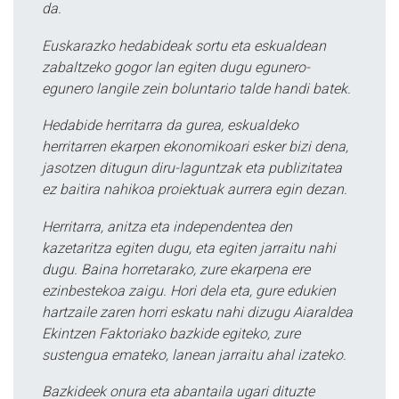
da.
Euskarazko hedabideak sortu eta eskualdean
zabaltzeko gogor lan egiten dugu egunero-
egunero langile zein boluntario talde handi batek.
Hedabide herritarra da gurea, eskualdeko
herritarren ekarpen ekonomikoari esker bizi dena,
jasotzen ditugun diru-laguntzak eta publizitatea
ez baitira nahikoa proiektuak aurrera egin dezan.
Herritarra, anitza eta independentea den
kazetaritza egiten dugu, eta egiten jarraitu nahi
dugu. Baina horretarako, zure ekarpena ere
ezinbestekoa zaigu. Hori dela eta, gure edukien
hartzaile zaren horri eskatu nahi dizugu Aiaraldea
Ekintzen Faktoriako bazkide egiteko, zure
sustengua emateko, lanean jarraitu ahal izateko.
Bazkideek onura eta abantaila ugari dituzte