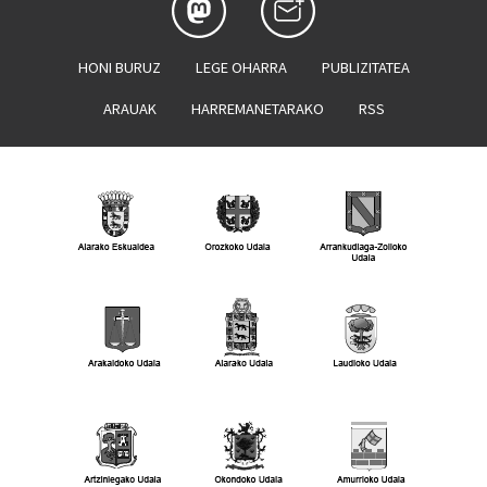
HONI BURUZ
LEGE OHARRA
PUBLIZITATEA
ARAUAK
HARREMANETARAKO
RSS