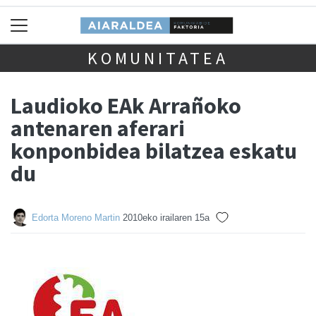
KOMUNITATEA
Laudioko EAk Arrañoko
antenaren aferari
konponbidea bilatzea eskatu
du
Edorta Moreno Martin
2010eko irailaren 15a