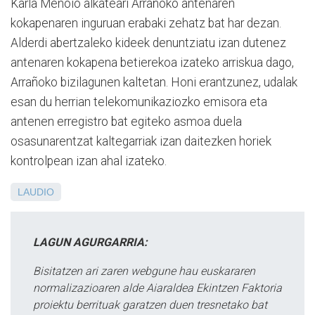
Karla Menoio alkateari Arrañoko antenaren
kokapenaren inguruan erabaki zehatz bat har dezan.
Alderdi abertzaleko kideek denuntziatu izan dutenez
antenaren kokapena betierekoa izateko arriskua dago,
Arrañoko bizilagunen kaltetan. Honi erantzunez, udalak
esan du herrian telekomunikaziozko emisora eta
antenen erregistro bat egiteko asmoa duela
osasunarentzat kaltegarriak izan daitezken horiek
kontrolpean izan ahal izateko.
LAUDIO
LAGUN AGURGARRIA:
Bisitatzen ari zaren webgune hau euskararen
normalizazioaren alde Aiaraldea Ekintzen Faktoria
proiektu berrituak garatzen duen tresnetako bat