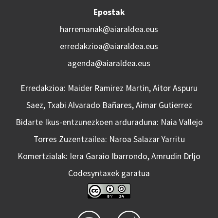
Epostak
harremanak@aiaraldea.eus
erredakzioa@aiaraldea.eus
agenda@aiaraldea.eus
Erredakzioa: Maider Ramirez Martin, Aitor Aspuru
Saez, Txabi Alvarado Bañares, Aimar Gutierrez
Bidarte Ikus-entzunezkoen arduraduna: Naia Vallejo
Torres Zuzentzailea: Naroa Salazar Yarritu
Komertzialak: Iera Garaio Ibarrondo, Amrudin Drljo
Codesyntaxek garatua