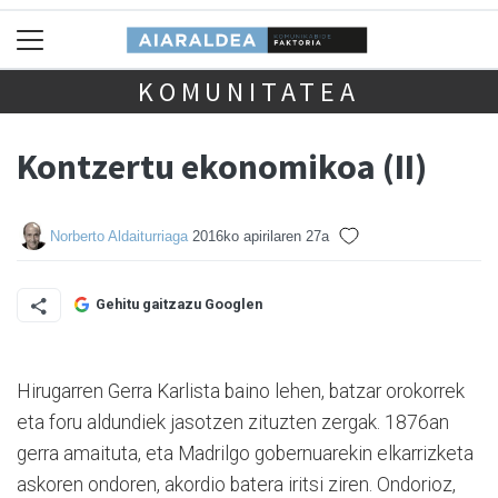
KOMUNITATEA
Kontzertu ekonomikoa (II)
Norberto Aldaiturriaga
2016ko apirilaren 27a
Gehitu gaitzazu Googlen
Hirugarren Gerra Karlista baino lehen, batzar orokorrek
eta foru aldundiek jasotzen zituzten zergak. 1876an
gerra amaituta, eta Madrilgo gobernuarekin elkarrizketa
askoren ondoren, akordio batera iritsi ziren. Ondorioz,