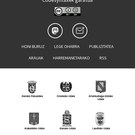
Codesyntaxek garatua
HONI BURUZ
LEGE OHARRA
PUBLIZITATEA
ARAUAK
HARREMANETARAKO
RSS