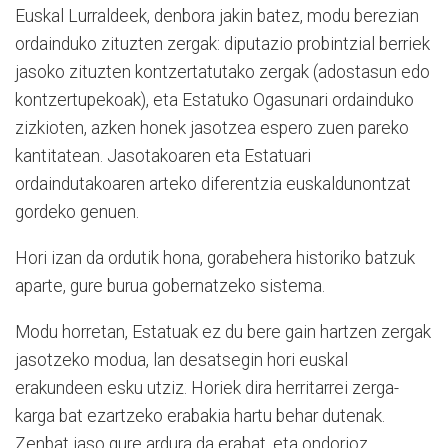
Euskal Lurraldeek, denbora jakin batez, modu berezian
ordainduko zituzten zergak: diputazio probintzial berriek
jasoko zituzten kontzertatutako zergak (adostasun edo
kontzertupekoak), eta Estatuko Ogasunari ordainduko
zizkioten, azken honek jasotzea espero zuen pareko
kantitatean. Jasotakoaren eta Estatuari
ordaindutakoaren arteko diferentzia euskaldunontzat
gordeko genuen.
Hori izan da ordutik hona, gorabehera historiko batzuk
aparte, gure burua gobernatzeko sistema.
Modu horretan, Estatuak ez du bere gain hartzen zergak
jasotzeko modua, lan desatsegin hori euskal
erakundeen esku utziz. Horiek dira herritarrei zerga-
karga bat ezartzeko erabakia hartu behar dutenak.
Zenbat jaso gure ardura da erabat, eta ondorioz,