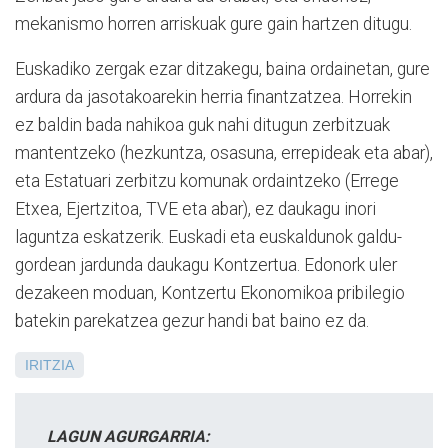
mekanismo horren arriskuak gure gain hartzen ditugu.
Euskadiko zergak ezar ditzakegu, baina ordainetan, gure
ardura da jasotakoarekin herria finantzatzea. Horrekin
ez baldin bada nahikoa guk nahi ditugun zerbitzuak
mantentzeko (hezkuntza, osasuna, errepideak eta abar),
eta Estatuari zerbitzu komunak ordaintzeko (Errege
Etxea, Ejertzitoa, TVE eta abar), ez daukagu inori
laguntza eskatzerik. Euskadi eta euskaldunok galdu-
gordean jardunda daukagu Kontzertua. Edonork uler
dezakeen moduan, Kontzertu Ekonomikoa pribilegio
batekin parekatzea gezur handi bat baino ez da.
IRITZIA
LAGUN AGURGARRIA: