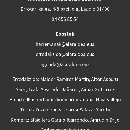
Errotari kalea, 4-8 pabilioia, Laudio 01400
94 656 85 54
Epostak
harremanak@aiaraldea.eus
erredakzioa@aiaraldea.eus
agenda@aiaraldea.eus
Erredakzioa: Maider Ramirez Martin, Aitor Aspuru
Saez, Txabi Alvarado Bañares, Aimar Gutierrez
Bidarte Ikus-entzunezkoen arduraduna: Naia Vallejo
Torres Zuzentzailea: Naroa Salazar Yarritu
Komertzialak: Iera Garaio Ibarrondo, Amrudin Drljo