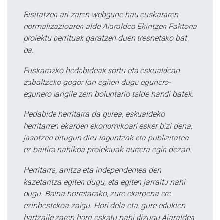
Bisitatzen ari zaren webgune hau euskararen
normalizazioaren alde Aiaraldea Ekintzen Faktoria
proiektu berrituak garatzen duen tresnetako bat
da.
Euskarazko hedabideak sortu eta eskualdean
zabaltzeko gogor lan egiten dugu egunero-
egunero langile zein boluntario talde handi batek.
Hedabide herritarra da gurea, eskualdeko
herritarren ekarpen ekonomikoari esker bizi dena,
jasotzen ditugun diru-laguntzak eta publizitatea
ez baitira nahikoa proiektuak aurrera egin dezan.
Herritarra, anitza eta independentea den
kazetaritza egiten dugu, eta egiten jarraitu nahi
dugu. Baina horretarako, zure ekarpena ere
ezinbestekoa zaigu. Hori dela eta, gure edukien
hartzaile zaren horri eskatu nahi dizugu Aiaraldea