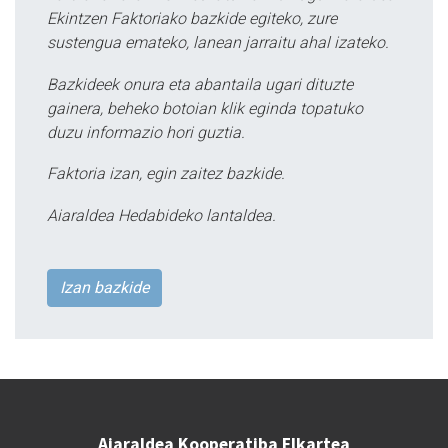
Ekintzen Faktoriako bazkide egiteko, zure
sustengua emateko, lanean jarraitu ahal izateko.
Bazkideek onura eta abantaila ugari dituzte
gainera, beheko botoian klik eginda topatuko
duzu informazio hori guztia.
Faktoria izan, egin zaitez bazkide.
Aiaraldea Hedabideko lantaldea.
Izan bazkide
Aiaraldea Kooperatiba Elkartea