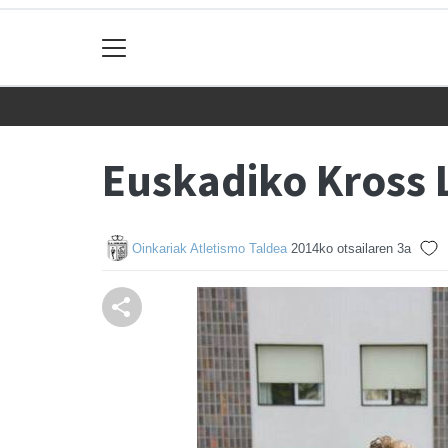
Euskadiko Kross 
Oinkariak Atletismo Taldea
2014ko otsailaren 3a