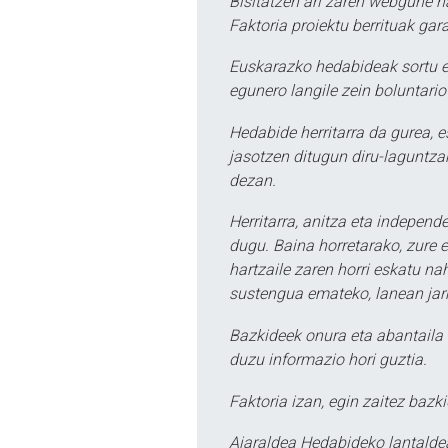
Bisitatzen ari zaren webgune h
Faktoria proiektu berrituak gar
Euskarazko hedabideak sortu e
egunero langile zein boluntario
Hedabide herritarra da gurea, 
jasotzen ditugun diru-laguntzak
dezan.
Herritarra, anitza eta independe
dugu. Baina horretarako, zure e
hartzaile zaren horri eskatu na
sustengua emateko, lanean jarr
Bazkideek onura eta abantaila 
duzu informazio hori guztia.
Faktoria izan, egin zaitez bazki
Aiaraldea Hedabideko lantalde