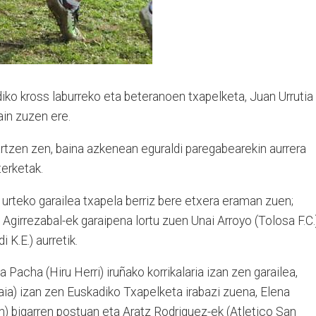
ko kross laburreko eta beteranoen txapelketa, Juan Urrutia
ain zuzen ere.
artzen zen, baina azkenean eguraldi paregabearekin aurrera
erketak.
urteko garailea txapela berriz bere etxera eraman zuen;
Agirrezabal-ek garaipena lortu zuen Unai Arroyo (Tolosa F.C.
 K.E.) aurretik.
acha (Hiru Herri) iruñako korrikalaria izan zen garailea,
aia) izan zen Euskadiko Txapelketa irabazi zuena, Elena
n) bigarren postuan eta Aratz Rodriguez-ek (Atletico San