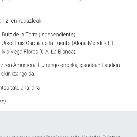
n ziren irabazleak:
tz Ruiz de la Torre (Independiente).
: Jose Luis Garcia de la Fuente (Aloña Mendi K.E.).
Silvia Vega Flores (C.A. La Blanca).
du ziren Amurriora. Hurrengo erronka, igandean Laudion
rekin izango da.
sultatu ahal dira:
es/