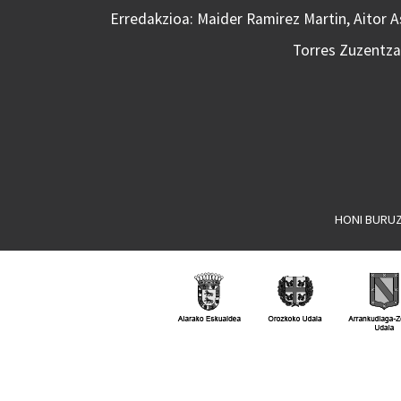
Erredakzioa: Maider Ramirez Martin, Aitor 
Torres Zuzentzai
HONI BURU