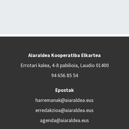
Aiaraldea Kooperatiba Elkartea
Errotari kalea, 4-8 pabilioia, Laudio 01400
94 656 85 54
Epostak
harremanak@aiaraldea.eus
erredakzioa@aiaraldea.eus
agenda@aiaraldea.eus