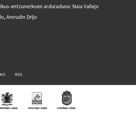
 Ikus-entzunezkoen arduraduna: Naia Vallejo
do, Amrudin Drljo
AKO
RSS