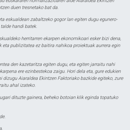
au euskararen normalizazioaren alde Aiaraldea Ekintzen
atzen duen tresnetako bat da.
ta eskualdean zabaltzeko gogor lan egiten dugu egunero-
 talde handi batek.
eskualdeko herritarren ekarpen ekonomikoari esker bizi dena,
 eta publizitatea ez baitira nahikoa proiektuak aurrera egin
ntea den kazetaritza egiten dugu, eta egiten jarraitu nahi
karpena ere ezinbestekoa zaigu. Hori dela eta, gure edukien
hi dizugu Aiaraldea Ekintzen Faktoriako bazkide egiteko, zure
aitu ahal izateko.
ugari dituzte gainera, beheko botoian klik eginda topatuko
de.
a.