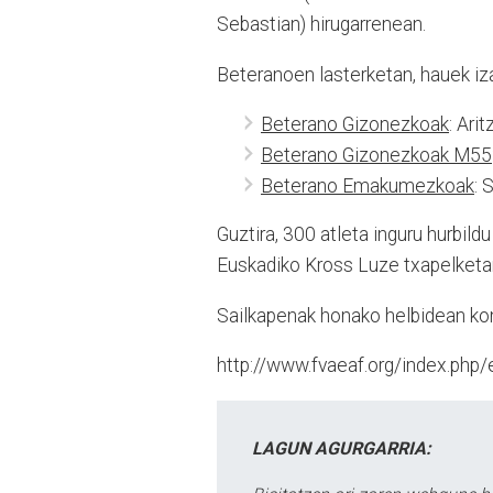
Sebastian) hirugarrenean.
Beteranoen lasterketan, hauek iza
Beterano Gizonezkoak
: Ari
Beterano Gizonezkoak M55
Beterano Emakumezkoak
: 
Guztira, 300 atleta inguru hurbil
Euskadiko Kross Luze txapelketa
Sailkapenak honako helbidean kont
http://www.fvaeaf.org/index.php/
LAGUN AGURGARRIA: