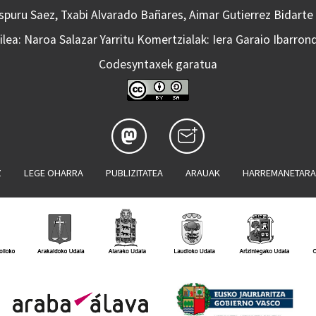
Aspuru Saez, Txabi Alvarado Bañares, Aimar Gutierrez Bidarte
lea: Naroa Salazar Yarritu Komertzialak: Iera Garaio Ibarron
Codesyntaxek garatua
Z
LEGE OHARRA
PUBLIZITATEA
ARAUAK
HARREMANETAR