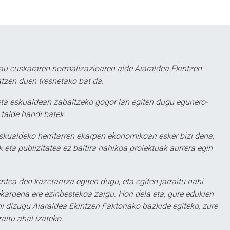
au euskararen normalizazioaren alde Aiaraldea Ekintzen
atzen duen tresnetako bat da.
ta eskualdean zabaltzeko gogor lan egiten dugu egunero-
 talde handi batek.
eskualdeko herritarren ekarpen ekonomikoari esker bizi dena,
 eta publizitatea ez baitira nahikoa proiektuak aurrera egin
ntea den kazetaritza egiten dugu, eta egiten jarraitu nahi
karpena ere ezinbestekoa zaigu. Hori dela eta, gure edukien
hi dizugu Aiaraldea Ekintzen Faktoriako bazkide egiteko, zure
aitu ahal izateko.