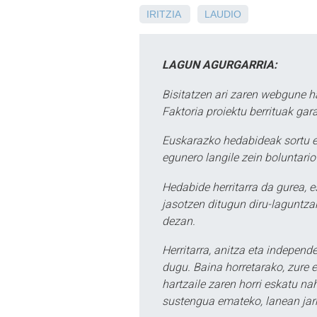
IRITZIA
LAUDIO
LAGUN AGURGARRIA:
Bisitatzen ari zaren webgune h
Faktoria proiektu berrituak gar
Euskarazko hedabideak sortu e
egunero langile zein boluntario
Hedabide herritarra da gurea, 
jasotzen ditugun diru-laguntzak
dezan.
Herritarra, anitza eta independe
dugu. Baina horretarako, zure e
hartzaile zaren horri eskatu na
sustengua emateko, lanean jarr