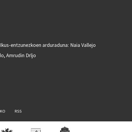
 Ikus-entzunezkoen arduraduna: Naia Vallejo
do, Amrudin Drljo
AKO
RSS