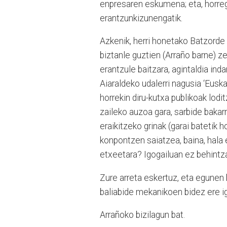
enpresaren eskumena; eta, horreg
erantzunkizunengatik.
Azkenik, herri honetako Batzorde 
biztanle guztien (Arraño barne) z
erantzule baitzara, agintaldia ind
Aiaraldeko udalerri nagusia ‘Euska
horrekin diru-kutxa publikoak lod
zaileko auzoa gara, sarbide bakarr
eraikitzeko grinak (garai batetik 
konpontzen saiatzea, baina, hala 
etxeetara? Igogailuan ez behintza
Zure arreta eskertuz, eta egunen 
baliabide mekanikoen bidez ere ig
Arrañoko bizilagun bat.