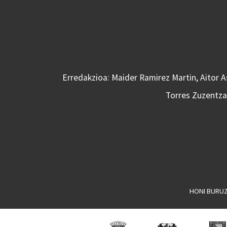
Erredakzioa: Maider Ramirez Martin, Aitor 
Torres Zuzentzai
HONI BURU