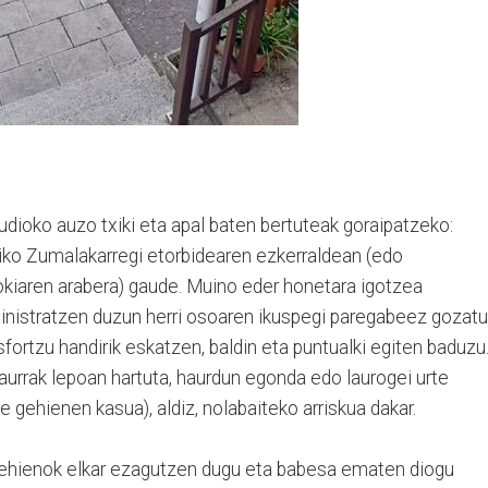
audioko auzo txiki eta apal baten bertuteak goraipatzeko:
riko Zumalakarregi etorbidearen ezkerraldean (edo
okiaren arabera) gaude. Muino eder honetara igotzea
inistratzen duzun herri osoaren ikuspegi paregabeez gozatu
fortzu handirik eskatzen, baldin eta puntualki egiten baduzu
aurrak lepoan hartuta, haurdun egonda edo laurogei urte
e gehienen kasua), aldiz, nolabaiteko arriskua dakar.
gehienok elkar ezagutzen dugu eta babesa ematen diogu