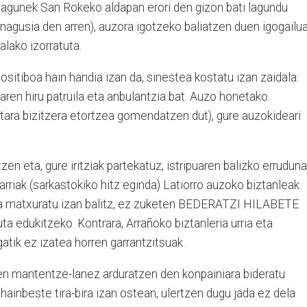
izilagunek San Rokeko aldapan erori den gizon bati lagundu
 (nagusia den arren), auzora igotzeko baliatzen duen igogailu
ako izorratuta.
itiboa hain handia izan da, sinestea kostatu izan zaidala:
aren hiru patruila eta anbulantzia bat. Auzo honetako
ertara bizitzera etortzea gomendatzen dut), gure auzokideari
zen eta, gure iritziak partekatuz, istripuaren balizko errudun
rriak (sarkastokiko hitz eginda) Latiorro auzoko biztanleak
ailua matxuratu izan balitz, ez zuketen BEDERATZI HILABETE
a edukitzeko. Kontrara, Arrañoko biztanleria urria eta
gatik ez izatea horren garrantzitsuak.
en mantentze-lanez arduratzen den konpainiara bideratu
hainbeste tira-bira izan ostean, ulertzen dugu jada ez dela