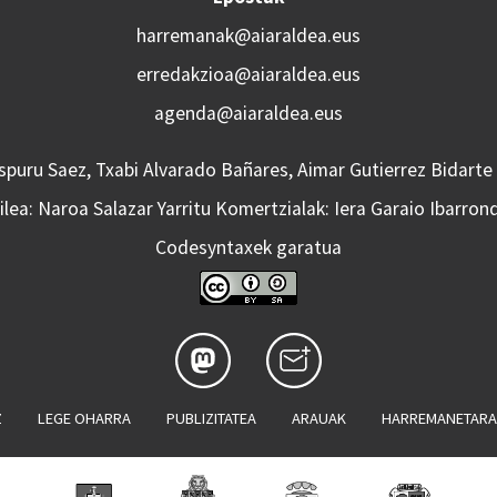
harremanak@aiaraldea.eus
erredakzioa@aiaraldea.eus
agenda@aiaraldea.eus
Aspuru Saez, Txabi Alvarado Bañares, Aimar Gutierrez Bidarte
lea: Naroa Salazar Yarritu Komertzialak: Iera Garaio Ibarron
Codesyntaxek garatua
Z
LEGE OHARRA
PUBLIZITATEA
ARAUAK
HARREMANETAR