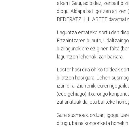
elkarri. Gaur, adibidez, zenbait b
diogu. Aldapa bat igotzen ari zen
BEDERATZI HILABETE daramatzal
Laguntza emateko sortu den dispos
Ertzaintzaren bi auto, Udaltzaingo
bizilagunak ere ez ginen falta (b
laguntzen lehenak izan baikara.
Laster hasi dira ohiko taldeak sort
bilatzen hasi gara. Lehen susmaga
izan dira. Ziurrenik, euren igog
(edo gehiago) itxarongo konpondut
zaharkituak da, eta baliteke horre
Gure susmoak, orduan, igogailuar
ditugu, baina konponketa honekin 