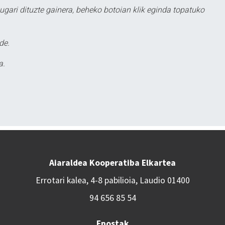
ugari dituzte gainera, beheko botoian klik eginda topatuko
de.
a.
Aiaraldea Kooperatiba Elkartea
Errotari kalea, 4-8 pabilioia, Laudio 01400
94 656 85 54
Epostak