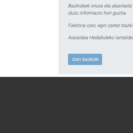
Bazkideek onura eta abantaila 
duzu informazio hori guztia.
Faktoria izan, egin zaitez bazki
Aiaraldea Hedabideko lantalde
Izan bazkide