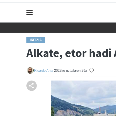
IRITZIA
Alkate, etor hadi
Ricardo Ania
2022ko uztailaren 29a