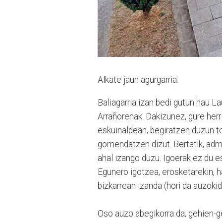
Alkate jaun agurgarria:
Baliagarria izan bedi gutun hau L
Arrañorenak. Dakizunez, gure her
eskuinaldean, begiratzen duzun t
gomendatzen dizut. Bertatik, adm
ahal izango duzu. Igoerak ez du es
Egunero igotzea, erosketarekin, h
bizkarrean izanda (hori da auzokid
Oso auzo abegikorra da, gehien-