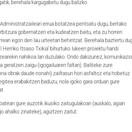
atik, berehala kargugabetu dugu balizko
Administratzaileari errua botatzea pentsatu dugu, bertako
erbitzura gobernatzen eta kudeatzen baitu, eta zu horren
arrean egon den lau urteetan behintzat. Berehala baztertu du
l Herriko Itsaso Txikia’ bihurtuko lukeen proiektu handi
itzearekin nahikoa lan duzulako. Ondo dakizunez, komunikazi
a geratzen zaigu (igogailuaren faltan). Baliteke zure
hona obrak daude nonahi) zailtasun hori asfaltoz eta hobetuz
egitea erabakitzen baduzu, nola igoko gara orduan gure
t.
batean gure auzotik ikusiko zaitugulakoan (auskalo, agian
o ahalko zinateke), agurtzen zaitut.