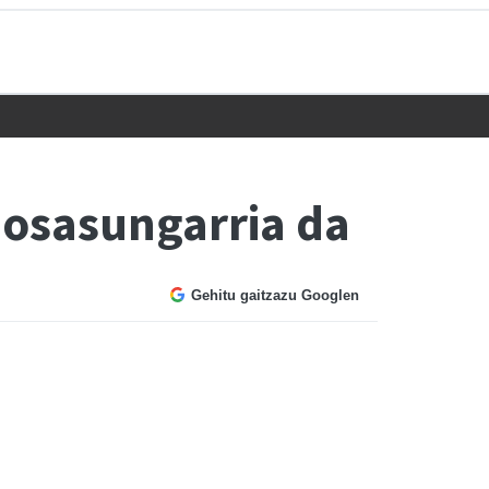
o osasungarria da
Gehitu gaitzazu Googlen