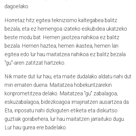
dagoelako.
Horretaz hitz egitea teknizismo kaltegabea balitz
bezala, eta ez hemengoa izateko eskubidea ukatzeko
beste modu bat. Hemen jaiotzea nahikoa ez balitz
bezala. Hemen haztea, hemen ikastea, hemen lan
egitea edo lur hau maitatzea nahikoa ez balitz bezala
"gu"-aren zatitzat hartzeko.
Nik maite dut lur hau, eta maite dudalako aldatu nahi dut
min ematen duena. Maitatzea hobekuntzarekin
konprometitzea delako. Maitatzea "gu" zabalagoa,
eskuzabalagoa, bidezkoagoa imajinatzen ausartzea da.
Eta, inposatu nahi dizkiguten etiketa eta diskurtso
guztiak gorabehera, lur hau maitatzen jarraituko dugu.
Lur hau gurea ere badelako.