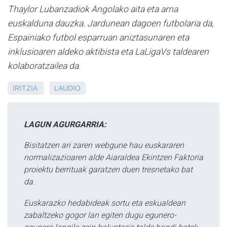
Thaylor Lubanzadiok Angolako aita eta ama
euskalduna dauzka. Jardunean dagoen futbolaria da,
Espainiako futbol esparruan aniztasunaren eta
inklusioaren aldeko aktibista eta LaLigaVs taldearen
kolaboratzailea da.
IRITZIA
LAUDIO
LAGUN AGURGARRIA:
Bisitatzen ari zaren webgune hau euskararen
normalizazioaren alde Aiaraldea Ekintzen Faktoria
proiektu berrituak garatzen duen tresnetako bat
da.
Euskarazko hedabideak sortu eta eskualdean
zabaltzeko gogor lan egiten dugu egunero-