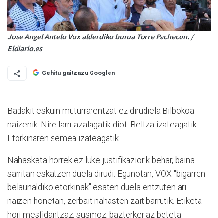
Jose Angel Antelo Vox alderdiko burua Torre Pachecon. /
Eldiario.es
Gehitu gaitzazu Googlen
Badakit eskuin muturrarentzat ez dirudiela Bilbokoa
naizenik. Nire larruazalagatik diot. Beltza izateagatik.
Etorkinaren semea izateagatik.
Nahasketa horrek ez luke justifikaziorik behar, baina
sarritan eskatzen duela dirudi. Egunotan, VOX "bigarren
belaunaldiko etorkinak" esaten duela entzuten ari
naizen honetan, zerbait nahasten zait barrutik. Etiketa
hori mesfidantzaz, susmoz, bazterkeriaz beteta