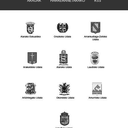
ARAUAK
HARREMANETARAKO
RSS