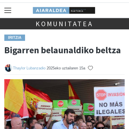
KOMUNITATEA
IRITZIA
Bigarren belaunaldiko beltza
Thaylor Lubanzadio
2025eko uztailaren 15a