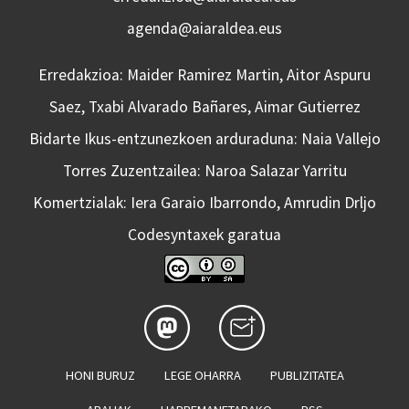
agenda@aiaraldea.eus
Erredakzioa: Maider Ramirez Martin, Aitor Aspuru
Saez, Txabi Alvarado Bañares, Aimar Gutierrez
Bidarte Ikus-entzunezkoen arduraduna: Naia Vallejo
Torres Zuzentzailea: Naroa Salazar Yarritu
Komertzialak: Iera Garaio Ibarrondo, Amrudin Drljo
Codesyntaxek garatua
HONI BURUZ
LEGE OHARRA
PUBLIZITATEA