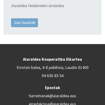
Aiaraldea Hedabideko lantaldea.
Izan bazkide
Aiaraldea Kooperatiba Elkartea
Errotari kalea, 4-8 pabilioia, Laudio 01400
94 656 85 54
Epostak
harremanak@aiaraldea.eus
erredakzioa@aiaraldea.eus