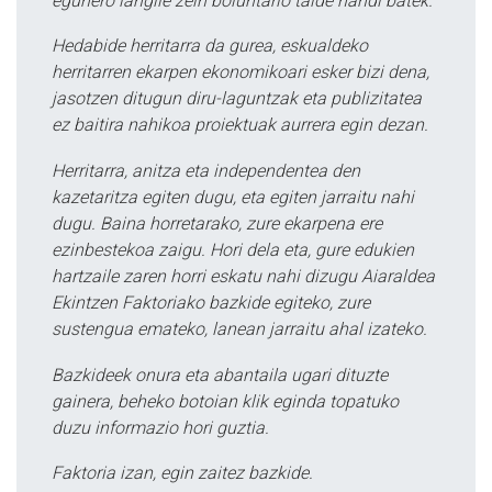
egunero langile zein boluntario talde handi batek.
Hedabide herritarra da gurea, eskualdeko
herritarren ekarpen ekonomikoari esker bizi dena,
jasotzen ditugun diru-laguntzak eta publizitatea
ez baitira nahikoa proiektuak aurrera egin dezan.
Herritarra, anitza eta independentea den
kazetaritza egiten dugu, eta egiten jarraitu nahi
dugu. Baina horretarako, zure ekarpena ere
ezinbestekoa zaigu. Hori dela eta, gure edukien
hartzaile zaren horri eskatu nahi dizugu Aiaraldea
Ekintzen Faktoriako bazkide egiteko, zure
sustengua emateko, lanean jarraitu ahal izateko.
Bazkideek onura eta abantaila ugari dituzte
gainera, beheko botoian klik eginda topatuko
duzu informazio hori guztia.
Faktoria izan, egin zaitez bazkide.