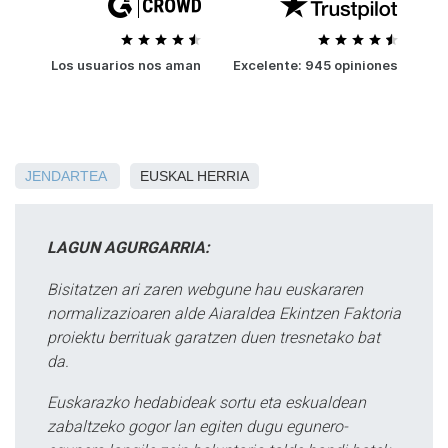
JENDARTEA
EUSKAL HERRIA
LAGUN AGURGARRIA:
Bisitatzen ari zaren webgune hau euskararen
normalizazioaren alde Aiaraldea Ekintzen Faktoria
proiektu berrituak garatzen duen tresnetako bat
da.
Euskarazko hedabideak sortu eta eskualdean
zabaltzeko gogor lan egiten dugu egunero-