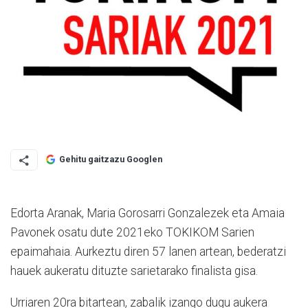
Gehitu gaitzazu Googlen
Edorta Aranak, Maria Gorosarri Gonzalezek eta Amaia
Pavonek osatu dute 2021eko TOKIKOM Sarien
epaimahaia. Aurkeztu diren 57 lanen artean, bederatzi
hauek aukeratu dituzte sarietarako finalista gisa.
Urriaren 20ra bitartean, zabalik izango dugu aukera