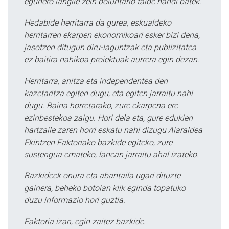
egunero langile zein boluntario talde handi batek.
Hedabide herritarra da gurea, eskualdeko
herritarren ekarpen ekonomikoari esker bizi dena,
jasotzen ditugun diru-laguntzak eta publizitatea
ez baitira nahikoa proiektuak aurrera egin dezan.
Herritarra, anitza eta independentea den
kazetaritza egiten dugu, eta egiten jarraitu nahi
dugu. Baina horretarako, zure ekarpena ere
ezinbestekoa zaigu. Hori dela eta, gure edukien
hartzaile zaren horri eskatu nahi dizugu Aiaraldea
Ekintzen Faktoriako bazkide egiteko, zure
sustengua emateko, lanean jarraitu ahal izateko.
Bazkideek onura eta abantaila ugari dituzte
gainera, beheko botoian klik eginda topatuko
duzu informazio hori guztia.
Faktoria izan, egin zaitez bazkide.