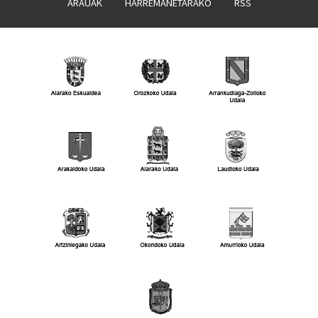
ARAUAK
HARREMANETARAKO
RSS