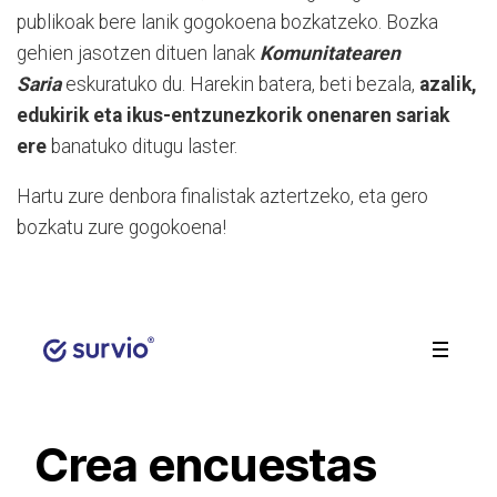
publikoak bere lanik gogokoena bozkatzeko. Bozka
gehien jasotzen dituen lanak
Komunitatearen
Saria
eskuratuko du. Harekin batera, beti bezala,
azalik,
edukirik eta ikus-entzunezkorik onenaren sariak
ere
banatuko ditugu laster.
Hartu zure denbora finalistak aztertzeko, eta gero
bozkatu zure gogokoena!