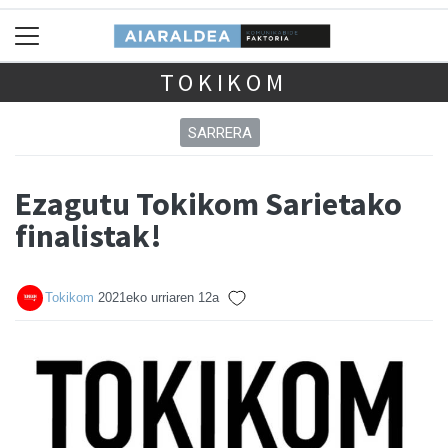
TOKIKOM
SARRERA
Ezagutu Tokikom Sarietako
finalistak!
Tokikom
2021eko urriaren 12a