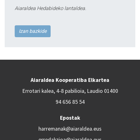
Aiaraldea Hedabideko lantaldea.
Izan bazkide
Aiaraldea Kooperatiba Elkartea
Errotari kalea, 4-8 pabilioia, Laudio 01400
94 656 85 54
Epostak
harremanak@aiaraldea.eus
erredakzioa@aiaraldea.eus