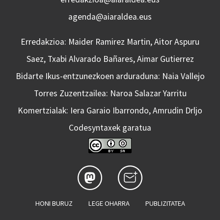
agenda@aiaraldea.eus
Erredakzioa: Maider Ramirez Martin, Aitor Aspuru
Saez, Txabi Alvarado Bañares, Aimar Gutierrez
Bidarte Ikus-entzunezkoen arduraduna: Naia Vallejo
Torres Zuzentzailea: Naroa Salazar Yarritu
Komertzialak: Iera Garaio Ibarrondo, Amrudin Drljo
Codesyntaxek garatua
HONI BURUZ
LEGE OHARRA
PUBLIZITATEA