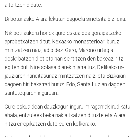
aitortzen didate.
Bilbotar asko Aiara lekutan dagoela sinetsita bizi dira.
Nik beti aukera horiek gure eskualdea goraipatzeko
aprobetxatzen ditut. Kexaako monasterioari buruz
mintzatzen naiz, adibidez. Gero, Maroño urtegia
deskribatzen diet eta han sentitzen den bakeaz hitz
egiten dut. Nire solasaldiarekin jarraituz, Delikako ur-
jauziaren handitasunaz mintzatzen naiz, eta Bizkaian
dagoen hiri bakarrari buruz. Edo, Santa Luzian dagoen
santutegiaren inguruan...
Gure eskualdean dauzkagun inguru miragarriak irudikatu
ahala, entzuleek bekainak altxatzen dituzte eta Aiara
hitza errepikatzen dute euren kolkorako.