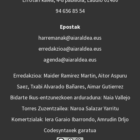
Errotari kalea, 4-8 pabilioia, Laudio 01400
94 656 85 54
Epostak
harremanak@aiaraldea.eus
erredakzioa@aiaraldea.eus
agenda@aiaraldea.eus
Erredakzioa: Maider Ramirez Martin, Aitor Aspuru
Saez, Txabi Alvarado Bañares, Aimar Gutierrez
Bidarte Ikus-entzunezkoen arduraduna: Naia Vallejo
Torres Zuzentzailea: Naroa Salazar Yarritu
Komertzialak: Iera Garaio Ibarrondo, Amrudin Drljo
Codesyntaxek garatua