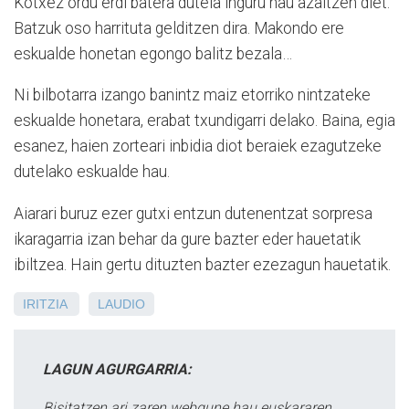
Kotxez ordu erdi batera dutela inguru hau azaltzen diet.
Batzuk oso harrituta gelditzen dira. Makondo ere
eskualde honetan egongo balitz bezala…
Ni bilbotarra izango banintz maiz etorriko nintzateke
eskualde honetara, erabat txundigarri delako. Baina, egia
esanez, haien zorteari inbidia diot beraiek ezagutzeke
dutelako eskualde hau.
Aiarari buruz ezer gutxi entzun dutenentzat sorpresa
ikaragarria izan behar da gure bazter eder hauetatik
ibiltzea. Hain gertu dituzten bazter ezezagun hauetatik.
IRITZIA
LAUDIO
LAGUN AGURGARRIA:
Bisitatzen ari zaren webgune hau euskararen