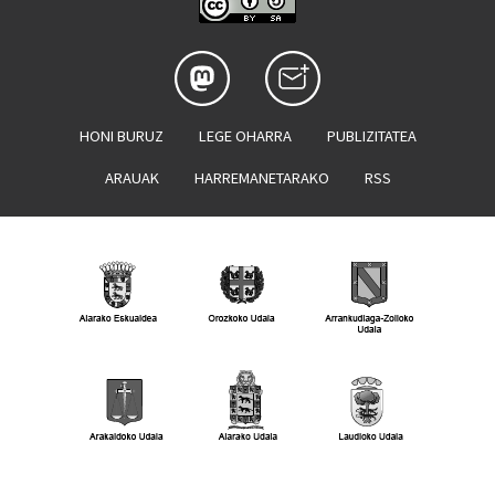
HONI BURUZ
LEGE OHARRA
PUBLIZITATEA
ARAUAK
HARREMANETARAKO
RSS