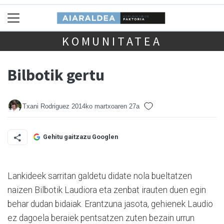
KOMUNITATEA
Bilbotik gertu
Txani Rodriguez
2014ko martxoaren 27a
Gehitu gaitzazu Googlen
Lankideek sarritan galdetu didate nola bueltatzen
naizen Bilbotik Laudiora eta zenbat irauten duen egin
behar dudan bidaiak. Erantzuna jasota, gehienek Laudio
ez dagoela beraiek pentsatzen zuten bezain urrun