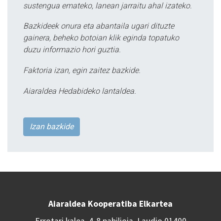
sustengua emateko, lanean jarraitu ahal izateko.
Bazkideek onura eta abantaila ugari dituzte
gainera, beheko botoian klik eginda topatuko
duzu informazio hori guztia.
Faktoria izan, egin zaitez bazkide.
Aiaraldea Hedabideko lantaldea.
Izan bazkide
Aiaraldea Kooperatiba Elkartea