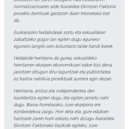
normalizazioaren alde Aiaraldea Ekintzen Faktoria
proiektu berrituak garatzen duen tresnetako bat
da.
Euskarazko hedabideak sortu eta eskualdean
zabaltzeko gogor lan egiten dugu egunero-
egunero langile zein boluntario talde handi batek.
Hedabide herritarra da gurea, eskualdeko
herritarren ekarpen ekonomikoari esker bizi dena,
jasotzen ditugun diru-laguntzak eta publizitatea
ez baitira nahikoa proiektuak aurrera egin dezan.
Herritarra, anitza eta independentea den
kazetaritza egiten dugu, eta egiten jarraitu nahi
dugu. Baina horretarako, zure ekarpena ere
ezinbestekoa zaigu. Hori dela eta, gure edukien
hartzaile zaren horri eskatu nahi dizugu Aiaraldea
Ekintzen Faktoriako bazkide egiteko, zure