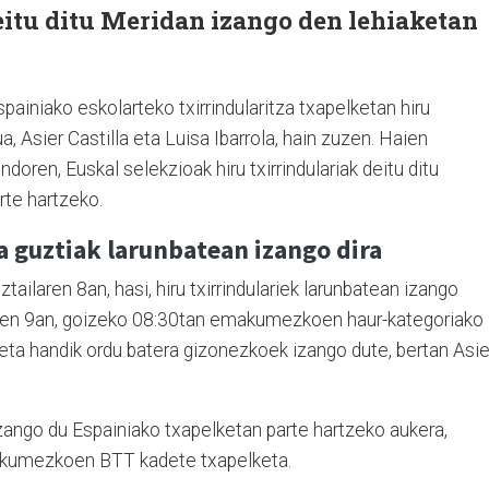
eitu ditu Meridan izango den lehiaketan
painiako eskolarteko txirrindularitza txapelketan hiru
a, Asier Castilla eta Luisa Ibarrola, hain zuzen. Haien
doren, Euskal selekzioak hiru txirrindulariak deitu ditu
rte hartzeko.
a guztiak larunbatean izango dira
tailaren 8an, hasi, hiru txirrindulariek larunbatean izango
laren 9an, goizeko 08:30tan emakumezkoen haur-kategoriako
eta handik ordu batera gizonezkoek izango dute, bertan Asie
izango du Espainiako txapelketan parte hartzeko aukera,
akumezkoen BTT kadete txapelketa.