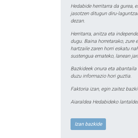
Hedabide herritarra da gurea, 
jasotzen ditugun diru-laguntzak
dezan.
Herritarra, anitza eta independe
dugu. Baina horretarako, zure e
hartzaile zaren horri eskatu na
sustengua emateko, lanean jarr
Bazkideek onura eta abantaila 
duzu informazio hori guztia.
Faktoria izan, egin zaitez bazki
Aiaraldea Hedabideko lantalde
Izan bazkide