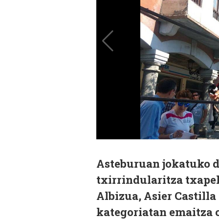
Asteburuan jokatuko d
txirrindularitza txape
Albizua, Asier Castilla
kategoriatan emaitza 