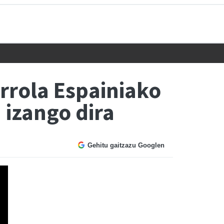
arrola Espainiako
 izango dira
Gehitu gaitzazu Googlen