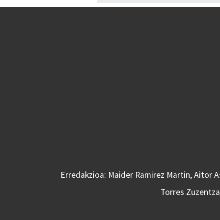
Erredakzioa: Maider Ramirez Martin, Aitor 
Torres Zuzentzai