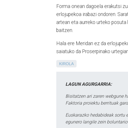
Forma onean dagoela erakutsi zu
erlojupekoa irabazi ondoren. Sara
artean eta aurreko urteko posuta 
baitzen.
Hala ere Meridan ez da erlojupek
saiatuko da Proserpinako urtegian
KIROLA
LAGUN AGURGARRIA:
Bisitatzen ari zaren webgune h
Faktoria proiektu berrituak gar
Euskarazko hedabideak sortu e
egunero langile zein boluntario