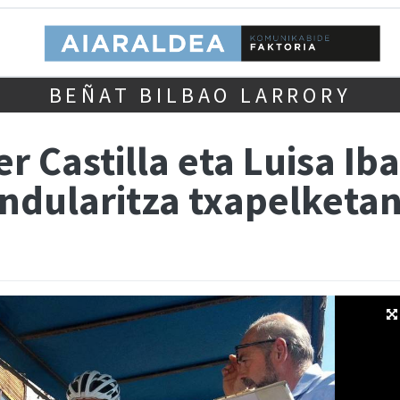
BEÑAT BILBAO LARRORY
er Castilla eta Luisa Ib
indularitza txapelketan