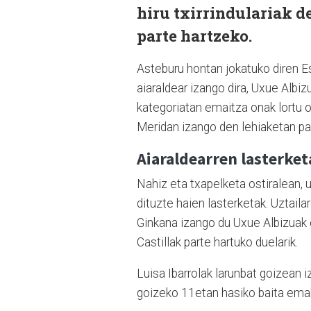
hiru txirrindulariak d
parte hartzeko.
Asteburu hontan jokatuko diren Es
aiaraldear izango dira, Uxue Albizu
kategoriatan emaitza onak lortu on
Meridan izango den lehiaketan pa
Aiaraldearren lasterket
Nahiz eta txapelketa ostiralean, uz
dituzte haien lasterketak. Uztai
Ginkana izango du Uxue Albizuak 
Castillak parte hartuko duelarik.
Luisa Ibarrolak larunbat goizean 
goizeko 11etan hasiko baita em