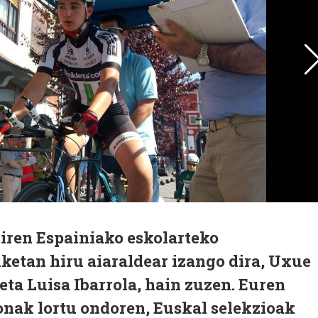
iren Espainiako eskolarteko
lketan hiru aiaraldear izango dira, Uxue
 eta Luisa Ibarrola, hain zuzen. Euren
onak lortu ondoren, Euskal selekzioak