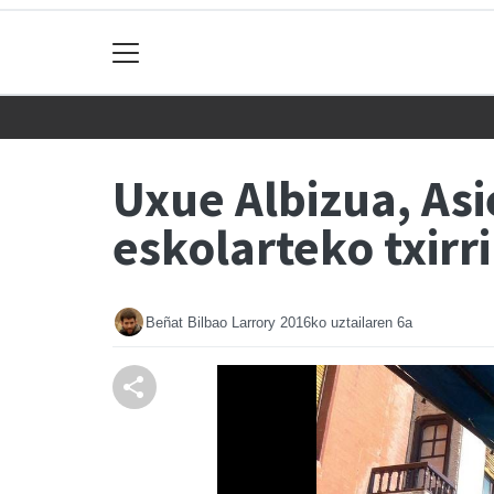
Uxue Albizua, Asi
eskolarteko txirr
Beñat Bilbao Larrory
2016ko uztailaren 6a