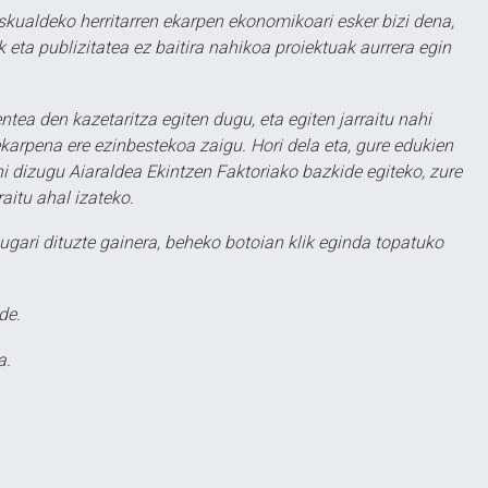
eskualdeko herritarren ekarpen ekonomikoari esker bizi dena,
 eta publizitatea ez baitira nahikoa proiektuak aurrera egin
ntea den kazetaritza egiten dugu, eta egiten jarraitu nahi
karpena ere ezinbestekoa zaigu. Hori dela eta, gure edukien
hi dizugu Aiaraldea Ekintzen Faktoriako bazkide egiteko, zure
aitu ahal izateko.
ugari dituzte gainera, beheko botoian klik eginda topatuko
de.
a.