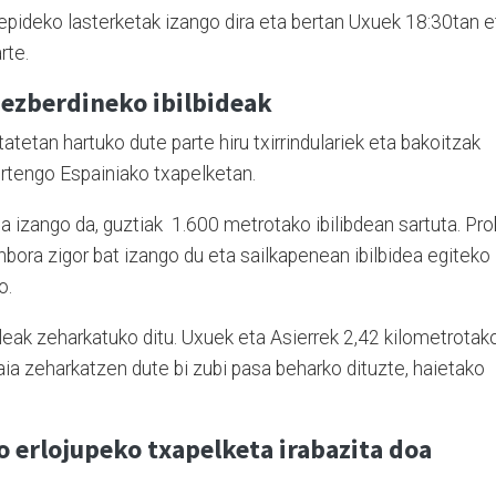
epideko lasterketak izango dira eta bertan Uxuek 18:30tan e
rte.
 ezberdineko ibilbideak
tetan hartuko dute parte hiru txirrindulariek eta bakoitzak
urtengo Espainiako txapelketan.
a izango da, guztiak 1.600 metrotako ibilibdean sartuta. Pr
bora zigor bat izango du eta sailkapenean ibilbidea egiteko
o.
leak zeharkatuko ditu. Uxuek eta Asierrek 2,42 kilometrotak
baia zeharkatzen dute bi zubi pasa beharko dituzte, haietako
o erlojupeko txapelketa irabazita doa