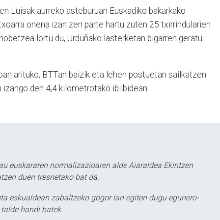
en Luisak aurreko asteburuan Euskadiko bakarkako
txoarra onena izan zen parte hartu zuten 25 txirrindularien
hobetzea lortu du, Urduñako lasterketan bigarren geratu
oan arituko, BTTan baizik eta lehen postuetan sailkatzen
 izango den 4,4 kilometrotako ibilbidean.
au euskararen normalizazioaren alde Aiaraldea Ekintzen
atzen duen tresnetako bat da.
ta eskualdean zabaltzeko gogor lan egiten dugu egunero-
 talde handi batek.