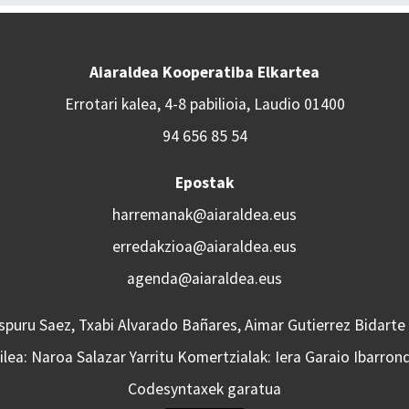
Aiaraldea Kooperatiba Elkartea
Errotari kalea, 4-8 pabilioia, Laudio 01400
94 656 85 54
Epostak
harremanak@aiaraldea.eus
erredakzioa@aiaraldea.eus
agenda@aiaraldea.eus
Aspuru Saez, Txabi Alvarado Bañares, Aimar Gutierrez Bidarte
lea: Naroa Salazar Yarritu Komertzialak: Iera Garaio Ibarron
Codesyntaxek garatua