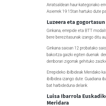
Arratsaldean haur-kategoriako err
Asierrek 19:15tan hartuko dute pa
Luzeera eta gogortasun
Ginkana, errepide eta BTT modalita
bere berezitasunak izango ditu a
Ginkana saioan 12 probatako saio
bakoitza gaizki egiten duenak den
denborari zigorrak gehituko zaizki
Errepideko ibilbideak Meridako ka
ibilbidea izango dute. Guadiana i
bat harbideduna delarik.
Luisa Ibarrola Euskadik
Meridara