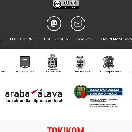
Z
LEGE OHARRA
PUBLIZITATEA
ARAUAK
HARREMANETAR