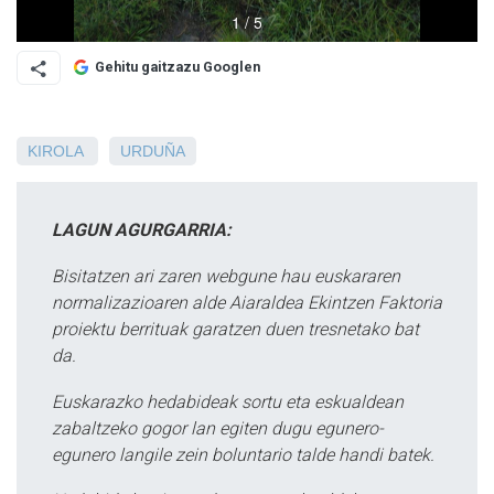
Gehitu gaitzazu Googlen
KIROLA
URDUÑA
LAGUN AGURGARRIA:
Bisitatzen ari zaren webgune hau euskararen
normalizazioaren alde Aiaraldea Ekintzen Faktoria
proiektu berrituak garatzen duen tresnetako bat
da.
Euskarazko hedabideak sortu eta eskualdean
zabaltzeko gogor lan egiten dugu egunero-
egunero langile zein boluntario talde handi batek.