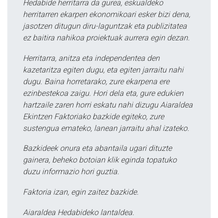
Hedabide herritarra da gurea, eskualdeko
herritarren ekarpen ekonomikoari esker bizi dena,
jasotzen ditugun diru-laguntzak eta publizitatea
ez baitira nahikoa proiektuak aurrera egin dezan.
Herritarra, anitza eta independentea den
kazetaritza egiten dugu, eta egiten jarraitu nahi
dugu. Baina horretarako, zure ekarpena ere
ezinbestekoa zaigu. Hori dela eta, gure edukien
hartzaile zaren horri eskatu nahi dizugu Aiaraldea
Ekintzen Faktoriako bazkide egiteko, zure
sustengua emateko, lanean jarraitu ahal izateko.
Bazkideek onura eta abantaila ugari dituzte
gainera, beheko botoian klik eginda topatuko
duzu informazio hori guztia.
Faktoria izan, egin zaitez bazkide.
Aiaraldea Hedabideko lantaldea.