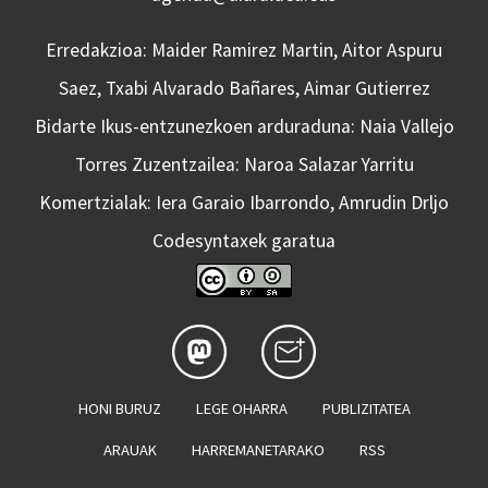
Erredakzioa: Maider Ramirez Martin, Aitor Aspuru
Saez, Txabi Alvarado Bañares, Aimar Gutierrez
Bidarte Ikus-entzunezkoen arduraduna: Naia Vallejo
Torres Zuzentzailea: Naroa Salazar Yarritu
Komertzialak: Iera Garaio Ibarrondo, Amrudin Drljo
Codesyntaxek garatua
HONI BURUZ
LEGE OHARRA
PUBLIZITATEA
ARAUAK
HARREMANETARAKO
RSS