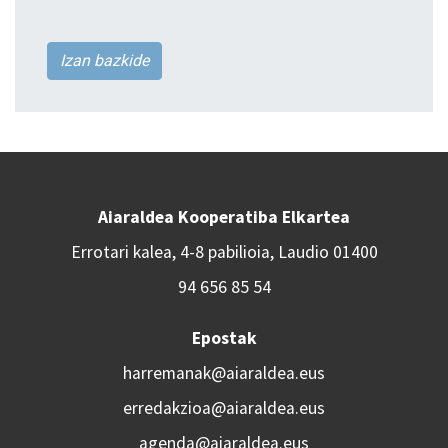
Izan bazkide
Aiaraldea Kooperatiba Elkartea
Errotari kalea, 4-8 pabilioia, Laudio 01400
94 656 85 54
Epostak
harremanak@aiaraldea.eus
erredakzioa@aiaraldea.eus
agenda@aiaraldea.eus