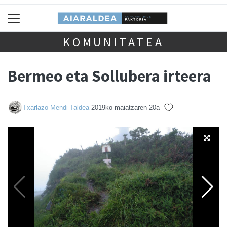
KOMUNITATEA
Bermeo eta Sollubera irteera
Txarlazo Mendi Taldea
2019ko maiatzaren 20a