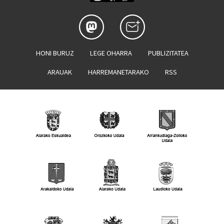
HONI BURUZ
LEGE OHARRA
PUBLIZITATEA
ARAUAK
HARREMANETARAKO
RSS