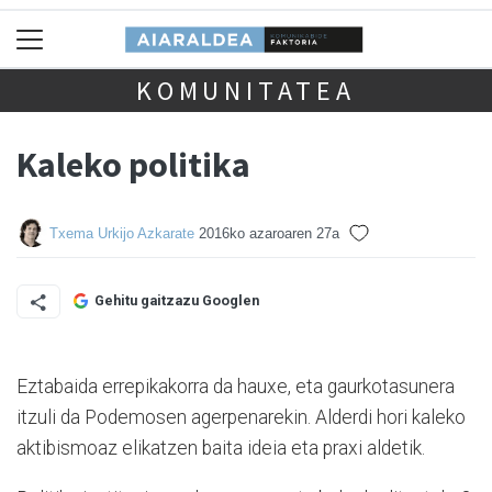
KOMUNITATEA
Kaleko politika
Txema Urkijo Azkarate
2016ko azaroaren 27a
Gehitu gaitzazu Googlen
Eztabaida errepikakorra da hauxe, eta gaurkotasunera
itzuli da Podemosen agerpenarekin. Alderdi hori kaleko
aktibismoaz elikatzen baita ideia eta praxi aldetik.