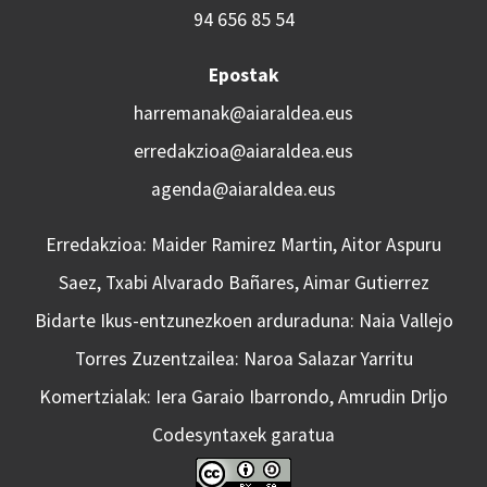
94 656 85 54
Epostak
harremanak@aiaraldea.eus
erredakzioa@aiaraldea.eus
agenda@aiaraldea.eus
Erredakzioa: Maider Ramirez Martin, Aitor Aspuru
Saez, Txabi Alvarado Bañares, Aimar Gutierrez
Bidarte Ikus-entzunezkoen arduraduna: Naia Vallejo
Torres Zuzentzailea: Naroa Salazar Yarritu
Komertzialak: Iera Garaio Ibarrondo, Amrudin Drljo
Codesyntaxek garatua