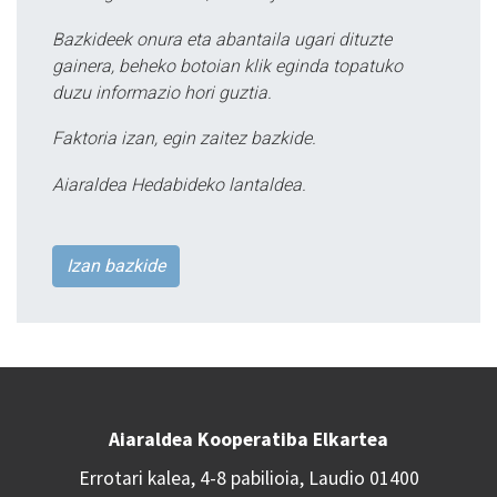
Bazkideek onura eta abantaila ugari dituzte
gainera, beheko botoian klik eginda topatuko
duzu informazio hori guztia.
Faktoria izan, egin zaitez bazkide.
Aiaraldea Hedabideko lantaldea.
Izan bazkide
Aiaraldea Kooperatiba Elkartea
Errotari kalea, 4-8 pabilioia, Laudio 01400