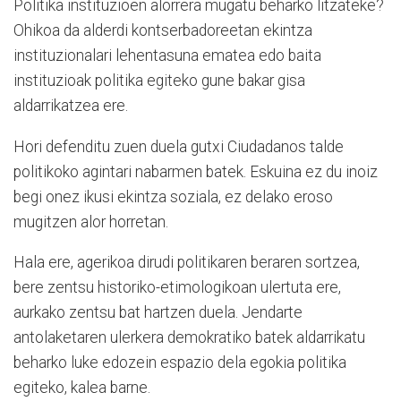
Politika instituzioen alorrera mugatu beharko litzateke?
Ohikoa da alderdi kontserbadoreetan ekintza
instituzionalari lehentasuna ematea edo baita
instituzioak politika egiteko gune bakar gisa
aldarrikatzea ere.
Hori defenditu zuen duela gutxi Ciudadanos talde
politikoko agintari nabarmen batek. Eskuina ez du inoiz
begi onez ikusi ekintza soziala, ez delako eroso
mugitzen alor horretan.
Hala ere, agerikoa dirudi politikaren beraren sortzea,
bere zentsu historiko-etimologikoan ulertuta ere,
aurkako zentsu bat hartzen duela. Jendarte
antolaketaren ulerkera demokratiko batek aldarrikatu
beharko luke edozein espazio dela egokia politika
egiteko, kalea barne.