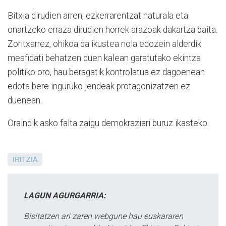
Bitxia dirudien arren, ezkerrarentzat naturala eta
onartzeko erraza dirudien horrek arazoak dakartza baita.
Zoritxarrez, ohikoa da ikustea nola edozein alderdik
mesfidati behatzen duen kalean garatutako ekintza
politiko oro, hau beragatik kontrolatua ez dagoenean
edota bere inguruko jendeak protagonizatzen ez
duenean.
Oraindik asko falta zaigu demokraziari buruz ikasteko.
IRITZIA
LAGUN AGURGARRIA:
Bisitatzen ari zaren webgune hau euskararen