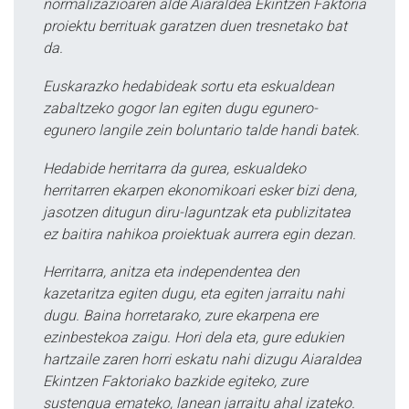
normalizazioaren alde Aiaraldea Ekintzen Faktoria
proiektu berrituak garatzen duen tresnetako bat
da.
Euskarazko hedabideak sortu eta eskualdean
zabaltzeko gogor lan egiten dugu egunero-
egunero langile zein boluntario talde handi batek.
Hedabide herritarra da gurea, eskualdeko
herritarren ekarpen ekonomikoari esker bizi dena,
jasotzen ditugun diru-laguntzak eta publizitatea
ez baitira nahikoa proiektuak aurrera egin dezan.
Herritarra, anitza eta independentea den
kazetaritza egiten dugu, eta egiten jarraitu nahi
dugu. Baina horretarako, zure ekarpena ere
ezinbestekoa zaigu. Hori dela eta, gure edukien
hartzaile zaren horri eskatu nahi dizugu Aiaraldea
Ekintzen Faktoriako bazkide egiteko, zure
sustengua emateko, lanean jarraitu ahal izateko.