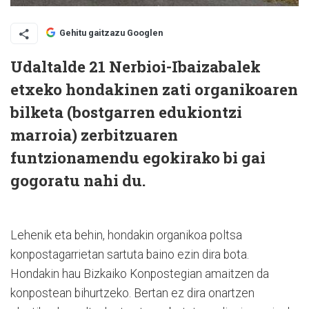
Gehitu gaitzazu Googlen
Udaltalde 21 Nerbioi-Ibaizabalek
etxeko hondakinen zati organikoaren
bilketa (bostgarren edukiontzi
marroia) zerbitzuaren
funtzionamendu egokirako bi gai
gogoratu nahi du.
Lehenik eta behin, hondakin organikoa poltsa
konpostagarrietan sartuta baino ezin dira bota.
Hondakin hau Bizkaiko Konpostegian amaitzen da
konpostean bihurtzeko. Bertan ez dira onartzen