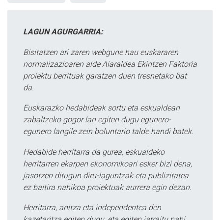
LAGUN AGURGARRIA:
Bisitatzen ari zaren webgune hau euskararen
normalizazioaren alde Aiaraldea Ekintzen Faktoria
proiektu berrituak garatzen duen tresnetako bat
da.
Euskarazko hedabideak sortu eta eskualdean
zabaltzeko gogor lan egiten dugu egunero-
egunero langile zein boluntario talde handi batek.
Hedabide herritarra da gurea, eskualdeko
herritarren ekarpen ekonomikoari esker bizi dena,
jasotzen ditugun diru-laguntzak eta publizitatea
ez baitira nahikoa proiektuak aurrera egin dezan.
Herritarra, anitza eta independentea den
kazetaritza egiten dugu, eta egiten jarraitu nahi