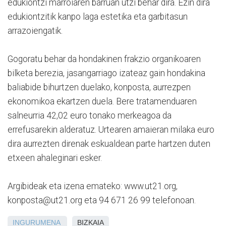
edukiontzi marroiaren barruan utzi behar dira. Ezin dira
edukiontzitik kanpo laga estetika eta garbitasun
arrazoiengatik.
Gogoratu behar da hondakinen frakzio organikoaren
bilketa berezia, jasangarriago izateaz gain hondakina
baliabide bihurtzen duelako, konposta, aurrezpen
ekonomikoa ekartzen duela. Bere tratamenduaren
salneurria 42,02 euro tonako merkeagoa da
errefusarekin alderatuz. Urtearen amaieran milaka euro
dira aurrezten direnak eskualdean parte hartzen duten
etxeen ahaleginari esker.
Argibideak eta izena emateko: www.ut21.org,
konposta@ut21.org eta 94 671 26 99 telefonoan.
INGURUMENA
BIZKAIA