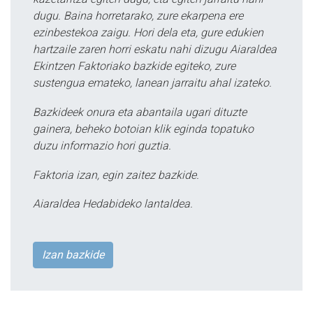
dugu. Baina horretarako, zure ekarpena ere
ezinbestekoa zaigu. Hori dela eta, gure edukien
hartzaile zaren horri eskatu nahi dizugu Aiaraldea
Ekintzen Faktoriako bazkide egiteko, zure
sustengua emateko, lanean jarraitu ahal izateko.
Bazkideek onura eta abantaila ugari dituzte
gainera, beheko botoian klik eginda topatuko
duzu informazio hori guztia.
Faktoria izan, egin zaitez bazkide.
Aiaraldea Hedabideko lantaldea.
Izan bazkide