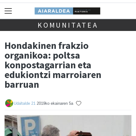
KOMUNITATEA
Hondakinen frakzio
organikoa: poltsa
konpostagarrian eta
edukiontzi marroiaren
barruan
Udaltalde 21
2019ko ekainaren 5a