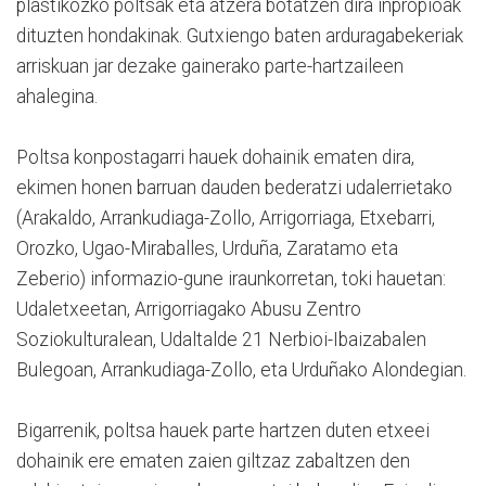
plastikozko poltsak eta atzera botatzen dira inpropioak
dituzten hondakinak. Gutxiengo baten arduragabekeriak
arriskuan jar dezake gainerako parte-hartzaileen
ahalegina.
Poltsa konpostagarri hauek dohainik ematen dira,
ekimen honen barruan dauden bederatzi udalerrietako
(Arakaldo, Arrankudiaga-Zollo, Arrigorriaga, Etxebarri,
Orozko, Ugao-Miraballes, Urduña, Zaratamo eta
Zeberio) informazio-gune iraunkorretan, toki hauetan:
Udaletxeetan, Arrigorriagako Abusu Zentro
Soziokulturalean, Udaltalde 21 Nerbioi-Ibaizabalen
Bulegoan, Arrankudiaga-Zollo, eta Urduñako Alondegian.
Bigarrenik, poltsa hauek parte hartzen duten etxeei
dohainik ere ematen zaien giltzaz zabaltzen den