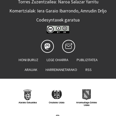
Torres Zuzentzailea: Naroa Salazar Yarritu
Komertzialak: Iera Garaio Ibarrondo, Amrudin Drljo
Codesyntaxek garatua
HONI BURUZ
LEGE OHARRA
PUBLIZITATEA
ARAUAK
HARREMANETARAKO
RSS