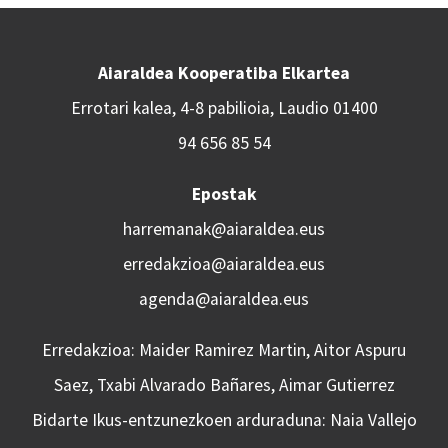
Aiaraldea Kooperatiba Elkartea
Errotari kalea, 4-8 pabilioia, Laudio 01400
94 656 85 54
Epostak
harremanak@aiaraldea.eus
erredakzioa@aiaraldea.eus
agenda@aiaraldea.eus
Erredakzioa: Maider Ramirez Martin, Aitor Aspuru
Saez, Txabi Alvarado Bañares, Aimar Gutierrez
Bidarte Ikus-entzunezkoen arduraduna: Naia Vallejo