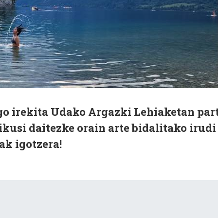
ago irekita Udako Argazki Lehiaketan par
ikusi daitezke orain arte bidalitako irudi
ak igotzera!