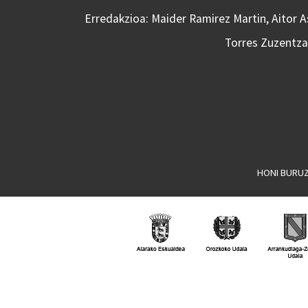
Erredakzioa: Maider Ramirez Martin, Aitor 
Torres Zuzentzai
HONI BURU