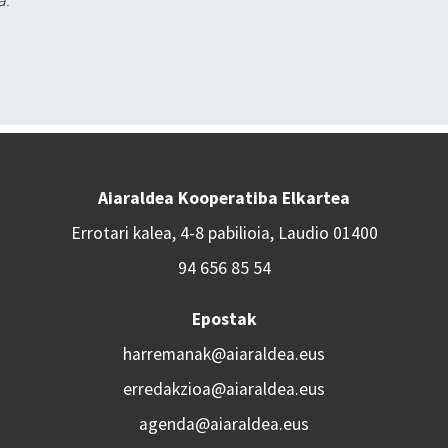
a.
Aiaraldea Kooperatiba Elkartea
Errotari kalea, 4-8 pabilioia, Laudio 01400
94 656 85 54
Epostak
harremanak@aiaraldea.eus
erredakzioa@aiaraldea.eus
agenda@aiaraldea.eus