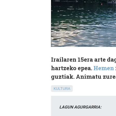
Irailaren 15era arte d
hartzeko epea.
Hemen
guztiak. Animatu zure
KULTURA
LAGUN AGURGARRIA: