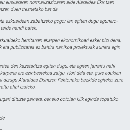
au euskararen normalizazioaren alde Aiaraldea Ekintzen
atzen duen tresnetako bat da.
ta eskualdean zabaltzeko gogor lan egiten dugu egunero-
 talde handi batek.
eskualdeko herritarren ekarpen ekonomikoari esker bizi dena,
 eta publizitatea ez baitira nahikoa proiektuak aurrera egin
ntea den kazetaritza egiten dugu, eta egiten jarraitu nahi
karpena ere ezinbestekoa zaigu. Hori dela eta, gure edukien
hi dizugu Aiaraldea Ekintzen Faktoriako bazkide egiteko, zure
aitu ahal izateko.
ugari dituzte gainera, beheko botoian klik eginda topatuko
de.