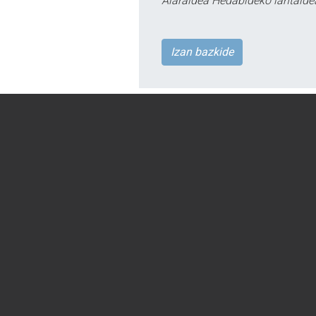
Aiaraldea Hedabideko lantalde
Izan bazkide