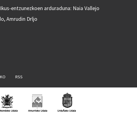
 Ikus-entzunezkoen arduraduna: Naia Vallejo
do, Amrudin Drljo
AKO
RSS