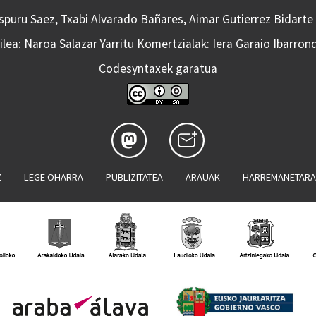
Aspuru Saez, Txabi Alvarado Bañares, Aimar Gutierrez Bidarte
lea: Naroa Salazar Yarritu Komertzialak: Iera Garaio Ibarron
Codesyntaxek garatua
Z
LEGE OHARRA
PUBLIZITATEA
ARAUAK
HARREMANETAR