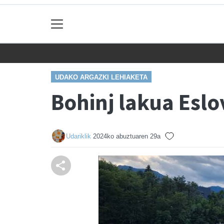
UDAKO ARGAZKI LEHIAKETA
Bohinj lakua Eslo
Udariklik
2024ko abuztuaren 29a