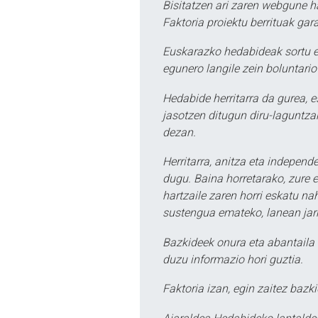
Bisitatzen ari zaren webgune h
Faktoria proiektu berrituak gar
Euskarazko hedabideak sortu e
egunero langile zein boluntario
Hedabide herritarra da gurea, 
jasotzen ditugun diru-laguntzak
dezan.
Herritarra, anitza eta independe
dugu. Baina horretarako, zure e
hartzaile zaren horri eskatu na
sustengua emateko, lanean jarr
Bazkideek onura eta abantaila 
duzu informazio hori guztia.
Faktoria izan, egin zaitez bazki