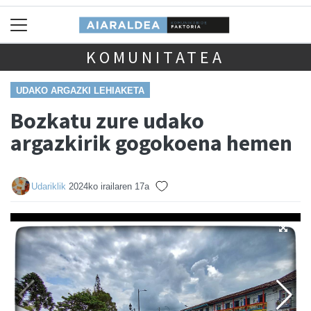
KOMUNITATEA
UDAKO ARGAZKI LEHIAKETA
Bozkatu zure udako
argazkirik gogokoena hemen
Udariklik
2024ko irailaren 17a