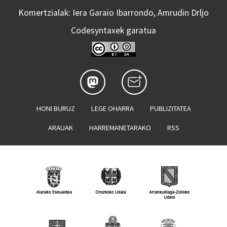
Komertzialak: Iera Garaio Ibarrondo, Amrudin Drljo
Codesyntaxek garatua
HONI BURUZ
LEGE OHARRA
PUBLIZITATEA
ARAUAK
HARREMANETARAKO
RSS