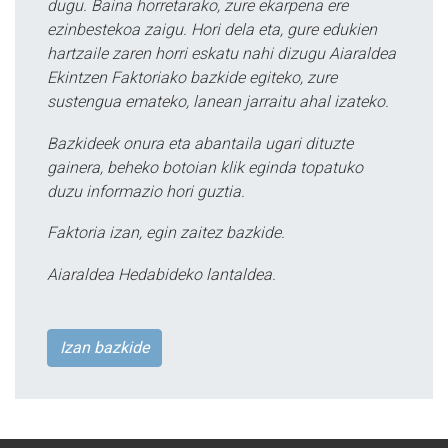
dugu. Baina horretarako, zure ekarpena ere
ezinbestekoa zaigu. Hori dela eta, gure edukien
hartzaile zaren horri eskatu nahi dizugu Aiaraldea
Ekintzen Faktoriako bazkide egiteko, zure
sustengua emateko, lanean jarraitu ahal izateko.
Bazkideek onura eta abantaila ugari dituzte
gainera, beheko botoian klik eginda topatuko
duzu informazio hori guztia.
Faktoria izan, egin zaitez bazkide.
Aiaraldea Hedabideko lantaldea.
Izan bazkide