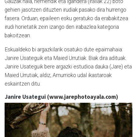
Gauzak hala, hemendik eta igandera (irailak 22) boto
gehien jasotzen dituzten irudiak pasako dira hurrengo
fasera. Orduan, epaileen esku geratuko da erabakitzea
irudi horietatik zein izango den irabazlea kategoria
bakoitzean.
Eskualdeko bi argazkilarik osatuko dute epaimahaia:
Janire Usateguik eta Maied Urrutiak. Biak dira adituak.
Janire Usateguik bere argazki estudioa dauka (Jare) eta
Maied Urrutiak, aldiz, Amurrioko udal ikastaroak
eskaintzen ditu.
Janire Usategui (
www.jarephotoayala.com
)