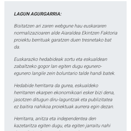
LAGUN AGURGARRIA:
Bisitatzen ari zaren webgune hau euskararen
normalizazioaren alde Aiaraldea Ekintzen Faktoria
proiektu berrituak garatzen duen tresnetako bat
da.
Euskarazko hedabideak sortu eta eskualdean
zabaltzeko gogor lan egiten dugu egunero-
egunero langile zein boluntario talde handi batek.
Hedabide herritarra da gurea, eskualdeko
herritarren ekarpen ekonomikoari esker bizi dena,
jasotzen ditugun diru-laguntzak eta publizitatea
ez baitira nahikoa proiektuak aurrera egin dezan.
Herritarra, anitza eta independentea den
kazetaritza egiten dugu, eta egiten jarraitu nahi