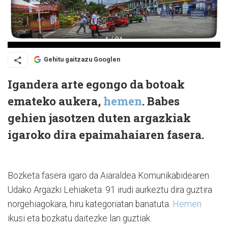
Gehitu gaitzazu Googlen
Igandera arte egongo da botoak
emateko aukera,
hemen
. Babes
gehien jasotzen duten argazkiak
igaroko dira epaimahaiaren fasera.
Bozketa fasera igaro da Aiaraldea Komunikabidearen
Udako Argazki Lehiaketa. 91 irudi aurkeztu dira guztira
norgehiagokara, hiru kategoriatan banatuta.
Hemen
ikusi eta bozkatu daitezke lan guztiak.