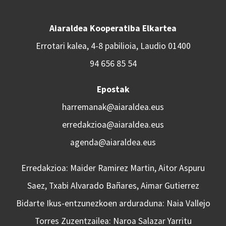
Aiaraldea Kooperatiba Elkartea
Errotari kalea, 4-8 pabilioia, Laudio 01400
94 656 85 54
Epostak
harremanak@aiaraldea.eus
erredakzioa@aiaraldea.eus
agenda@aiaraldea.eus
Erredakzioa: Maider Ramirez Martin, Aitor Aspuru
Saez, Txabi Alvarado Bañares, Aimar Gutierrez
Bidarte Ikus-entzunezkoen arduraduna: Naia Vallejo
Torres Zuzentzailea: Naroa Salazar Yarritu