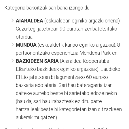
Kategoria bakoitzak sari bana izango du:
AIARALDEA
(eskualdean eginiko argazki onena):
Guzurtegi jatetxean 90 eurotan zenbatetsitako
otordua.
MUNDUA
(eskualdetik kanpo eginiko argazkia): 8
pertsonentzako esperientzia Mendexa Park-en.
BAZKIDEEN SARIA
(Aiaraldea Kooperatiba
Elkarteko bazkideek eginiko argazkiak): Laudioko
El Lío jatetxean bi lagunentzako 60 euroko
bazkaria edo afaria. Sari hau bateragarria izan
daiteke aurreko beste bi sarietako edozeinekin
(hau da, sari hau irabazteak ez ditu parte
hartzaileak beste bi kategorietan izan ditzazkeen
aukerak mugatzen)