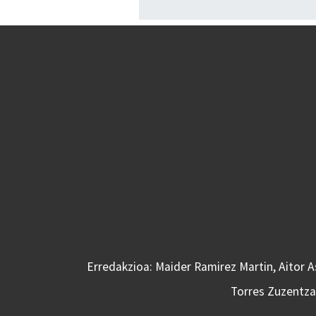
Erredakzioa: Maider Ramirez Martin, Aitor 
Torres Zuzentzai