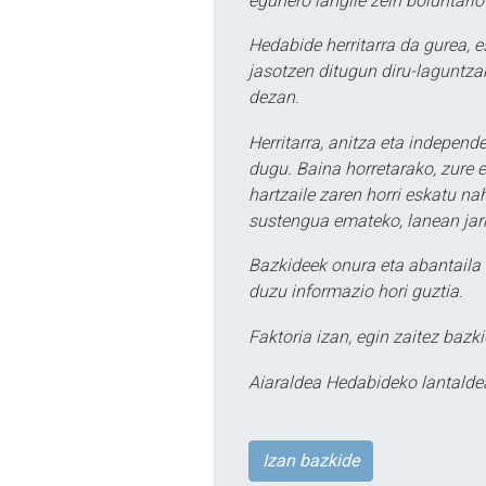
egunero langile zein boluntario
Hedabide herritarra da gurea, 
jasotzen ditugun diru-laguntzak
dezan.
Herritarra, anitza eta independe
dugu. Baina horretarako, zure e
hartzaile zaren horri eskatu na
sustengua emateko, lanean jarr
Bazkideek onura eta abantaila 
duzu informazio hori guztia.
Faktoria izan, egin zaitez bazki
Aiaraldea Hedabideko lantalde
Izan bazkide