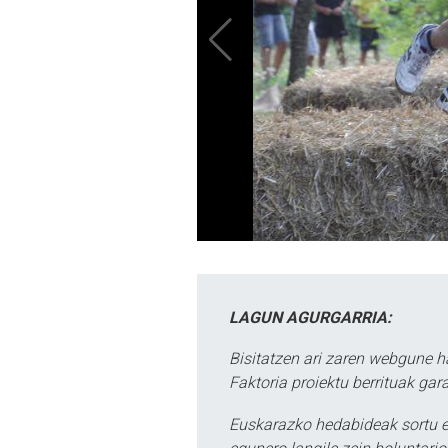
LAGUN AGURGARRIA:
Bisitatzen ari zaren webgune h
Faktoria proiektu berrituak gar
Euskarazko hedabideak sortu e