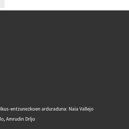
 Ikus-entzunezkoen arduraduna: Naia Vallejo
do, Amrudin Drljo