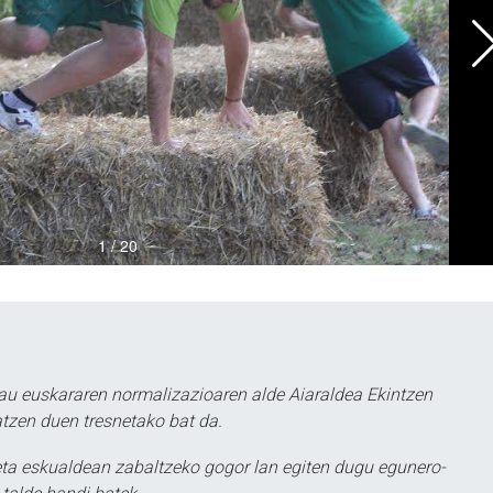
au euskararen normalizazioaren alde Aiaraldea Ekintzen
atzen duen tresnetako bat da.
ta eskualdean zabaltzeko gogor lan egiten dugu egunero-