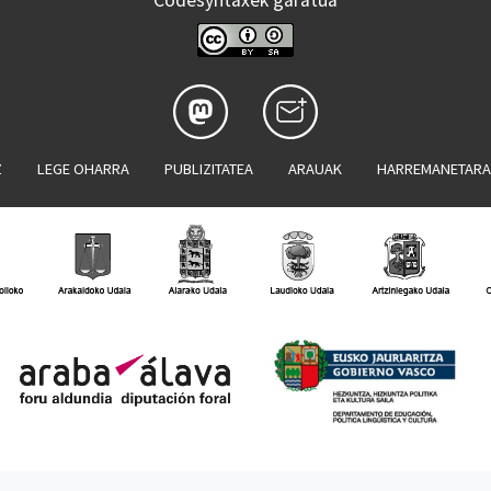
Codesyntaxek garatua
Z
LEGE OHARRA
PUBLIZITATEA
ARAUAK
HARREMANETAR