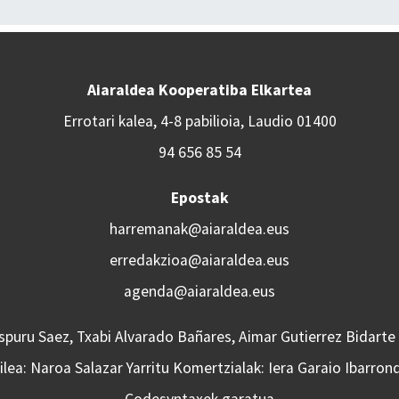
Aiaraldea Kooperatiba Elkartea
Errotari kalea, 4-8 pabilioia, Laudio 01400
94 656 85 54
Epostak
harremanak@aiaraldea.eus
erredakzioa@aiaraldea.eus
agenda@aiaraldea.eus
Aspuru Saez, Txabi Alvarado Bañares, Aimar Gutierrez Bidarte
lea: Naroa Salazar Yarritu Komertzialak: Iera Garaio Ibarron