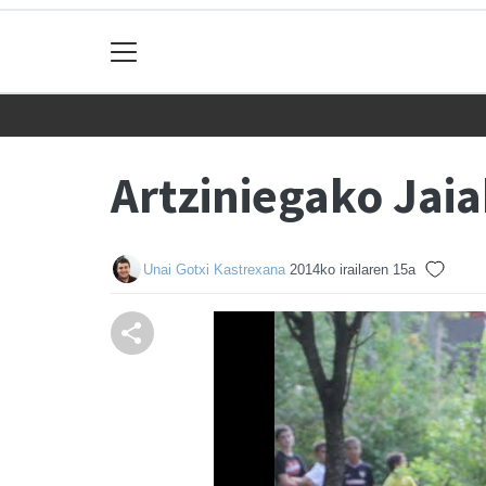
Artziniegako Jai
Unai Gotxi Kastrexana
2014ko irailaren 15a