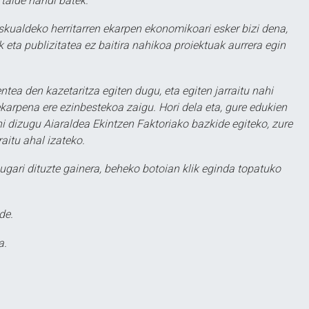
 talde handi batek.
eskualdeko herritarren ekarpen ekonomikoari esker bizi dena,
 eta publizitatea ez baitira nahikoa proiektuak aurrera egin
ntea den kazetaritza egiten dugu, eta egiten jarraitu nahi
karpena ere ezinbestekoa zaigu. Hori dela eta, gure edukien
hi dizugu Aiaraldea Ekintzen Faktoriako bazkide egiteko, zure
aitu ahal izateko.
ugari dituzte gainera, beheko botoian klik eginda topatuko
de.
a.