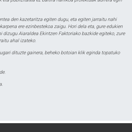
ntea den kazetaritza egiten dugu, eta egiten jarraitu nahi
karpena ere ezinbestekoa zaigu. Hori dela eta, gure edukien
hi dizugu Aiaraldea Ekintzen Faktoriako bazkide egiteko, zure
aitu ahal izateko.
ugari dituzte gainera, beheko botoian klik eginda topatuko
de.
a.