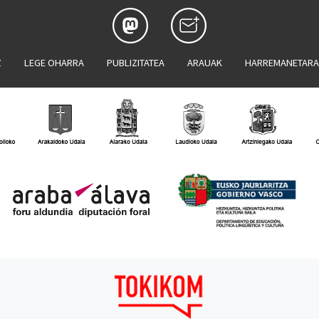
Z
LEGE OHARRA
PUBLIZITATEA
ARAUAK
HARREMANETAR