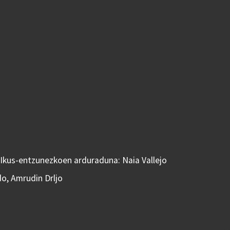
 Ikus-entzunezkoen arduraduna: Naia Vallejo
do, Amrudin Drljo