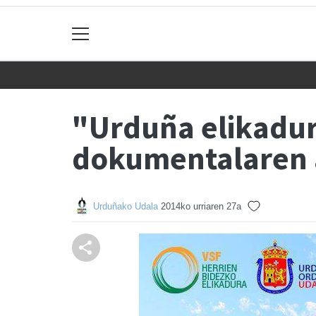
"Urduña elikadur
dokumentalaren
Urduñako Udala
2014ko urriaren 27a