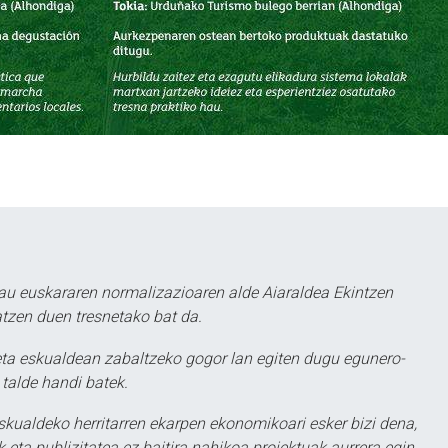
au euskararen normalizazioaren alde Aiaraldea Ekintzen
atzen duen tresnetako bat da.
ta eskualdean zabaltzeko gogor lan egiten dugu egunero-
 talde handi batek.
eskualdeko herritarren ekarpen ekonomikoari esker bizi dena,
 eta publizitatea ez baitira nahikoa proiektuak aurrera egin