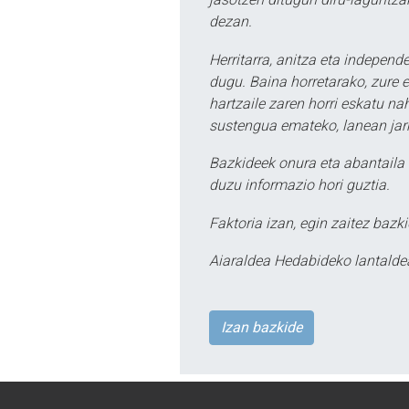
dezan.
Herritarra, anitza eta independe
dugu. Baina horretarako, zure e
hartzaile zaren horri eskatu na
sustengua emateko, lanean jarr
Bazkideek onura eta abantaila 
duzu informazio hori guztia.
Faktoria izan, egin zaitez bazki
Aiaraldea Hedabideko lantalde
Izan bazkide