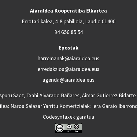
Aiaraldea Kooperatiba Elkartea
Errotari kalea, 4-8 pabilioia, Laudio 01400
94 656 85 54
Epostak
harremanak@aiaraldea.eus
erredakzioa@aiaraldea.eus
agenda@aiaraldea.eus
Aspuru Saez, Txabi Alvarado Bañares, Aimar Gutierrez Bidarte
lea: Naroa Salazar Yarritu Komertzialak: Iera Garaio Ibarron
Codesyntaxek garatua