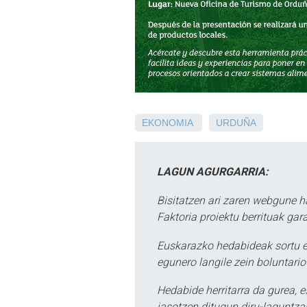
EKONOMIA
URDUÑA
LAGUN AGURGARRIA:
Bisitatzen ari zaren webgune h
Faktoria proiektu berrituak gar
Euskarazko hedabideak sortu e
egunero langile zein boluntario
Hedabide herritarra da gurea, 
jasotzen ditugun diru-laguntzak