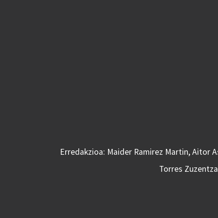
Erredakzioa: Maider Ramirez Martin, Aitor 
Torres Zuzentzai