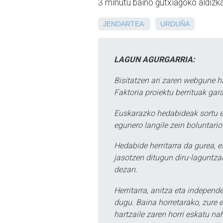
3 minutu baino gutxiagoko aldizk
JENDARTEA
URDUÑA
LAGUN AGURGARRIA:
Bisitatzen ari zaren webgune h
Faktoria proiektu berrituak gar
Euskarazko hedabideak sortu e
egunero langile zein boluntario
Hedabide herritarra da gurea, 
jasotzen ditugun diru-laguntzak
dezan.
Herritarra, anitza eta independe
dugu. Baina horretarako, zure e
hartzaile zaren horri eskatu na