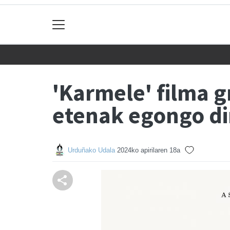
'Karmele' filma 
etenak egongo di
Urduñako Udala
2024ko apirilaren 18a