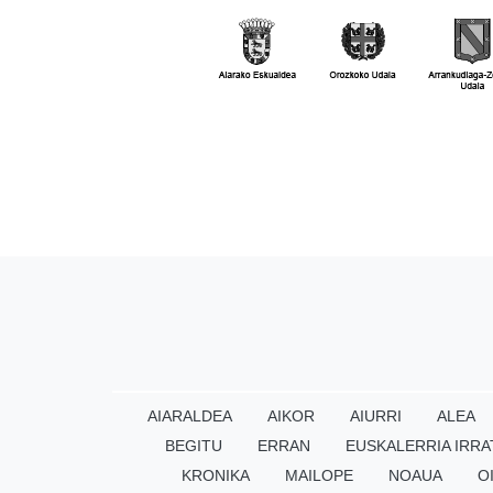
AIARALDEA
AIKOR
AIURRI
ALEA
BEGITU
ERRAN
EUSKALERRIA IRRA
KRONIKA
MAILOPE
NOAUA
O