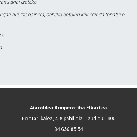
aitu ahal izateko.
ugari dituzte gainera, beheko botoian klik eginda topatuko
de.
a.
Aiaraldea Kooperatiba Elkartea
Errotari kalea, 4-8 pabilioia, Laudio 01400
94 656 85 54