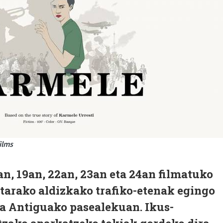
ilms
n, 19an, 22an, 23an eta 24an filmatuko
tarako aldizkako trafiko-etenak egingo
ta Antiguako pasealekuan. Ikus-