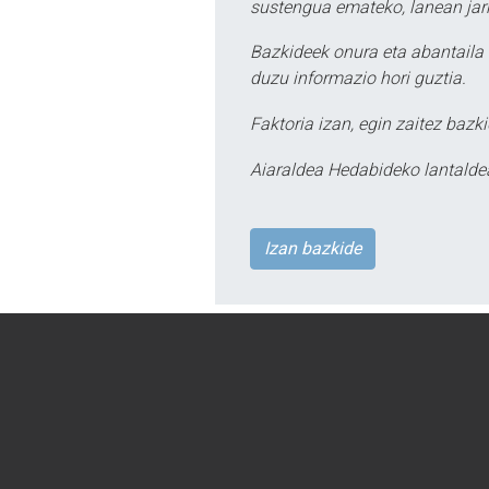
sustengua emateko, lanean jarr
Bazkideek onura eta abantaila 
duzu informazio hori guztia.
Faktoria izan, egin zaitez bazki
Aiaraldea Hedabideko lantalde
Izan bazkide