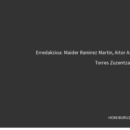
Erredakzioa: Maider Ramirez Martin, Aitor 
Torres Zuzentzai
HONI BURU