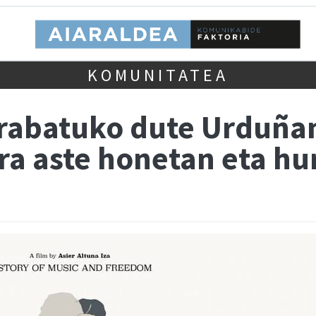
KOMUNITATEA
grabatuko dute Urduñan
ra aste honetan eta h