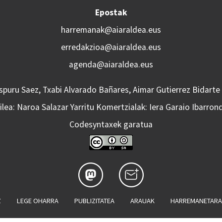
Epostak
harremanak@aiaraldea.eus
erredakzioa@aiaraldea.eus
agenda@aiaraldea.eus
Aspuru Saez, Txabi Alvarado Bañares, Aimar Gutierrez Bidarte
lea: Naroa Salazar Yarritu Komertzialak: Iera Garaio Ibarron
Codesyntaxek garatua
Z
LEGE OHARRA
PUBLIZITATEA
ARAUAK
HARREMANETAR