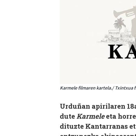
Karmele filmaren kartela./ Txintxua f
Urduñan apirilaren 18a
dute
Karmele
eta horre
dituzte Kantarranas e