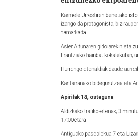
entzunezko ekipoarent
Karmele Urrestiren benetako istor
izango da protagonista, biziraupe
hamarkada.
Asier Altunaren gidoiarekin eta z
Frantziako hainbat kokalekutan, ur
Hurrengo etenaldiak daude aurreik
Kantarranako bidegurutzea eta An
Apirilak 18, osteguna
Aldizkako trafiko-etenak, 3 minut
17:00etara
Antiguako pasealekua 7 eta Lizar