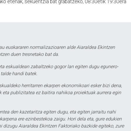
ako etenak, sekuentzia bat grabatzeko, 08:30etik 19:30era
au euskararen normalizazioaren alde Aiaraldea Ekintzen
atzen duen tresnetako bat da.
ta eskualdean zabaltzeko gogor lan egiten dugu egunero-
 talde handi batek.
eskualdeko herritarren ekarpen ekonomikoari esker bizi dena,
 eta publizitatea ez baitira nahikoa proiektuak aurrera egin
ntea den kazetaritza egiten dugu, eta egiten jarraitu nahi
karpena ere ezinbestekoa zaigu. Hori dela eta, gure edukien
hi dizugu Aiaraldea Ekintzen Faktoriako bazkide egiteko, zure