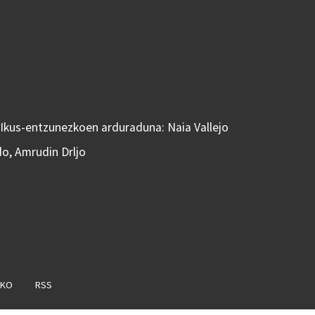
 Ikus-entzunezkoen arduraduna: Naia Vallejo
do, Amrudin Drljo
AKO
RSS