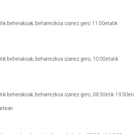
utik beherakoak, beharrezkoa izanez gero 11:00etatik
utik beherakoak, beharrezkoa izanez gero, 10:00etatik
utik beherakoak, beharrezkoa izanez gero, 08:30etik 19:30er
artean