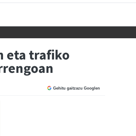
 eta trafiko
urrengoan
Gehitu gaitzazu Googlen