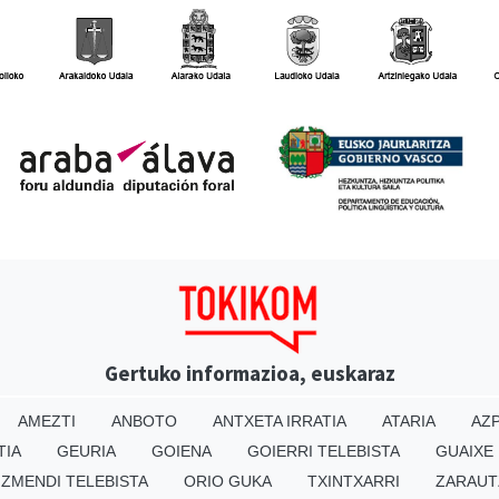
Gertuko informazioa, euskaraz
AMEZTI
ANBOTO
ANTXETA IRRATIA
ATARIA
AZP
TIA
GEURIA
GOIENA
GOIERRI TELEBISTA
GUAIXE
IZMENDI TELEBISTA
ORIO GUKA
TXINTXARRI
ZARAUT