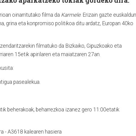
zako aparkatzeko tokiak gordeko dira.
ioan oinarritutako filma da
Karmele
. Erizain gazte euskaldu
na, grina eta konpromiso politikoa ditu ardatz, Europan 40ko
uzendaritzarekin filmatuko da Bizkaiko, Gipuzkoako eta
riaren 15etik apirilaren eta maiatzaren 27an.
usita:
tigua pasealekua.
utik beherakoak, beharrezkoa izanez gero 11:00etatik
ra - A3618 kalearen hasiera