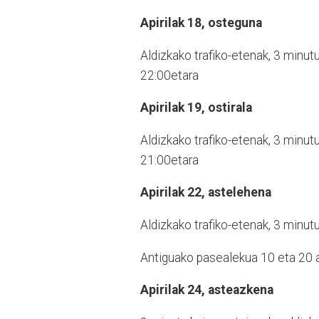
Apirilak 18, osteguna
Aldizkako trafiko-etenak, 3 minut
22:00etara
Apirilak 19, ostirala
Aldizkako trafiko-etenak, 3 minut
21:00etara
Apirilak 22, astelehena
Aldizkako trafiko-etenak, 3 minut
Antiguako pasealekua 10 eta 20 
Apirilak 24, asteazkena