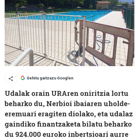
Gehitu gaitzazu Googlen
Udalak orain URAren oniritzia lortu
beharko du, Nerbioi ibaiaren uholde-
eremuari eragiten diolako, eta udalaz
gaindiko finantzaketa bilatu beharko
du 924.000 euroko inbertsioari aurre