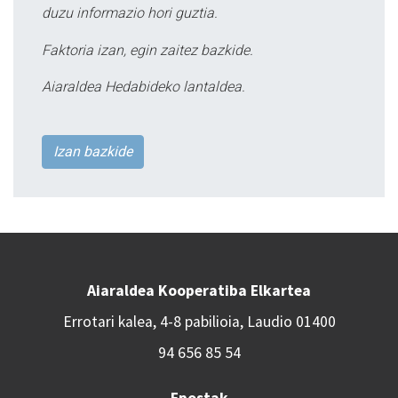
duzu informazio hori guztia.
Faktoria izan, egin zaitez bazkide.
Aiaraldea Hedabideko lantaldea.
Izan bazkide
Aiaraldea Kooperatiba Elkartea
Errotari kalea, 4-8 pabilioia, Laudio 01400
94 656 85 54