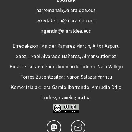
Epostak
harremanak@aiaraldea.eus
erredakzioa@aiaraldea.eus
agenda@aiaraldea.eus
Erredakzioa: Maider Ramirez Martin, Aitor Aspuru
Saez, Txabi Alvarado Bañares, Aimar Gutierrez
Bidarte Ikus-entzunezkoen arduraduna: Naia Vallejo
Torres Zuzentzailea: Naroa Salazar Yarritu
Komertzialak: Iera Garaio Ibarrondo, Amrudin Drljo
Codesyntaxek garatua