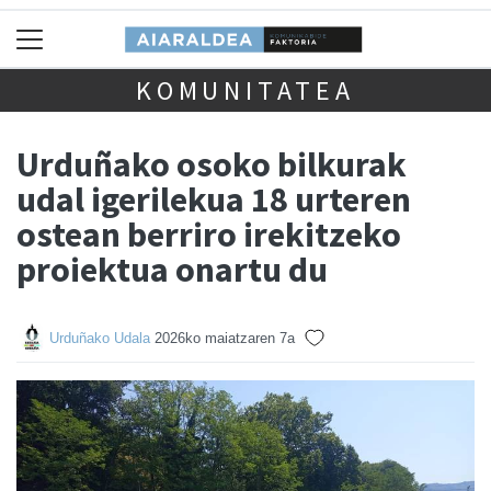
KOMUNITATEA
Urduñako osoko bilkurak
udal igerilekua 18 urteren
ostean berriro irekitzeko
proiektua onartu du
Urduñako Udala
2026ko maiatzaren 7a