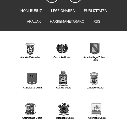
HONI BURUZ
LEGE OHARRA
PUBLIZITATEA
ARAUAK
HARREMANETARAKO
RSS