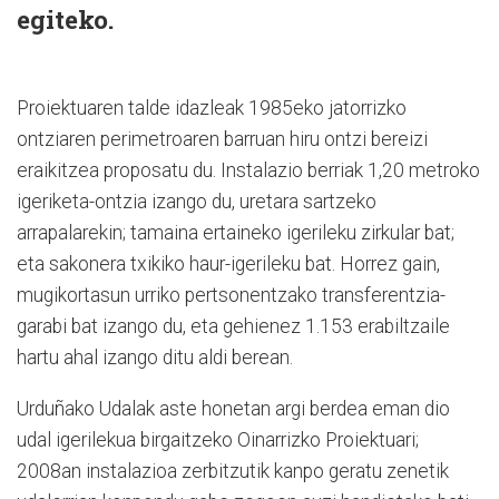
egiteko.
Proiektuaren talde idazleak 1985eko jatorrizko
ontziaren perimetroaren barruan hiru ontzi bereizi
eraikitzea proposatu du. Instalazio berriak 1,20 metroko
igeriketa-ontzia izango du, uretara sartzeko
arrapalarekin; tamaina ertaineko igerileku zirkular bat;
eta sakonera txikiko haur-igerileku bat. Horrez gain,
mugikortasun urriko pertsonentzako transferentzia-
garabi bat izango du, eta gehienez 1.153 erabiltzaile
hartu ahal izango ditu aldi berean.
Urduñako Udalak aste honetan argi berdea eman dio
udal igerilekua birgaitzeko Oinarrizko Proiektuari;
2008an instalazioa zerbitzutik kanpo geratu zenetik