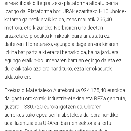
erreaktiboak biltegiratzeko plataforma altxatu berria
izango da. Plataforma hori URAk ezarritako H10 uholde-
kotaren gainetik eraikiko da, itsas mailatik 266,40
metrora, etorkizuneko Nerbioiren uholdeetan
arazketako produktu kimikoak ibaira arrastatu ez
daitezen. Horretarako, egungo aldagelen eraikinaren
izkina bat partzialki eraitsi beharko da, baina jarduera
egungo eraikin-bolumenaren barruan egingo da eta ez
du eraikitako azalera handituko, ezta lerrokadurak
aldatuko ere.
Exekuzio Materialeko Aurrekontua 924.175,40 eurokoa
da; gastu orokorrak, industria-etekina eta BEZa gehituta,
guztira 1.330.720 eurora igotzen da. Obraren
aurreikusitako epea sei hilabetekoa da, obra handiko
udal lizentzia eta URAren baimen sektoriala lortu