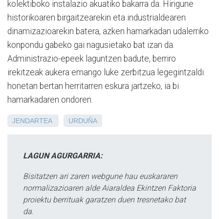
kolektiboko instalazio akuatiko bakarra da. Hirigune
historikoaren birgaitzearekin eta industrialdearen
dinamizazioarekin batera, azken hamarkadan udalerriko
konpondu gabeko gai nagusietako bat izan da.
Administrazio-epeek laguntzen badute, berriro
irekitzeak aukera emango luke zerbitzua legegintzaldi
honetan bertan herritarren eskura jartzeko, ia bi
hamarkadaren ondoren.
JENDARTEA
URDUÑA
LAGUN AGURGARRIA:
Bisitatzen ari zaren webgune hau euskararen
normalizazioaren alde Aiaraldea Ekintzen Faktoria
proiektu berrituak garatzen duen tresnetako bat
da.