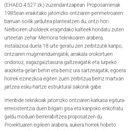
(EHAEO 4.527 zk.) zuzendaritzapean. Proposamenak
1985ean eraikitako jatorrizko ontziaren perimetroaren
barruan soilik jardutea planteatzen du; ontzi hori
Nerbioiren uholdeek eragindako kalteek hondatu zuten
urteetan zehar. Memoria teknikoaren arabera,
instalazioa duela 18 urte geratu zen zerbitzutik kanpo,
ontziaren mugimenduengatik, arrakala orokortuen
ondorioz, iragazgaiztasuna galtzeagatik eta lurpeko
arazketa-gelan behin eta berriz ura sartzeagatik; egoera
horrek ezinezkoa egiten zuen zerbitzua berriz martxan
jartzea esku-hartze estruktural sakonik gabe.
Irtenbide teknikoak jatorrizko ontziaren karkasa egitura-
erresistentzia duen bilgarri gisa eta kanpoko enkofratu
galdu moduan berrerabiltzea proposatzen du.
Proiektuaren egileen arabera, aukera horrek hobeto