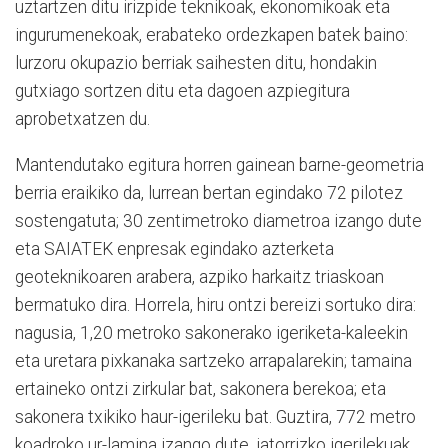
uztartzen ditu irizpide teknikoak, ekonomikoak eta
ingurumenekoak, erabateko ordezkapen batek baino:
lurzoru okupazio berriak saihesten ditu, hondakin
gutxiago sortzen ditu eta dagoen azpiegitura
aprobetxatzen du.
Mantendutako egitura horren gainean barne-geometria
berria eraikiko da, lurrean bertan egindako 72 pilotez
sostengatuta; 30 zentimetroko diametroa izango dute
eta SAIATEK enpresak egindako azterketa
geoteknikoaren arabera, azpiko harkaitz triaskoan
bermatuko dira. Horrela, hiru ontzi bereizi sortuko dira:
nagusia, 1,20 metroko sakonerako igeriketa-kaleekin
eta uretara pixkanaka sartzeko arrapalarekin; tamaina
ertaineko ontzi zirkular bat, sakonera berekoa; eta
sakonera txikiko haur-igerileku bat. Guztira, 772 metro
koadroko ur-lamina izango dute, jatorrizko igerilekuak