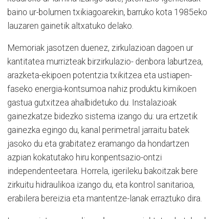
baino ur-bolumen txikiagoarekin, barruko kota 1985eko
lauzaren gainetik altxatuko delako.
Memoriak jasotzen duenez, zirkulazioan dagoen ur
kantitatea murrizteak birzirkulazio- denbora laburtzea,
arazketa-ekipoen potentzia txikitzea eta ustiapen-
faseko energia-kontsumoa nahiz produktu kimikoen
gastua gutxitzea ahalbidetuko du. Instalazioak
gainezkatze bidezko sistema izango du: ura ertzetik
gainezka egingo du, kanal perimetral jarraitu batek
jasoko du eta grabitatez eramango da hondartzen
azpian kokatutako hiru konpentsazio-ontzi
independenteetara. Horrela, igerileku bakoitzak bere
zirkuitu hidraulikoa izango du, eta kontrol sanitarioa,
erabilera bereizia eta mantentze-lanak erraztuko dira.