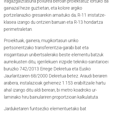
Iragazgaiztasuna poliurea beroan proiektatuz lortuko da
gainazal heze guztietan, eta kolore argiko
portzelanazko gresarekin amaituko da; R-11 irristatze-
klasea izango du ontzien barruan eta R-13 hondartza
perimetraletan.
Proiektuak, gainera, mugikortasun urriko
pertsonentzako transferentzia-garabi bat eta
irisgarritasun unibertsalerako beste elementu batzuk
aurreikusten ditu, igerilekuen irizpide tekniko-sanitarioei
buruzko 742/2013 Errege Dekretua eta Eusko
Jaurlaritzaren 68/2000 Dekretua betez. Araudi beraren
arabera, instalazioak gehienez 1.153 erabiltzaile hartu
ahal izango ditu aldi berean, bi metro koadroko ur-
laminako hiru bainulariren proportzioan kalkulatuta.
Jarduketaren funtsezko elementuetako bat