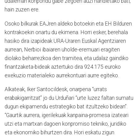
udalerrian konpondu gabe zegoen auzi handietako bati,
hain zuzen ere.
Osoko bilkurak EAJren aldeko botoekin eta EH Bilduren
kontrakoekin onartu du ekimena. Horri esker, berehala
hasiko dira izapideak URA-Uraren Euskal Agentziaren
aurrean, Nerbioi ibaiaren uholde-eremuari eragiten
diolako beharrezkoa den tramitea, eta udalaz gaindiko
finantzaketa-bideak aztertuko dira 924.175 euroko
exekuzio materialeko aurrekontuari aurre egiteko.
Alkateak, Iker Santocildesk, onarpena “urrats
erabakigarritzat” jo du Urduñari “urte luzez faltan sumatu
dugun ekipamendu estrategiko bat itzultzeko bidean”.
“Gaurtik aurrera, igerilekuak kanpaina-promesa izateari
utzi eta martxan dagoen konpromiso tekniko, juridiko
eta ekonomiko bihurtzen dira. Hori eskatu zigun