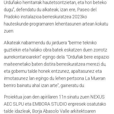
Urduñako herritarrak hautetsontzietan, eta hori beteko
dugu”, defendatu du alkateak; izan ere, Paseo del
Pradoko instalazioa berreskuratzea 2023ko
hauteskunde-programaren lehentasunen artean kokatu
zuen.
Alkateak nabarmendu du jarduera “berme tekniko
guztiekin eta halako obra batek eskatzen duen zorrotz
aurrekontarioarekin” egingo dela. “Orduñak bere espazio
maiteenetako baten distira berreskuratzea merezi du,
eta gobernu talde honek entzunez, apaltasunez eta
irmotasunez lan egingo du lehen pertsona La Mueran
berriro bainatu ahal izan arte”, gaineratu du.
Proiektua joan den apirilaren 11n sinatu zuen NEXUS
AEC SLPU eta EMBORA STUDIO enpresek osatutako
talde idazleak, Borja Abasolo Valle arkitektoaren