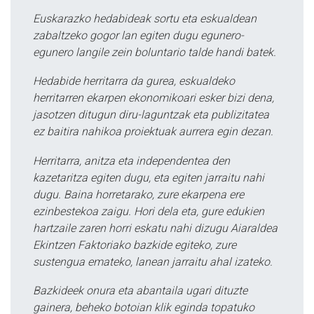
Euskarazko hedabideak sortu eta eskualdean
zabaltzeko gogor lan egiten dugu egunero-
egunero langile zein boluntario talde handi batek.
Hedabide herritarra da gurea, eskualdeko
herritarren ekarpen ekonomikoari esker bizi dena,
jasotzen ditugun diru-laguntzak eta publizitatea
ez baitira nahikoa proiektuak aurrera egin dezan.
Herritarra, anitza eta independentea den
kazetaritza egiten dugu, eta egiten jarraitu nahi
dugu. Baina horretarako, zure ekarpena ere
ezinbestekoa zaigu. Hori dela eta, gure edukien
hartzaile zaren horri eskatu nahi dizugu Aiaraldea
Ekintzen Faktoriako bazkide egiteko, zure
sustengua emateko, lanean jarraitu ahal izateko.
Bazkideek onura eta abantaila ugari dituzte
gainera, beheko botoian klik eginda topatuko