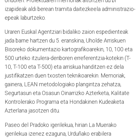
ondoren. Proiektuaren memoriak aitortzen du bi
izapideak aldi berean tramita daitezkeela administrazio-
epeak laburtzeko.
Uraren Euskal Agentziari bidaliko zaion espedienteak
jada barne hartzen du 5. eranskina, Uholde Arriskuen
Bisoreko dokumentazio kartografikoarekin, 10, 100 eta
500 urteko itzulera-denboren erreferentzia-kotekin (T-
10, T-100 eta T-500) eta arriskua handitzen ez dela
justifikatzen duen txosten teknikoarekin. Memoriak,
gainera, LEAN metodologiako plangintza zehatza,
Segurtasun eta Osasun Oinarrizko Azterketa, Kalitate
Kontrolerako Programa eta Hondakinen Kudeaketa
Azterlana jasotzen ditu.
Paseo del Pradoko igerilekua, hirian La Muerako
igerilekua izenez ezaguna, Urduñako erabilera