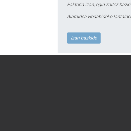
Faktoria izan, egin zaitez bazki
Aiaraldea Hedabideko lantalde
Izan bazkide