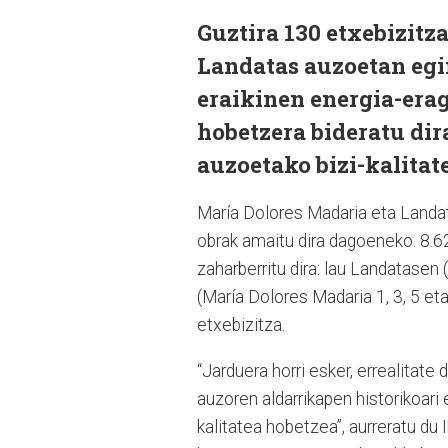
Guztira 130 etxebizitz
Landatas auzoetan egi
eraikinen energia-erag
hobetzera bideratu dira
auzoetako bizi-kalitat
María Dolores Madaria eta Landat
obrak amaitu dira dagoeneko. 8.62
zaharberritu dira: lau Landatasen
(María Dolores Madaria 1, 3, 5 et
etxebizitza.
“Jarduera horri esker, errealitate
auzoren aldarrikapen historikoari
kalitatea hobetzea”, aurreratu du