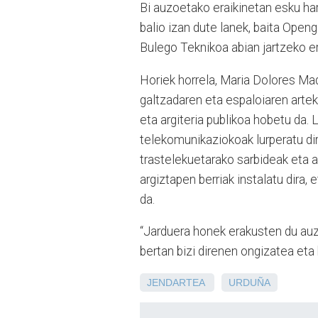
Bi auzoetako eraikinetan esku ha
balio izan dute lanek, baita Ope
Bulego Teknikoa abian jartzeko er
Horiek horrela, Maria Dolores Mad
galtzadaren eta espaloiaren artek
eta argiteria publikoa hobetu da.
telekomunikaziokoak lurperatu dir
trastelekuetarako sarbideak eta arr
argiztapen berriak instalatu dira,
da.
“Jarduera honek erakusten du auzo
bertan bizi direnen ongizatea eta
JENDARTEA
URDUÑA