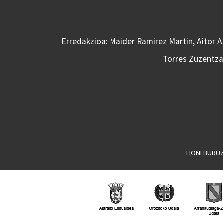
Erredakzioa: Maider Ramirez Martin, Aitor 
Torres Zuzentzai
HONI BURU