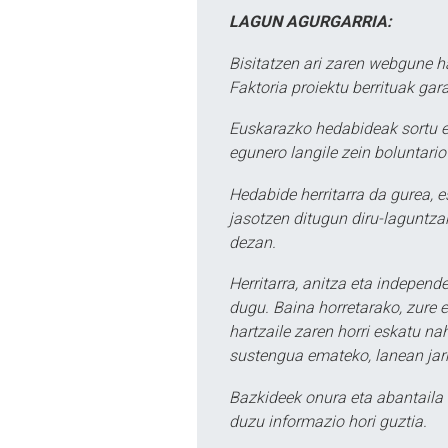
LAGUN AGURGARRIA:
Bisitatzen ari zaren webgune h
Faktoria proiektu berrituak gar
Euskarazko hedabideak sortu e
egunero langile zein boluntario
Hedabide herritarra da gurea, 
jasotzen ditugun diru-laguntzak
dezan.
Herritarra, anitza eta independe
dugu. Baina horretarako, zure e
hartzaile zaren horri eskatu na
sustengua emateko, lanean jarr
Bazkideek onura eta abantaila 
duzu informazio hori guztia.