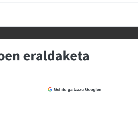
oen eraldaketa
Gehitu gaitzazu Googlen