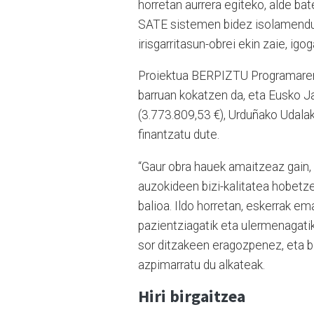
horretan aurrera egiteko, alde ba
SATE sistemen bidez isolamendu te
irisgarritasun-obrei ekin zaie, igo
Proiektua BERPIZTU Programaren 
barruan kokatzen da, eta Eusko Ja
(3.773.809,53 €), Urduñako Udalak
finantzatu dute.
“Gaur obra hauek amaitzeaz gain,
auzokideen bizi-kalitatea hobetz
balioa. Ildo horretan, eskerrak em
pazientziagatik eta ulermenagati
sor ditzakeen eragozpenez, eta b
azpimarratu du alkateak.
Hiri birgaitzea