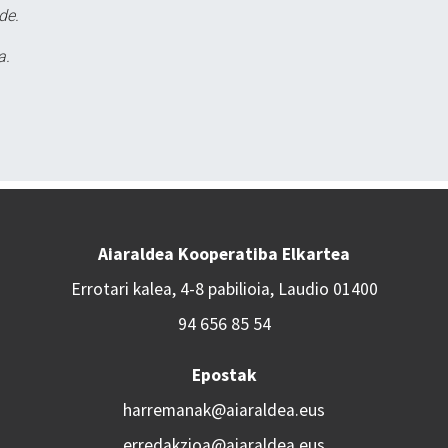
de.
a.
Aiaraldea Kooperatiba Elkartea
Errotari kalea, 4-8 pabilioia, Laudio 01400
94 656 85 54
Epostak
harremanak@aiaraldea.eus
erredakzioa@aiaraldea.eus