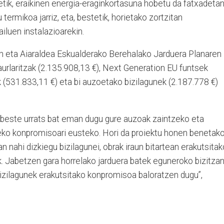
tetik, eraikinen energia-eraginkortasuna hobetu da fatxadeta
rmikoa jarriz, eta, bestetik, horietako zortzitan
gailuen instalazioarekin.
eta Aiaraldea Eskualderako Berehalako Jarduera Planaren
urlaritzak (2.135.908,13 €), Next Generation EU funtsek
 (531.833,11 €) eta bi auzoetako bizilagunek (2.187.778 €)
 beste urrats bat eman dugu gure auzoak zaintzeko eta
eko konpromisoari eusteko. Hori da proiektu honen benetak
an nahi dizkiegu bizilagunei, obrak iraun bitartean erakutsitak
k. Jabetzen gara horrelako jarduera batek eguneroko bizitza
izilagunek erakutsitako konpromisoa baloratzen dugu”,