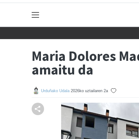
Maria Dolores Ma
amaitu da
Urduñako Udala
2026ko uztailaren 2a