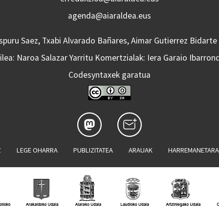
agenda@aiaraldea.eus
Aspuru Saez, Txabi Alvarado Bañares, Aimar Gutierrez Bidarte
lea: Naroa Salazar Yarritu Komertzialak: Iera Garaio Ibarron
Codesyntaxek garatua
Z
LEGE OHARRA
PUBLIZITATEA
ARAUAK
HARREMANETAR