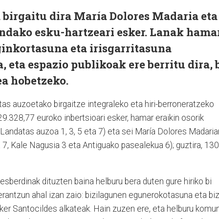
a birgaitu dira María Dolores Madaria eta
ndako esku-hartzeari esker. Lanak hama
inkortasuna eta irisgarritasuna
, eta espazio publikoak ere berritu dira, 
ea hobetzeko.
as auzoetako birgaitze integraleko eta hiri-berroneratzeko
9.328,77 euroko inbertsioari esker, hamar eraikin osorik
 (Landatas auzoa 1, 3, 5 eta 7) eta sei María Dolores Madaria
a 7, Kale Nagusia 3 eta Antiguako pasealekua 6); guztira, 130
 desberdinak dituzten baina helburu bera duten gure hiriko bi
 erantzun ahal izan zaio: bizilagunen egunerokotasuna eta biz
 Iker Santocildes alkateak. Hain zuzen ere, eta helburu komu