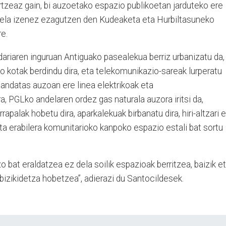
rtzeaz gain, bi auzoetako espazio publikoetan jarduteko ere
ngela izenez ezagutzen den Kudeaketa eta Hurbiltasuneko
e.
ariaren inguruan Antiguako pasealekua berriz urbanizatu da,
o kotak berdindu dira, eta telekomunikazio-sareak lurperatu
 Landatas auzoan ere linea elektrikoak eta
a, PGLko andelaren ordez gas naturala auzora iritsi da,
apalak hobetu dira, aparkalekuak birbanatu dira, hiri-altzari 
 eta erabilera komunitarioko kanpoko espazio estali bat sortu
 bat eraldatzea ez dela soilik espazioak berritzea, baizik e
 bizikidetza hobetzea”, adierazi du Santocildesek.