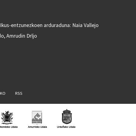
 Ikus-entzunezkoen arduraduna: Naia Vallejo
do, Amrudin Drljo
AKO
RSS