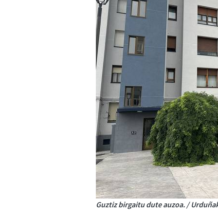
Guztiz birgaitu dute auzoa. / Urduña