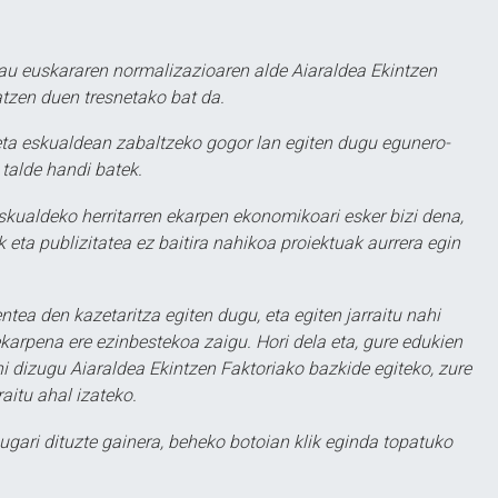
au euskararen normalizazioaren alde Aiaraldea Ekintzen
atzen duen tresnetako bat da.
ta eskualdean zabaltzeko gogor lan egiten dugu egunero-
 talde handi batek.
eskualdeko herritarren ekarpen ekonomikoari esker bizi dena,
 eta publizitatea ez baitira nahikoa proiektuak aurrera egin
ntea den kazetaritza egiten dugu, eta egiten jarraitu nahi
karpena ere ezinbestekoa zaigu. Hori dela eta, gure edukien
hi dizugu Aiaraldea Ekintzen Faktoriako bazkide egiteko, zure
aitu ahal izateko.
ugari dituzte gainera, beheko botoian klik eginda topatuko