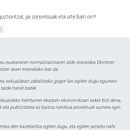
ztiontzat, jai zoriontsuak eta urte barri on!!!
O
au euskararen normalizazioaren alde Aiaraldea Ekintzen
atzen duen tresnetako bat da.
ta eskualdean zabaltzeko gogor lan egiten dugu egunero-
 talde handi batek.
eskualdeko herritarren ekarpen ekonomikoari esker bizi dena,
 eta publizitatea ez baitira nahikoa proiektuak aurrera egin
ntea den kazetaritza egiten dugu, eta egiten jarraitu nahi