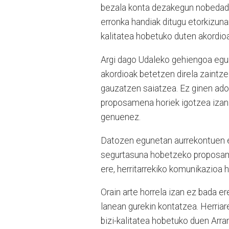
bezala konta dezakegun nobedade
erronka handiak ditugu etorkizunar
kalitatea hobetuko duten akordio
Argi dago Udaleko gehiengoa egun
akordioak betetzen direla zaintze
gauzatzen saiatzea. Ez ginen ados
proposamena horiek igotzea izan z
genuenez.
Datozen egunetan aurrekontuen e
segurtasuna hobetzeko proposamena
ere, herritarrekiko komunikazioa 
Orain arte horrela izan ez bada e
lanean gurekin kontatzea. Herriare
bizi-kalitatea hobetuko duen Arra