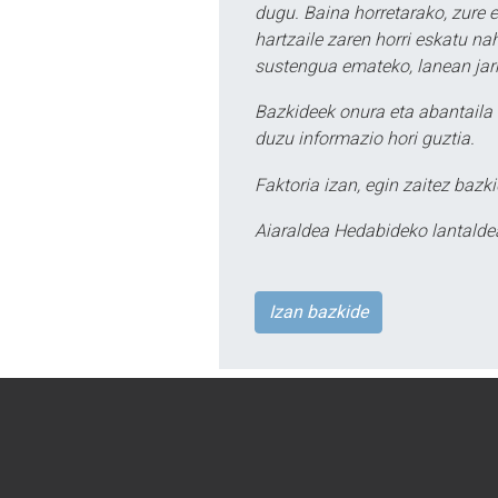
dugu. Baina horretarako, zure e
hartzaile zaren horri eskatu na
sustengua emateko, lanean jarr
Bazkideek onura eta abantaila 
duzu informazio hori guztia.
Faktoria izan, egin zaitez bazki
Aiaraldea Hedabideko lantalde
Izan bazkide