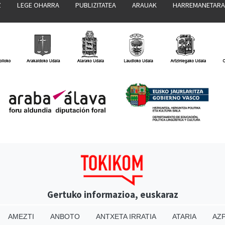
Z
LEGE OHARRA
PUBLIZITATEA
ARAUAK
HARREMANETAR
Gertuko informazioa, euskaraz
AMEZTI
ANBOTO
ANTXETA IRRATIA
ATARIA
AZP