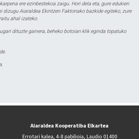
karpena ere ezinbestekoa zaigu. Hori dela eta, gure edukien
hi dizugu Aiaraldea Ekintzen Faktoriako bazkide egiteko, zure
aitu ahal izateko.
ugari dituzte gainera, beheko botoian klik eginda topatuko
de.
a.
Aiaraldea Kooperatiba Elkartea
Errotari kalea, 4-8 pabilioia, Laudio 01400