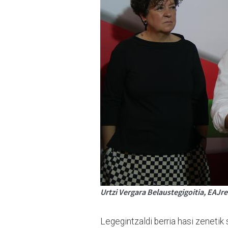
Urtzi Vergara Belaustegigoitia, EAJre
Legegintzaldi berria hasi zenetik s