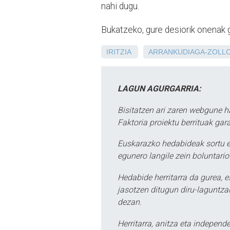
nahi dugu.
Bukatzeko, gure desiorik onenak gu
IRITZIA
ARRANKUDIAGA-ZOLL
LAGUN AGURGARRIA:
Bisitatzen ari zaren webgune h
Faktoria proiektu berrituak gar
Euskarazko hedabideak sortu e
egunero langile zein boluntario
Hedabide herritarra da gurea, 
jasotzen ditugun diru-laguntzak
dezan.
Herritarra, anitza eta independe