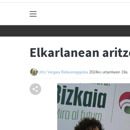
Elkarlanean aritz
Urtzi Vergara Belaustegigoitia
2024ko urtarrilaren 19a