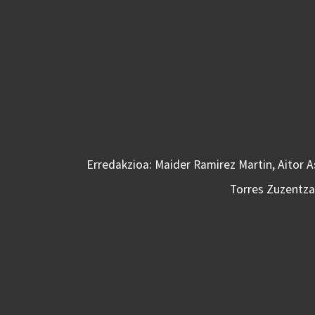
Erredakzioa: Maider Ramirez Martin, Aitor 
Torres Zuzentzai