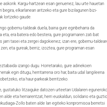
 askorik. Kargu-hartzean esan genuenez, lau urte hauetan
i begira, elkarlanean aritzeko eta gure bizilagunen bizi-
ak lortzeko gaude.
go gobernu-taldeak duela, baina gure eginbeharra da
a eta, era batera edo bestera, gure programaren zati bat
 jarri tasei eta zergei dagokienez; izan ere, gobernu-taldea
en, eta gureak, berriz, izoztea, gure programan esan
ztabaida izango dugu. Horretarako, gure adinekoen
k egin ditugu, herritarrena oro har, baita udal langileena
hobetzeko, eta haur-parkeak berritzeko.
re, gustatuko litzaiguke datozen urteetan Udalaren egunerok
n alde eta herriarentzat, herri euskaldun, solidario eta guzti
nkudiaga-Zollo baten alde lan egiteko konpromisoa berretsi