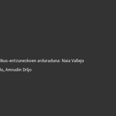
 Ikus-entzunezkoen arduraduna: Naia Vallejo
do, Amrudin Drljo