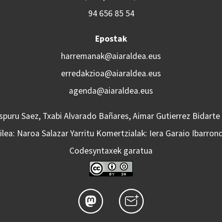
94 656 85 54
Epostak
harremanak@aiaraldea.eus
erredakzioa@aiaraldea.eus
agenda@aiaraldea.eus
Aspuru Saez, Txabi Alvarado Bañares, Aimar Gutierrez Bidarte
lea: Naroa Salazar Yarritu Komertzialak: Iera Garaio Ibarron
Codesyntaxek garatua