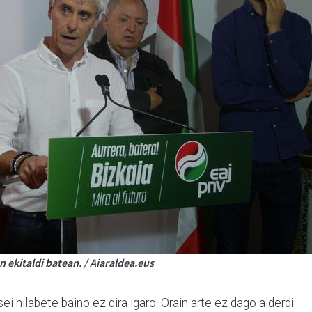
n ekitaldi batean. / Aiaraldea.eus
ei hilabete baino ez dira igaro. Orain arte ez dago alderdi