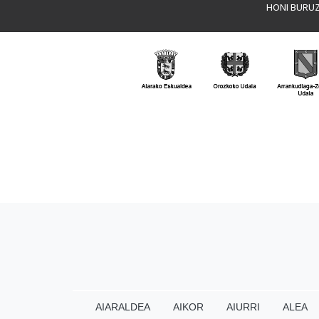
HONI BURU
AIARALDEA
AIKOR
AIURRI
ALEA