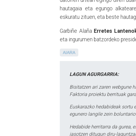
datorren urtean egingo diren ud
hautagaia eta egungo alkatear
eskuratu zituen, eta beste hautag
Garbiñe Alaña
Erretes Lanteno
eta ingurumen batzordeko presid
AIARA
LAGUN AGURGARRIA:
Bisitatzen ari zaren webgune h
Faktoria proiektu berrituak gar
Euskarazko hedabideak sortu e
egunero langile zein boluntario
Hedabide herritarra da gurea, 
jasotzen ditugun diru-laguntzak