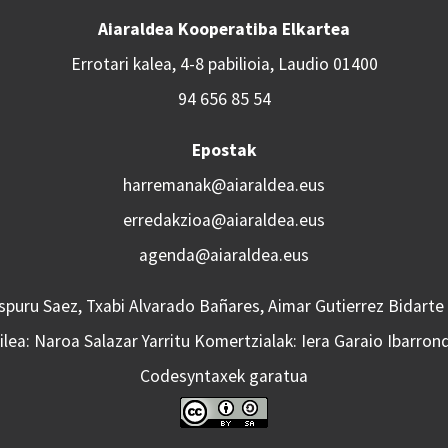
Aiaraldea Kooperatiba Elkartea
Errotari kalea, 4-8 pabilioia, Laudio 01400
94 656 85 54
Epostak
harremanak@aiaraldea.eus
erredakzioa@aiaraldea.eus
agenda@aiaraldea.eus
Aspuru Saez, Txabi Alvarado Bañares, Aimar Gutierrez Bidarte
lea: Naroa Salazar Yarritu Komertzialak: Iera Garaio Ibarron
Codesyntaxek garatua