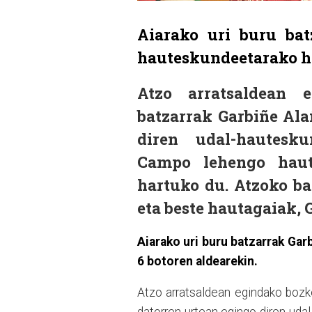
Aiarako uri buru bat
hauteskundeetarako ha
Atzo arratsaldean 
batzarrak
Garbiñe Ala
diren udal-hautesk
Campo lehengo haut
hartuko du. Atzoko ba
eta beste hautagaiak, 
Aiarako uri buru batzarrak Gar
6 botoren aldearekin.
Atzo arratsaldean egindako bozke