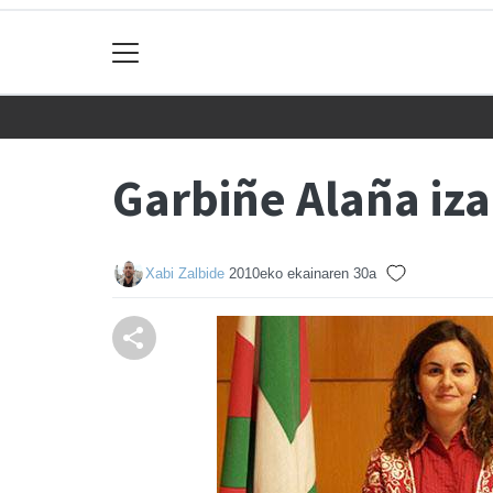
Garbiñe Alaña iz
Xabi Zalbide
2010eko ekainaren 30a