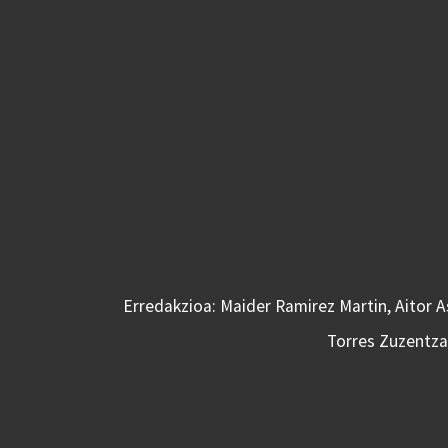
Erredakzioa: Maider Ramirez Martin, Aitor 
Torres Zuzentzai