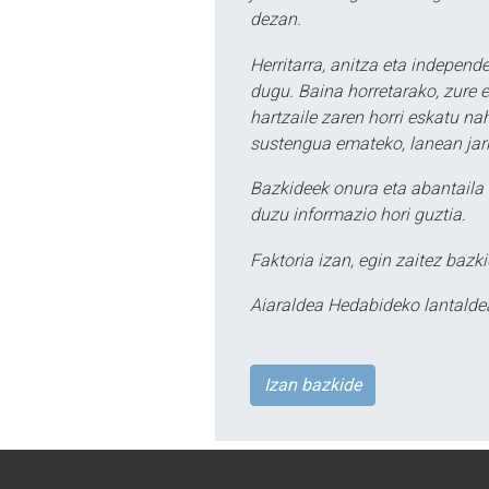
dezan.
Herritarra, anitza eta independe
dugu. Baina horretarako, zure e
hartzaile zaren horri eskatu na
sustengua emateko, lanean jarr
Bazkideek onura eta abantaila 
duzu informazio hori guztia.
Faktoria izan, egin zaitez bazki
Aiaraldea Hedabideko lantalde
Izan bazkide