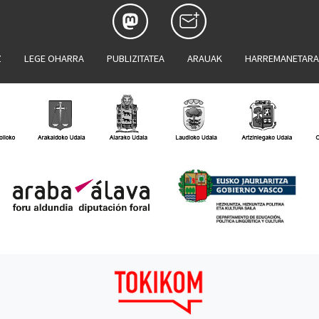
Z
LEGE OHARRA
PUBLIZITATEA
ARAUAK
HARREMANETAR