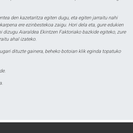
ntea den kazetaritza egiten dugu, eta egiten jarraitu nahi
karpena ere ezinbestekoa zaigu. Hori dela eta, gure edukien
hi dizugu Aiaraldea Ekintzen Faktoriako bazkide egiteko, zure
aitu ahal izateko.
ugari dituzte gainera, beheko botoian klik eginda topatuko
de.
a.