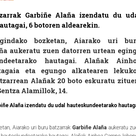
zarrak Garbiñe Alaña izendatu du ud
utagai, 6 botoren aldearekin.
egindako bozketan, Aiarako uri bu
ña
aukeratu zuen datorren urtean egin
undeetarako hautagai. Alañak Ainh
agaia eta egungo alkatearen lekuk
tzarrean Alañak 20 boto eskuratu zitue
Gentza Alamillok, 14.
biñe Alaña izendatu du udal hauteskundeetarako hautaga
tan, Aiarako uri buru batzarrak
Garbiñe Alaña
aukeratu zu