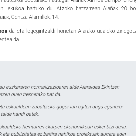
al-hauteskundeetarako hautagai. Alañak Ainhoa Campo lehe
en lekukoa hartuko du. Atzoko batzarrean Alañak 20 bo
aiak, Gentza Alamillok, 14.
koa
da eta legegintzaldi honetan Aiarako udaleko zinegotz
entea da.
au euskararen normalizazioaren alde Aiaraldea Ekintzen
atzen duen tresnetako bat da.
ta eskualdean zabaltzeko gogor lan egiten dugu egunero-
 talde handi batek.
eskualdeko herritarren ekarpen ekonomikoari esker bizi dena,
 eta publizitatea ez baitira nahikoa proiektuak aurrera egin