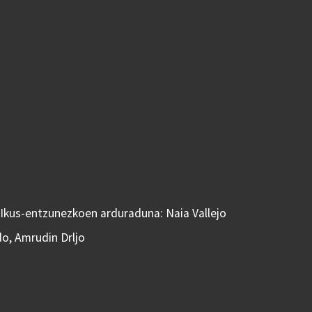
 Ikus-entzunezkoen arduraduna: Naia Vallejo
do, Amrudin Drljo