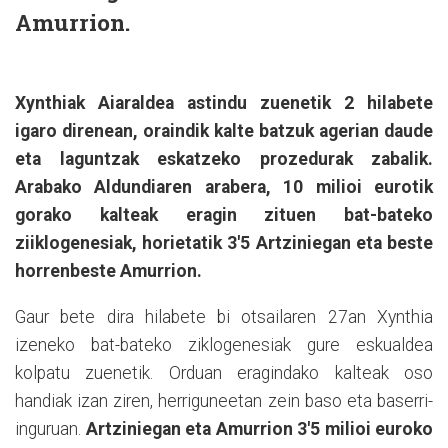
Amurrion.
Xynthiak Aiaraldea astindu zuenetik 2 hilabete
igaro direnean, oraindik kalte batzuk agerian daude
eta laguntzak eskatzeko prozedurak zabalik.
Arabako Aldundiaren arabera, 10 milioi eurotik
gorako kalteak eragin zituen bat-bateko
ziiklogenesiak, horietatik 3'5 Artziniegan eta beste
horrenbeste Amurrion.
Gaur bete dira hilabete bi otsailaren 27an Xynthia
izeneko bat-bateko ziklogenesiak gure eskualdea
kolpatu zuenetik. Orduan eragindako kalteak oso
handiak izan ziren, herriguneetan zein baso eta baserri-
inguruan.
Artziniegan eta Amurrion 3'5 milioi euroko