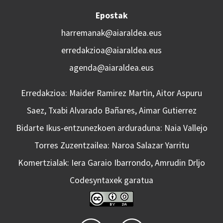
Epostak
harremanak@aiaraldea.eus
erredakzioa@aiaraldea.eus
agenda@aiaraldea.eus
Erredakzioa: Maider Ramirez Martin, Aitor Aspuru
Saez, Txabi Alvarado Bañares, Aimar Gutierrez
Bidarte Ikus-entzunezkoen arduraduna: Naia Vallejo
Torres Zuzentzailea: Naroa Salazar Yarritu
Komertzialak: Iera Garaio Ibarrondo, Amrudin Drljo
Codesyntaxek garatua