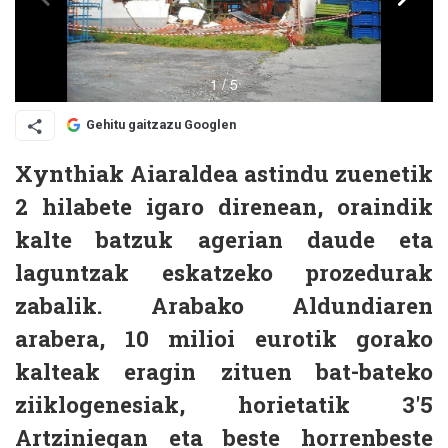
Gehitu gaitzazu Googlen
Xynthiak Aiaraldea astindu zuenetik
2 hilabete igaro direnean, oraindik
kalte batzuk agerian daude eta
laguntzak eskatzeko prozedurak
zabalik. Arabako Aldundiaren
arabera, 10 milioi eurotik gorako
kalteak eragin zituen bat-bateko
ziiklogenesiak, horietatik 3'5
Artziniegan eta beste horrenbeste