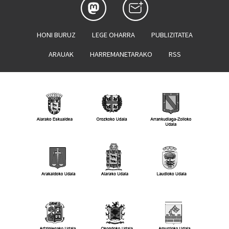
HONI BURUZ
LEGE OHARRA
PUBLIZITATEA
ARAUAK
HARREMANETARAKO
RSS