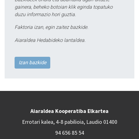
gainera, beheko botoian klik eginda topatuko
duzu informazio hori guztia.
Faktoria izan, egin zaitez bazkide.
Aiaraldea Hedabideko lantaldea.
Izan bazkide
Aiaraldea Kooperatiba Elkartea
Errotari kalea, 4-8 pabilioia, Laudio 01400
94 656 85 54