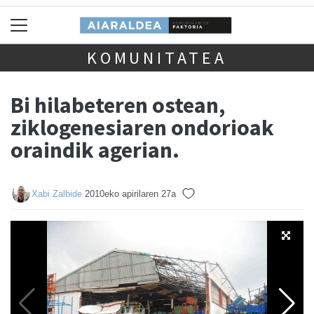
KOMUNITATEA
Bi hilabeteren ostean,
ziklogenesiaren ondorioak
oraindik agerian.
Xabi Zalbide
2010eko apirilaren 27a