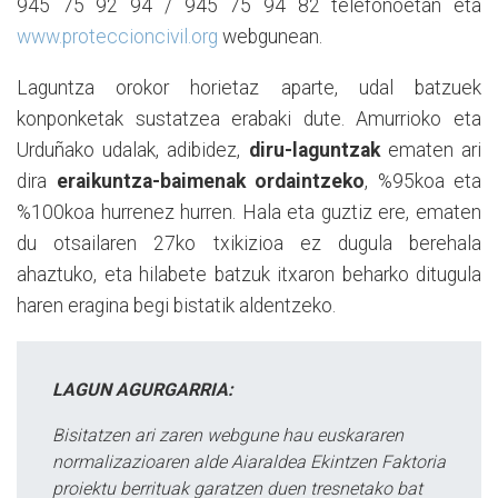
945 75 92 94 / 945 75 94 82 telefonoetan eta
www.proteccioncivil.org
webgunean.
Laguntza orokor horietaz aparte, udal batzuek
konponketak sustatzea erabaki dute. Amurrioko eta
Urduñako udalak, adibidez,
diru-laguntzak
ematen ari
dira
eraikuntza-baimenak ordaintzeko
, %95koa eta
%100koa hurrenez hurren. Hala eta guztiz ere, ematen
du otsailaren 27ko txikizioa ez dugula berehala
ahaztuko, eta hilabete batzuk itxaron beharko ditugula
haren eragina begi bistatik aldentzeko.
LAGUN AGURGARRIA:
Bisitatzen ari zaren webgune hau euskararen
normalizazioaren alde Aiaraldea Ekintzen Faktoria
proiektu berrituak garatzen duen tresnetako bat