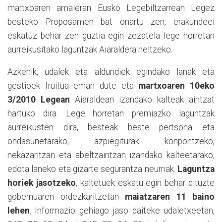
martxoaren amaieran Eusko Legebiltzarrean Legez
besteko Proposamen bat onartu zen, erakundeei
eskatuz behar zen guztia egin zezatela lege horretan
aurreikusitako laguntzak Aiaraldera heltzeko.
Azkenik, udalek eta aldundiek egindako lanak eta
gestioek fruitua eman dute eta
martxoaren 10eko
3/2010 Legean
Aiaraldean izandako kalteak aintzat
hartuko dira. Lege horretan premiazko laguntzak
aurreikusten dira, besteak beste pertsona eta
ondasunetarako, azpiegiturak konpontzeko,
nekazaritzan eta abeltzaintzan izandako kalteetarako,
edota laneko eta gizarte segurantza neurriak.
Laguntza
horiek jasotzeko
, kaltetuek eskatu egin behar dituzte
gobernuaren ordezkaritzetan
maiatzaren 11 baino
lehen
. Informazio gehiago jaso daiteke udaletxeetan,