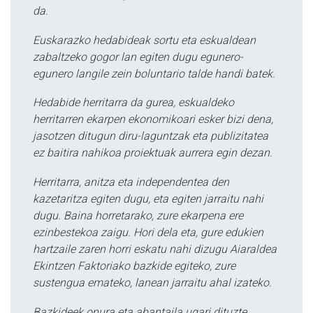
da.
Euskarazko hedabideak sortu eta eskualdean
zabaltzeko gogor lan egiten dugu egunero-
egunero langile zein boluntario talde handi batek.
Hedabide herritarra da gurea, eskualdeko
herritarren ekarpen ekonomikoari esker bizi dena,
jasotzen ditugun diru-laguntzak eta publizitatea
ez baitira nahikoa proiektuak aurrera egin dezan.
Herritarra, anitza eta independentea den
kazetaritza egiten dugu, eta egiten jarraitu nahi
dugu. Baina horretarako, zure ekarpena ere
ezinbestekoa zaigu. Hori dela eta, gure edukien
hartzaile zaren horri eskatu nahi dizugu Aiaraldea
Ekintzen Faktoriako bazkide egiteko, zure
sustengua emateko, lanean jarraitu ahal izateko.
Bazkideek onura eta abantaila ugari dituzte