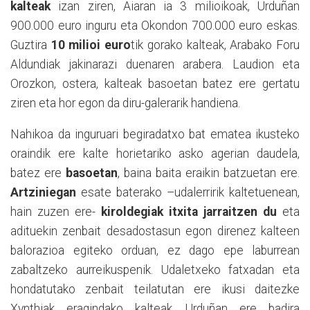
kalteak
izan ziren, Aiaran ia 3 milioikoak, Urduñan
900.000 euro inguru eta Okondon 700.000 euro eskas.
Guztira
10 milioi euro
tik gorako kalteak, Arabako Foru
Aldundiak jakinarazi duenaren arabera. Laudion eta
Orozkon, ostera, kalteak basoetan batez ere gertatu
ziren eta hor egon da diru-galerarik handiena.
Nahikoa da inguruari begiradatxo bat ematea ikusteko
oraindik ere kalte horietariko asko agerian daudela,
batez ere
basoetan
, baina baita eraikin batzuetan ere.
Artziniegan
esate baterako –udalerririk kaltetuenean,
hain zuzen ere-
kiroldegiak itxita jarraitzen du
eta
adituekin zenbait desadostasun egon direnez kalteen
balorazioa egiteko orduan, ez dago epe laburrean
zabaltzeko aurreikuspenik. Udaletxeko fatxadan eta
hondatutako zenbait teilatutan ere ikusi daitezke
Xynthiak eragindako kalteak. Urduñan ere badira