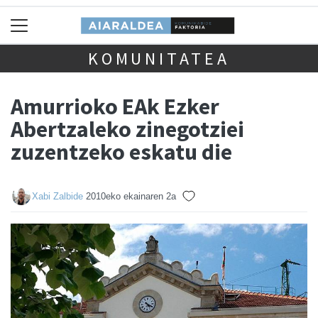
KOMUNITATEA
Amurrioko EAk Ezker
Abertzaleko zinegotziei
zuzentzeko eskatu die
Xabi Zalbide
2010eko ekainaren 2a