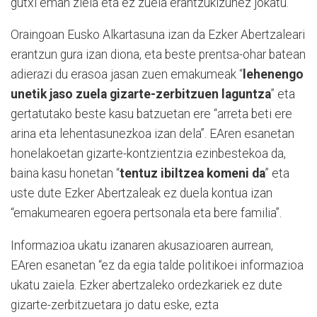
gutxi eman ziela eta ez zuela erantzukizunez jokatu.
Oraingoan Eusko Alkartasuna izan da Ezker Abertzaleari
erantzun gura izan diona, eta beste prentsa-ohar batean
adierazi du erasoa jasan zuen emakumeak “
lehenengo
unetik jaso zuela gizarte-zerbitzuen laguntza
” eta
gertatutako beste kasu batzuetan ere “arreta beti ere
arina eta lehentasunezkoa izan dela”. EAren esanetan
honelakoetan gizarte-kontzientzia ezinbestekoa da,
baina kasu honetan “
tentuz ibiltzea komeni da
” eta
uste dute Ezker Abertzaleak ez duela kontua izan
“emakumearen egoera pertsonala eta bere familia”.
Informazioa ukatu izanaren akusazioaren aurrean,
EAren esanetan “ez da egia talde politikoei informazioa
ukatu zaiela. Ezker abertzaleko ordezkariek ez dute
gizarte-zerbitzuetara jo datu eske, ezta