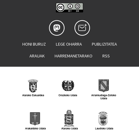
HONI BURUZ
LEGE OHARRA
PUBLIZITATEA
ARAUAK
HARREMANETARAKO
RSS