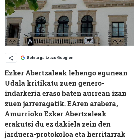
Gehitu gaitzazu Googlen
Ezker Abertzaleak lehengo egunean
Udala kritikatu zuen genero-
indarkeria eraso baten aurrean izan
zuen jarreragatik. EAren arabera,
Amurrioko Ezker Abertzaleak
erakutsi du ez dakiela zein den
jarduera-protokoloa eta herritarrak