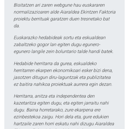
Bisitatzen ari zaren webgune hau euskararen
normalizazioaren alde Aiaraldea Ekintzen Faktoria
proiektu berrituak garatzen duen tresnetako bat
da.
Euskarazko hedabideak sortu eta eskualdean
zabaltzeko gogor lan egiten dugu egunero-
egunero langile zein boluntario talde handi batek.
Hedabide herritarra da gurea, eskualdeko
herritarren ekarpen ekonomikoari esker bizi dena,
jasotzen ditugun diru-laguntzak eta publizitatea
ez baitira nahikoa proiektuak aurrera egin dezan.
Herritarra, anitza eta independentea den
kazetaritza egiten dugu, eta egiten jarraitu nahi
dugu. Baina horretarako, zure ekarpena ere
ezinbestekoa zaigu. Hori dela eta, gure edukien
hartzaile zaren horri eskatu nahi dizugu Aiaraldea