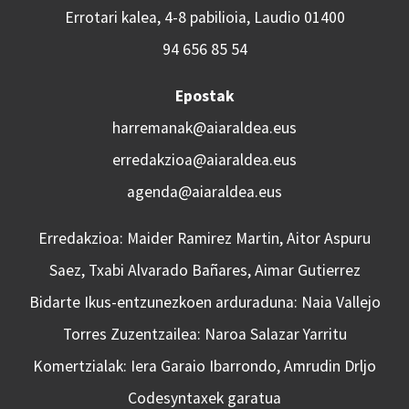
Errotari kalea, 4-8 pabilioia, Laudio 01400
94 656 85 54
Epostak
harremanak@aiaraldea.eus
erredakzioa@aiaraldea.eus
agenda@aiaraldea.eus
Erredakzioa: Maider Ramirez Martin, Aitor Aspuru
Saez, Txabi Alvarado Bañares, Aimar Gutierrez
Bidarte Ikus-entzunezkoen arduraduna: Naia Vallejo
Torres Zuzentzailea: Naroa Salazar Yarritu
Komertzialak: Iera Garaio Ibarrondo, Amrudin Drljo
Codesyntaxek garatua