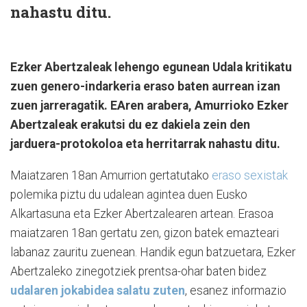
nahastu ditu.
Ezker Abertzaleak lehengo egunean Udala kritikatu
zuen genero-indarkeria eraso baten aurrean izan
zuen jarreragatik. EAren arabera, Amurrioko Ezker
Abertzaleak erakutsi du ez dakiela zein den
jarduera-protokoloa eta herritarrak nahastu ditu.
Maiatzaren 18an Amurrion gertatutako
eraso sexistak
polemika piztu du udalean agintea duen Eusko
Alkartasuna eta Ezker Abertzalearen artean. Erasoa
maiatzaren 18an gertatu zen, gizon batek emazteari
labanaz zauritu zuenean. Handik egun batzuetara, Ezker
Abertzaleko zinegotziek prentsa-ohar baten bidez
udalaren jokabidea salatu zuten
, esanez informazio