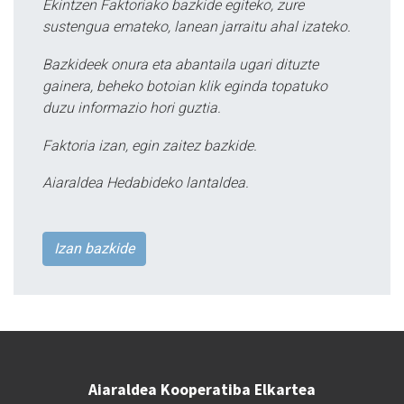
Ekintzen Faktoriako bazkide egiteko, zure
sustengua emateko, lanean jarraitu ahal izateko.
Bazkideek onura eta abantaila ugari dituzte
gainera, beheko botoian klik eginda topatuko
duzu informazio hori guztia.
Faktoria izan, egin zaitez bazkide.
Aiaraldea Hedabideko lantaldea.
Izan bazkide
Aiaraldea Kooperatiba Elkartea