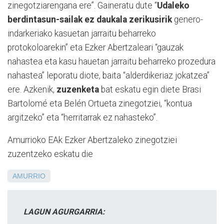
zinegotziarengana ere”. Gaineratu dute “
Udaleko
berdintasun-sailak ez daukala zerikusirik
genero-
indarkeriako kasuetan jarraitu beharreko
protokoloarekin” eta Ezker Abertzaleari “gauzak
nahastea eta kasu hauetan jarraitu beharreko prozedura
nahastea” leporatu diote, baita “alderdikeriaz jokatzea”
ere. Azkenik,
zuzenketa
bat eskatu egin diete Brasi
Bartolomé eta Belén Ortueta zinegotziei, “kontua
argitzeko” eta “herritarrak ez nahasteko”.
Amurrioko EAk Ezker Abertzaleko zinegotziei
zuzentzeko eskatu die
AMURRIO
LAGUN AGURGARRIA: