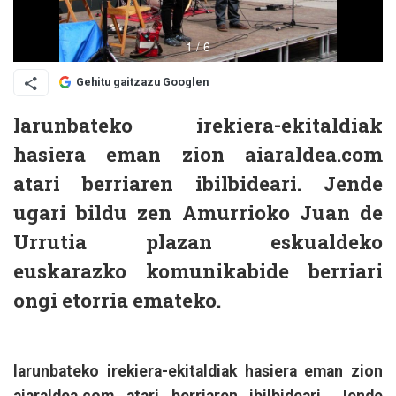
Gehitu gaitzazu Googlen
larunbateko irekiera-ekitaldiak
hasiera eman zion aiaraldea.com
atari berriaren ibilbideari. Jende
ugari bildu zen Amurrioko Juan de
Urrutia plazan eskualdeko
euskarazko komunikabide berriari
ongi etorria emateko.
larunbateko irekiera-ekitaldiak hasiera eman zion