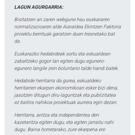
LAGUN AGURGARRIA:
Bisitatzen ari zaren webgune hau euskararen
normalizazioaren alde Aiaraldea Ekintzen Faktoria
proiektu berrituak garatzen duen tresnetako bat
da.
Euskarazko hedabideak sortu eta eskualdean
zabaltzeko gogor lan egiten dugu egunero-
egunero langile zein boluntario talde handi batek.
Hedabide herritarra da gurea, eskualdeko
herritarren ekarpen ekonomikoari esker bizi dena,
jasotzen ditugun diru-laguntzak eta publizitatea
ez baitira nahikoa proiektuak aurrera egin dezan.
Herritarra, anitza eta independentea den
kazetaritza egiten dugu, eta egiten jarraitu nahi
dugu. Baina horretarako, zure ekarpena ere