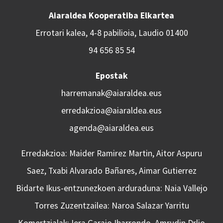
Aiaraldea Kooperatiba Elkartea
Errotari kalea, 4-8 pabilioia, Laudio 01400
94 656 85 54
Epostak
harremanak@aiaraldea.eus
erredakzioa@aiaraldea.eus
agenda@aiaraldea.eus
Erredakzioa: Maider Ramirez Martin, Aitor Aspuru
Saez, Txabi Alvarado Bañares, Aimar Gutierrez
Bidarte Ikus-entzunezkoen arduraduna: Naia Vallejo
Torres Zuzentzailea: Naroa Salazar Yarritu