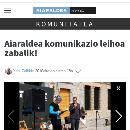
KOMUNITATEA
Aiaraldea komunikazio leihoa
zabalik!
Xabi Zalbide
2010eko apirilaren 18a