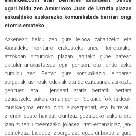
aiaraldea.com atari berriaren ibilbideari. Jende
ugari bildu zen Amurrioko Juan de Urrutia plazan
eskualdeko euskarazko komunikabide berriari ongi
etorria emateko.
Azkenean heldu zen gure leihoa zabaltzeko eta
Aiaraldeko herritarrei erakusteko unea. Horretarako,
atzokoan Amurrioko plazan jarritako gune batean
ekitaldi arrakastatsua egin genuen, eta jende asko
hurbildu zen. Bertan gure komunikazio leihoaren
zergatiak, asmoak, edukiak eta berezitasunak aurkeztu
genituen eta jendeari ataria bertatik bertara
ezagutzeko aukera eman genion. Sokaide folk taldeak
musika-giroa eman zion aurkezpenari, eta hurreratu
zirenek beste hainbat ekintzaz gozatzeko aukera ere
izan zuten: umeentzako jolasez, irrati-emanaldiaz, jan-
edatekoaz, bideoez, zibergelaz... eguerdi borobila gure