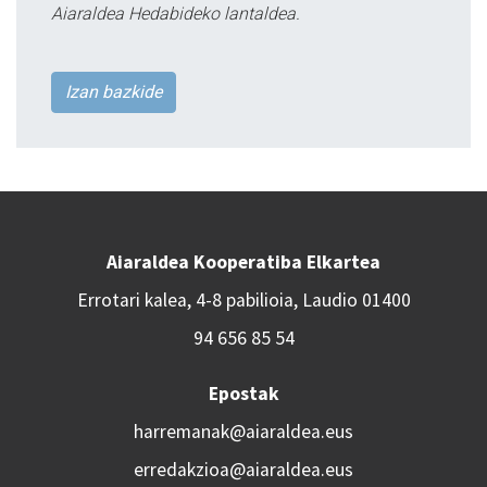
Aiaraldea Hedabideko lantaldea.
Izan bazkide
Aiaraldea Kooperatiba Elkartea
Errotari kalea, 4-8 pabilioia, Laudio 01400
94 656 85 54
Epostak
harremanak@aiaraldea.eus
erredakzioa@aiaraldea.eus