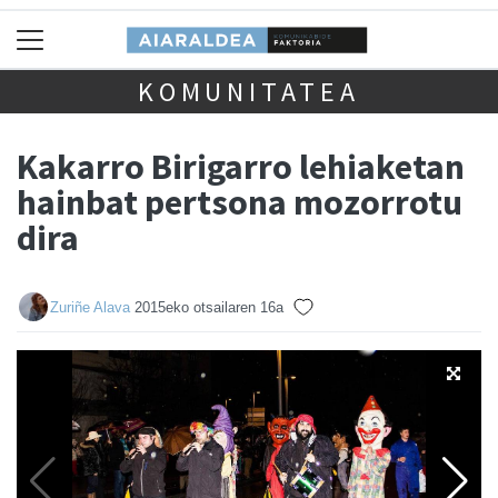
KOMUNITATEA
Kakarro Birigarro lehiaketan
hainbat pertsona mozorrotu
dira
Zuriñe Alava
2015eko otsailaren 16a