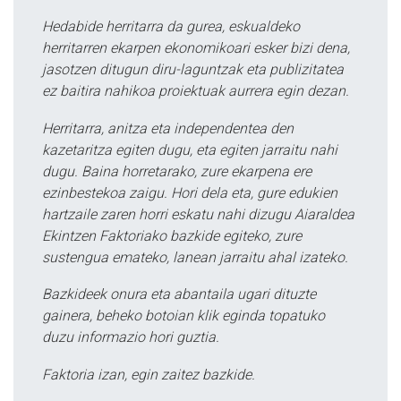
Hedabide herritarra da gurea, eskualdeko
herritarren ekarpen ekonomikoari esker bizi dena,
jasotzen ditugun diru-laguntzak eta publizitatea
ez baitira nahikoa proiektuak aurrera egin dezan.
Herritarra, anitza eta independentea den
kazetaritza egiten dugu, eta egiten jarraitu nahi
dugu. Baina horretarako, zure ekarpena ere
ezinbestekoa zaigu. Hori dela eta, gure edukien
hartzaile zaren horri eskatu nahi dizugu Aiaraldea
Ekintzen Faktoriako bazkide egiteko, zure
sustengua emateko, lanean jarraitu ahal izateko.
Bazkideek onura eta abantaila ugari dituzte
gainera, beheko botoian klik eginda topatuko
duzu informazio hori guztia.
Faktoria izan, egin zaitez bazkide.