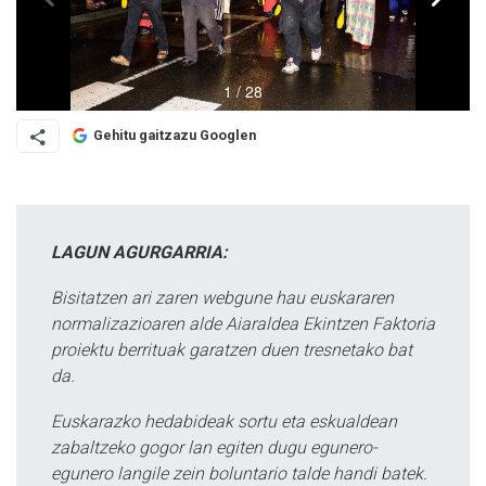
Gehitu gaitzazu Googlen
LAGUN AGURGARRIA:
Bisitatzen ari zaren webgune hau euskararen
normalizazioaren alde Aiaraldea Ekintzen Faktoria
proiektu berrituak garatzen duen tresnetako bat
da.
Euskarazko hedabideak sortu eta eskualdean
zabaltzeko gogor lan egiten dugu egunero-
egunero langile zein boluntario talde handi batek.