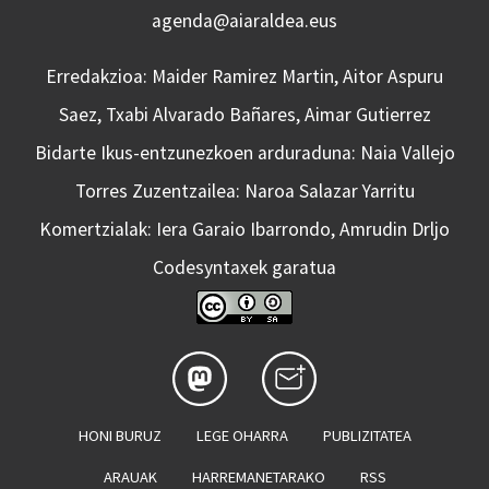
agenda@aiaraldea.eus
Erredakzioa: Maider Ramirez Martin, Aitor Aspuru
Saez, Txabi Alvarado Bañares, Aimar Gutierrez
Bidarte Ikus-entzunezkoen arduraduna: Naia Vallejo
Torres Zuzentzailea: Naroa Salazar Yarritu
Komertzialak: Iera Garaio Ibarrondo, Amrudin Drljo
Codesyntaxek garatua
HONI BURUZ
LEGE OHARRA
PUBLIZITATEA
ARAUAK
HARREMANETARAKO
RSS