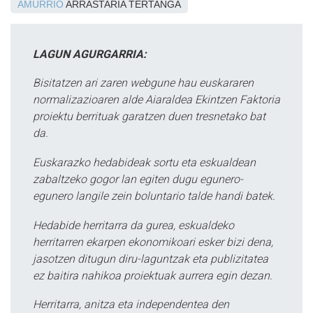
AMURRIO
ARRASTARIA TERTANGA
LAGUN AGURGARRIA:
Bisitatzen ari zaren webgune hau euskararen
normalizazioaren alde Aiaraldea Ekintzen Faktoria
proiektu berrituak garatzen duen tresnetako bat
da.
Euskarazko hedabideak sortu eta eskualdean
zabaltzeko gogor lan egiten dugu egunero-
egunero langile zein boluntario talde handi batek.
Hedabide herritarra da gurea, eskualdeko
herritarren ekarpen ekonomikoari esker bizi dena,
jasotzen ditugun diru-laguntzak eta publizitatea
ez baitira nahikoa proiektuak aurrera egin dezan.
Herritarra, anitza eta independentea den