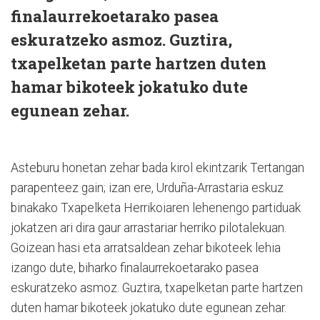
finalaurrekoetarako pasea
eskuratzeko asmoz. Guztira,
txapelketan parte hartzen duten
hamar bikoteek jokatuko dute
egunean zehar.
Asteburu honetan zehar bada kirol ekintzarik Tertangan
parapenteez gain; izan ere, Urduña-Arrastaria eskuz
binakako Txapelketa Herrikoiaren lehenengo partiduak
jokatzen ari dira gaur arrastariar herriko pilotalekuan.
Goizean hasi eta arratsaldean zehar bikoteek lehia
izango dute, biharko finalaurrekoetarako pasea
eskuratzeko asmoz. Guztira, txapelketan parte hartzen
duten hamar bikoteek jokatuko dute egunean zehar.