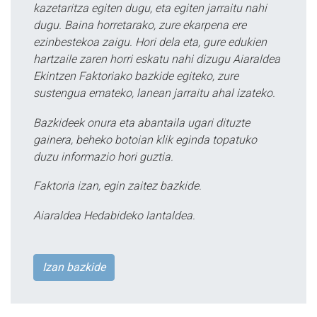
kazetaritza egiten dugu, eta egiten jarraitu nahi
dugu. Baina horretarako, zure ekarpena ere
ezinbestekoa zaigu. Hori dela eta, gure edukien
hartzaile zaren horri eskatu nahi dizugu Aiaraldea
Ekintzen Faktoriako bazkide egiteko, zure
sustengua emateko, lanean jarraitu ahal izateko.
Bazkideek onura eta abantaila ugari dituzte
gainera, beheko botoian klik eginda topatuko
duzu informazio hori guztia.
Faktoria izan, egin zaitez bazkide.
Aiaraldea Hedabideko lantaldea.
Izan bazkide