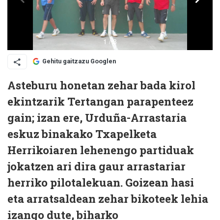
Gehitu gaitzazu Googlen
Asteburu honetan zehar bada kirol
ekintzarik Tertangan parapenteez
gain; izan ere, Urduña-Arrastaria
eskuz binakako Txapelketa
Herrikoiaren lehenengo partiduak
jokatzen ari dira gaur arrastariar
herriko pilotalekuan. Goizean hasi
eta arratsaldean zehar bikoteek lehia
izango dute, biharko