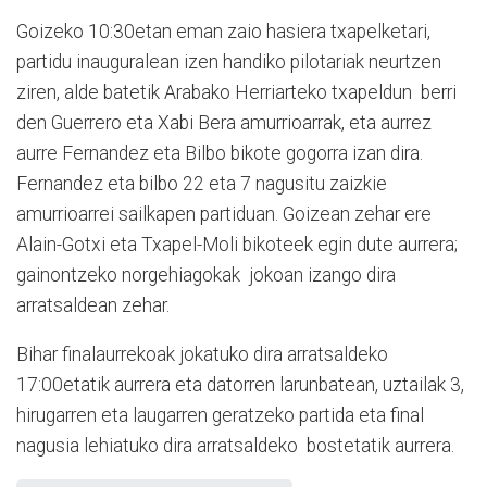
Goizeko 10:30etan eman zaio hasiera txapelketari,
partidu inauguralean izen handiko pilotariak neurtzen
ziren, alde batetik Arabako Herriarteko txapeldun berri
den Guerrero eta Xabi Bera amurrioarrak, eta aurrez
aurre Fernandez eta Bilbo bikote gogorra izan dira.
Fernandez eta bilbo 22 eta 7 nagusitu zaizkie
amurrioarrei sailkapen partiduan. Goizean zehar ere
Alain-Gotxi eta Txapel-Moli bikoteek egin dute aurrera;
gainontzeko norgehiagokak jokoan izango dira
arratsaldean zehar.
Bihar finalaurrekoak jokatuko dira arratsaldeko
17:00etatik aurrera eta datorren larunbatean, uztailak 3,
hirugarren eta laugarren geratzeko partida eta final
nagusia lehiatuko dira arratsaldeko bostetatik aurrera.