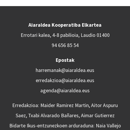
Aiaraldea Kooperatiba Elkartea
Errotari kalea, 4-8 pabilioia, Laudio 01400
94 656 85 54
Epostak
harremanak@aiaraldea.eus
erredakzioa@aiaraldea.eus
agenda@aiaraldea.eus
Erredakzioa: Maider Ramirez Martin, Aitor Aspuru
Saez, Txabi Alvarado Bañares, Aimar Gutierrez
Bidarte Ikus-entzunezkoen arduraduna: Naia Vallejo