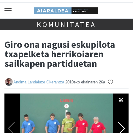
KOMUNITATEA
Giro ona nagusi eskupilota
txapelketa herrikoiaren
sailkapen partiduetan
Andima Landaluze Okerantza
2010eko ekainaren 26a