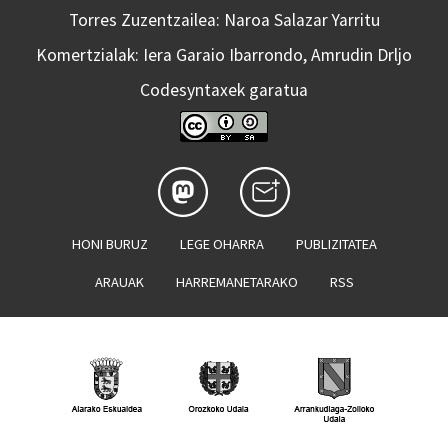
Torres Zuzentzailea: Naroa Salazar Yarritu
Komertzialak: Iera Garaio Ibarrondo, Amrudin Drljo
Codesyntaxek garatua
HONI BURUZ
LEGE OHARRA
PUBLIZITATEA
ARAUAK
HARREMANETARAKO
RSS