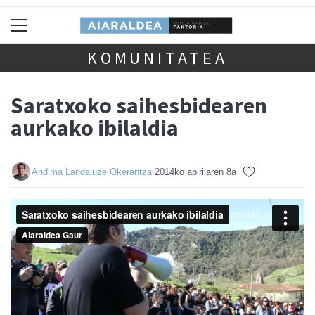
KOMUNITATEA
Saratxoko saihesbidearen
aurkako ibilaldia
Andima Landaluze Okerantza
2014ko apirilaren 8a