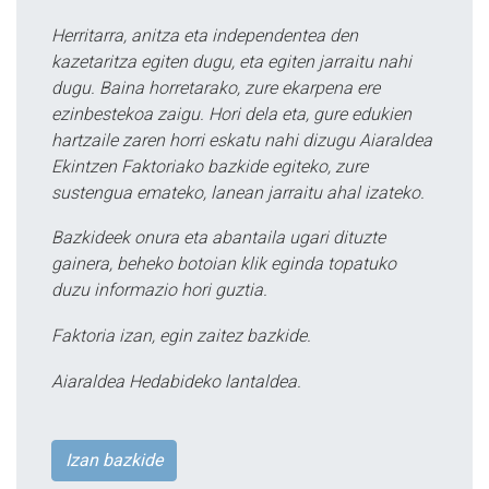
Herritarra, anitza eta independentea den
kazetaritza egiten dugu, eta egiten jarraitu nahi
dugu. Baina horretarako, zure ekarpena ere
ezinbestekoa zaigu. Hori dela eta, gure edukien
hartzaile zaren horri eskatu nahi dizugu Aiaraldea
Ekintzen Faktoriako bazkide egiteko, zure
sustengua emateko, lanean jarraitu ahal izateko.
Bazkideek onura eta abantaila ugari dituzte
gainera, beheko botoian klik eginda topatuko
duzu informazio hori guztia.
Faktoria izan, egin zaitez bazkide.
Aiaraldea Hedabideko lantaldea.
Izan bazkide