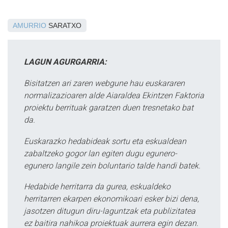
AMURRIO
SARATXO
LAGUN AGURGARRIA:
Bisitatzen ari zaren webgune hau euskararen
normalizazioaren alde Aiaraldea Ekintzen Faktoria
proiektu berrituak garatzen duen tresnetako bat
da.
Euskarazko hedabideak sortu eta eskualdean
zabaltzeko gogor lan egiten dugu egunero-
egunero langile zein boluntario talde handi batek.
Hedabide herritarra da gurea, eskualdeko
herritarren ekarpen ekonomikoari esker bizi dena,
jasotzen ditugun diru-laguntzak eta publizitatea
ez baitira nahikoa proiektuak aurrera egin dezan.