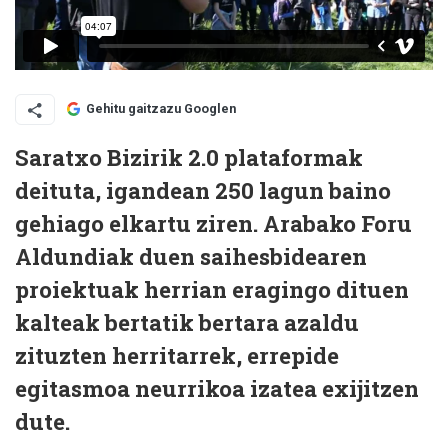
Gehitu gaitzazu Googlen
Saratxo Bizirik 2.0 plataformak
deituta, igandean 250 lagun baino
gehiago elkartu ziren. Arabako Foru
Aldundiak duen saihesbidearen
proiektuak herrian eragingo dituen
kalteak bertatik bertara azaldu
zituzten herritarrek, errepide
egitasmoa neurrikoa izatea exijitzen
dute.