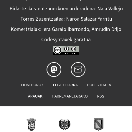
Bidarte Ikus-entzunezkoen arduraduna: Naia Vallejo
Torres Zuzentzailea: Naroa Salazar Yarritu
Komertzialak: Iera Garaio Ibarrondo, Amrudin Drljo
Codesyntaxek garatua
HONI BURUZ
LEGE OHARRA
PUBLIZITATEA
ARAUAK
HARREMANETARAKO
RSS